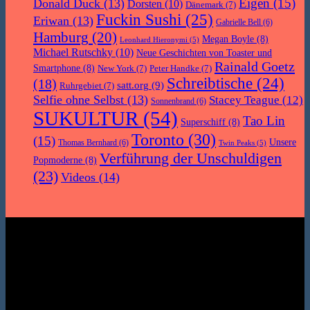
Eigen
(15)
Donald Duck
(13)
Dorsten
(10)
Dänemark
(7)
Fuckin Sushi
(25)
Eriwan
(13)
Gabrielle Bell
(6)
Hamburg
(20)
Megan Boyle
(8)
Leonhard Hieronymi
(5)
Michael Rutschky
(10)
Neue Geschichten von Toaster und
Rainald Goetz
Smartphone
(8)
New York
(7)
Peter Handke
(7)
Schreibtische
(24)
(18)
satt.org
(9)
Ruhrgebiet
(7)
Selfie ohne Selbst
(13)
Stacey Teague
(12)
Sonnenbrand
(6)
SUKULTUR
(54)
Tao Lin
Superschiff
(8)
Toronto
(30)
(15)
Unsere
Thomas Bernhard
(6)
Twin Peaks
(5)
Verführung der Unschuldigen
Popmoderne
(8)
(23)
Videos
(14)