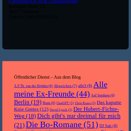
Langenbuch & Weiß Literaturagentur
Rellinger Straße 23
20257 Hamburg
Telefon: (040) 89 000 423
Öffentlicher Dienst – Aus dem Blog
Alle
Abweichen
(7)
alle3
(8)
A.F.Th. van der Heijden
(6)
meine Ex-Freunde
(44)
Auf Sendung
(6)
Berlin
(19)
Das kaputte
Bonn
(6)
ChatGPT
(5)
Chris Kraus
(5)
Der Hubert-Fichte-
Knie Gottes
(12)
David Lynch
(5)
Dich gibt's nur dreimal für mich
Weg
(18)
Die Bo-Romane
(51)
(21)
DJ Satt
(8)