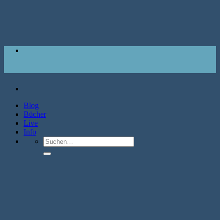
Zum
Inhalt
springen
Blog
Bücher
Live
Info
Suche
nach: