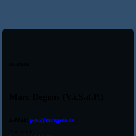
IMPRESSUM
Marc Degens (V.i.S.d.P.)
E-Mail:
post@mdegens.de
Postanschrift: