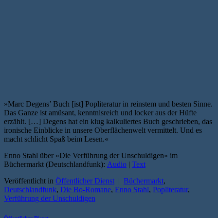
»Marc Degens’ Buch [ist] Popliteratur in reinstem und besten Sinne.
Das Ganze ist amüsant, kenntnisreich und locker aus der Hüfte
erzählt. […] Degens hat ein klug kalkuliertes Buch geschrieben, das
ironische Einblicke in unsere Oberflächenwelt vermittelt. Und es
macht schlicht Spaß beim Lesen.«
Enno Stahl über »Die Verführung der Unschuldigen« im
Büchermarkt (Deutschlandfunk):
Audio
|
Text
Veröffentlicht in
Öffentlicher Dienst
|
Büchermarkt
,
Deutschlandfunk
,
Die Bo-Romane
,
Enno Stahl
,
Popliteratur
,
Verführung der Unschuldigen
Öffentlicher Dienst