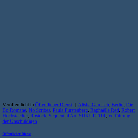
Veröffentlicht in
Öffentlicher Dienst
|
Alisha Gamisch
,
Berlin
,
Die
Bo-Romane
,
No Scribes
,
Paula Fürstenberg
,
Raphaëlle Red
,
Robert
Hochstaedter
,
Rostock
,
Sequential Art
,
SUKULTUR
,
Verführung
der Unschuldigen
Öffentlicher Dienst