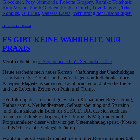
Gloeckner
,
Posy Simmonds
,
Roberta Gregory
,
Rumiko Takahashi
,
Rutu Modan
,
Sarah Glidden
,
Sophie Crumb
,
Tove Jansson
,
Trina
Robbins
,
Ulli Lust
,
Vanessa Davis
,
Verführung der Unschuldigen
Öffentlicher Dienst
ES GIBT KEINE WAHRHEIT, NUR
PRAXIS
Veröffentlicht am
5. September 2025
5. September 2025
Heute erscheint mein neuer Roman »Verführung der Unschuldigen«
– ein Buch über Comics und das Verlegen von Indiebooks, über
Kneipen, Plagiate, Akademien, Eichhörnchen und über die Liebe
und das Leben in Zeiten von Putin und Trump.
»Verführung der Unschuldigen« ist ein Roman über Begeisterung,
Enthusiasmus, Neulandbetreten, Selbstausbeutung und Starrsinn –
und nicht zuletzt ein Buch für SUKULTUR, das sich auch aus
meiner rund dreißigjährigen (!) Erfahrung als Mitgründer und
Programmleiter dieser wahnwitzigen Unternehmung speist. (Note to
self: Nächstes Jahr Verlagsjubiläum.)
Wohl auch aus diesem Grund ist mein fünfter Roman mit über 550