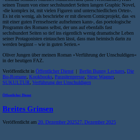
seinen Traum von einer sechshundert Seiten langen Graphic Novel,
›die komplex ist, mit vielen Figuren und unterschiedlichen Orten‹.
Es ist ein wenig, als beschriebe er mit diesem Comicprojekt, das ›es
mit einer guten Fernsehserie aufnehmen kann‹, das poetologische
Programm des Romans selbst, der uns auf ebenfalls fast
sechshundert Seiten so tief ins eigentlich wenig dramatische Leben
seiner Protagonisten eintauchen lässt, dass man heimisch darin zu
werden beginnt – wie in guten Serien.«
Oliver Jungen über meinen Roman »Verführung der Unschuldigen«
in der heutigen FAZ.
Veröffentlicht in
Öffentlicher Dienst
|
Berlin Bunny Lectures
,
Die
Bo-Romane
,
Kookbooks
,
Parasitenpresse
,
Stese Wagner
,
SUKULTUR
,
Verführung der Unschuldigen
Öffentlicher Dienst
Breites Grinsen
Veröffentlicht am
20. Dezember 2025
27. Dezember 2025