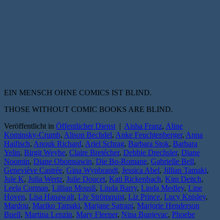
EIN MENSCH OHNE COMICS IST BLIND.
THOSE WITHOUT COMIC BOOKS ARE BLIND.
Veröffentlicht in
Öffentlicher Dienst
|
Aisha Franz
,
Aline
Kominsky-Crumb
,
Alison Bechdel
,
Anke Feuchtenberger
,
Anna
Haifisch
,
Anouk Richard
,
Ariel Schrag
,
Barbara Stok
,
Barbara
Yelin
,
Birgit Weyhe
,
Claire Bretécher
,
Debbie Drechsler
,
Diane
Noomin
,
Diane Obomsawin
,
Die Bo-Romane
,
Gabrielle Bell
,
Geneviève Castrée
,
Gina Wynbrandt
,
Jessica Abel
,
Jillian Tamaki
,
Jule K
,
Julia Wertz
,
Julie Doucet
,
Kati Rickenbach
,
Kim Deitch
,
Leela Corman
,
Lillian Mousli
,
Linda Barry
,
Linda Medley
,
Line
Hoven
,
Lisa Hanawalt
,
Liv Strömquist
,
Liz Prince
,
Lucy Knisley
,
Mardou
,
Mariko Tamaki
,
Marjane Satrapi
,
Marjorie Henderson
Buell
,
Martina Lenzin
,
Mary Fleener
,
Nina Bunjevac
,
Phoebe