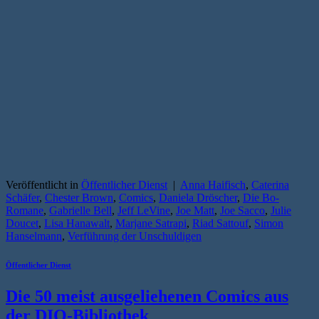
Veröffentlicht in
Öffentlicher Dienst
|
Anna Haifisch
,
Caterina
Schäfer
,
Chester Brown
,
Comics
,
Daniela Dröscher
,
Die Bo-
Romane
,
Gabrielle Bell
,
Jeff LeVine
,
Joe Matt
,
Joe Sacco
,
Julie
Doucet
,
Lisa Hanawalt
,
Marjane Satrapi
,
Riad Sattouf
,
Simon
Hanselmann
,
Verführung der Unschuldigen
Öffentlicher Dienst
Die 50 meist ausgeliehenen Comics aus
der DIO-Bibliothek