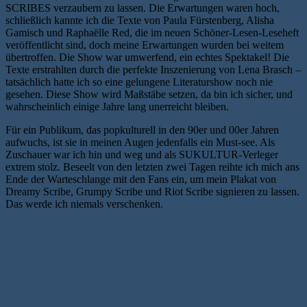
SCRIBES verzaubern zu lassen. Die Erwartungen waren hoch,
schließlich kannte ich die Texte von Paula Fürstenberg, Alisha
Gamisch und Raphaëlle Red, die im neuen Schöner-Lesen-Leseheft
veröffentlicht sind, doch meine Erwartungen wurden bei weitem
übertroffen. Die Show war umwerfend, ein echtes Spektakel! Die
Texte erstrahlten durch die perfekte Inszenierung von Lena Brasch –
tatsächlich hatte ich so eine gelungene Literaturshow noch nie
gesehen. Diese Show wird Maßstäbe setzen, da bin ich sicher, und
wahrscheinlich einige Jahre lang unerreicht bleiben.
Für ein Publikum, das popkulturell in den 90er und 00er Jahren
aufwuchs, ist sie in meinen Augen jedenfalls ein Must-see. Als
Zuschauer war ich hin und weg und als SUKULTUR-Verleger
extrem stolz. Beseelt von den letzten zwei Tagen reihte ich mich ans
Ende der Warteschlange mit den Fans ein, um mein Plakat von
Dreamy Scribe, Grumpy Scribe und Riot Scribe signieren zu lassen.
Das werde ich niemals verschenken.