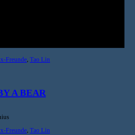
Ex-Freunde
,
Tao Lin
BY A BEAR
ius
Ex-Freunde
,
Tao Lin