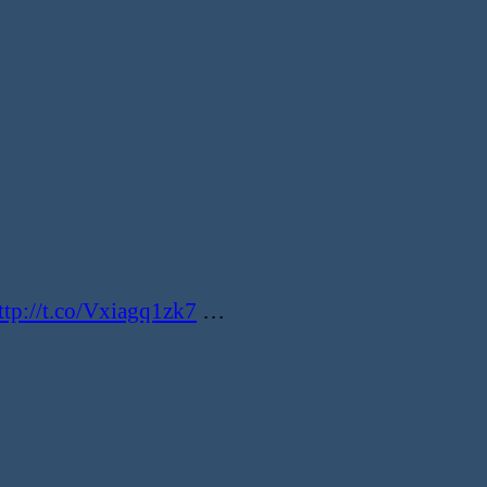
ttp://t.co/Vxiagq1zk7
…