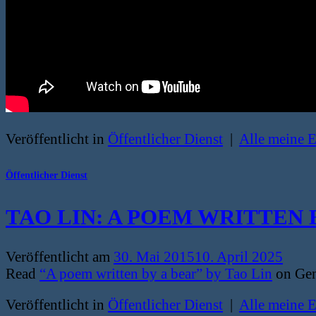
Veröffentlicht in
Öffentlicher Dienst
|
Alle meine 
Öffentlicher Dienst
TAO LIN: A POEM WRITTEN 
Veröffentlicht am
30. Mai 2015
10. April 2025
Read
“A poem written by a bear” by
Tao Lin
on Gen
Veröffentlicht in
Öffentlicher Dienst
|
Alle meine 