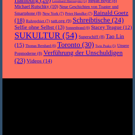
Megan Boyle
(8)
Leonhard Hieronymi
(5)
Michael Rutschky
(10)
Neue Geschichten von Toaster und
Rainald Goetz
Smartphone
(8)
New York
(7)
Peter Handke
(7)
Schreibtische
(24)
(18)
satt.org
(9)
Ruhrgebiet
(7)
Selfie ohne Selbst
(13)
Stacey Teague
(12)
Sonnenbrand
(6)
SUKULTUR
(54)
Tao Lin
Superschiff
(8)
Toronto
(30)
(15)
Unsere
Thomas Bernhard
(6)
Twin Peaks
(5)
Verführung der Unschuldigen
Popmoderne
(8)
(23)
Videos
(14)