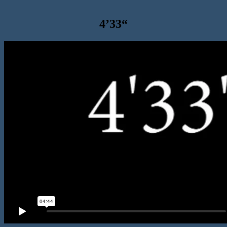
4’33“