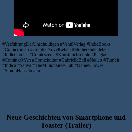
#VerführungDerUnschuldigen #VentilVerlag #IndieBooks
#Comicroman #GraphicNovelLeben #Studierendenleben
#IndieComics #Comicszene #Kunsthochschule #Plagiat
#ComingOfArt #Comickultur #GabrielleBell #Nailart #Tumblr
#Indica #Sativa #TheMillionairesClub #DanielClowes
#SimonHanselmann
Neue Geschichten von Smartphone und
Toaster (Trailer)