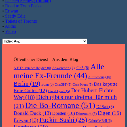
•
Deleted Scenes (Toronto)
•
Road to Twin Peaks
•
Eriwan
•
Seedy Edie
•
Toilets of Toronto
•
Audio
•
Video
Öffentlicher Dienst – Aus dem Blog
Alle
Abweichen
(7)
alle3
(8)
A.F.Th. van der Heijden
(6)
meine Ex-Freunde
(44)
Auf Sendung
(6)
Berlin
(19)
Das kaputte
Bonn
(6)
ChatGPT
(5)
Chris Kraus
(5)
Der Hubert-Fichte-
Knie Gottes
(12)
David Lynch
(5)
Dich gibt's nur dreimal für mich
Weg
(18)
Die Bo-Romane
(51)
(21)
DJ Satt
(8)
Eigen
(15)
Donald Duck
(13)
Dorsten
(10)
Dänemark
(7)
Fuckin Sushi
(25)
Eriwan
(13)
Gabrielle Bell
(6)
Hamburg
(20)