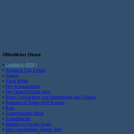
Öffentlicher Dienst
•
Lesebuch (PDF)
•
Nottbeck City Limits
•
Agaete
•
Nach Mölln
•
Der Schrankmann
•
Der Hubert-Fichte-Weg
•
Neue Geschichten von Smartphone und Toaster
•
Bouquet of Tulips (Jeff Koons)
•
Rom
•
Ausgedruckter Blog
•
Schreibtische
•
Making of Fuckin Sushi
•
Der Unschuldige-Augen-Test