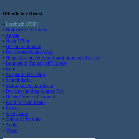
Öffentlicher Dienst
•
Lesebuch (PDF)
•
Nottbeck City Limits
•
Agaete
•
Nach Mölln
•
Der Schrankmann
•
Der Hubert-Fichte-Weg
•
Neue Geschichten von Smartphone und Toaster
•
Bouquet of Tulips (Jeff Koons)
•
Rom
•
Ausgedruckter Blog
•
Schreibtische
•
Making of Fuckin Sushi
•
Der Unschuldige-Augen-Test
•
Deleted Scenes (Toronto)
•
Road to Twin Peaks
•
Eriwan
•
Seedy Edie
•
Toilets of Toronto
•
Audio
•
Video