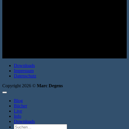
(Bo-Roman 1) Knaus 2011. Hardcover. 256 Seiten. ISBN: 978-
3813504262
Downloads
Impressum
Datenschutz
Copyright 2026 ©
Marc Degens
Blog
Bücher
Live
Info
Downloads
Suche