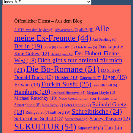
Öffentlicher Dienst – Aus dem Blog
Alle
Abweichen
(7)
alle3
(8)
A.F.Th. van der Heijden
(6)
meine Ex-Freunde
(44)
Auf Sendung
(6)
Berlin
(19)
Das kaputte
Bonn
(6)
ChatGPT
(5)
Chris Kraus
(5)
Der Hubert-Fichte-
Knie Gottes
(12)
David Lynch
(5)
Dich gibt's nur dreimal für mich
Weg
(18)
Die Bo-Romane
(51)
(21)
DJ Satt
(9)
Eigen
(15)
Donald Duck
(13)
Dorsten
(10)
Dänemark
(7)
Fuckin Sushi
(25)
Eriwan
(13)
Gabrielle Bell
(6)
Hamburg
(20)
Megan Boyle
(8)
Leonhard Hieronymi
(5)
Michael Rutschky
(10)
Neue Geschichten von Toaster und
Rainald Goetz
Smartphone
(8)
New York
(7)
Peter Handke
(7)
Schreibtische
(24)
(18)
satt.org
(9)
Ruhrgebiet
(7)
Selfie ohne Selbst
(13)
Stacey Teague
(12)
Sonnenbrand
(6)
SUKULTUR
(54)
Tao Lin
Superschiff
(8)