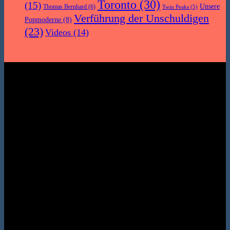
Toronto
(30)
(15)
Unsere
Thomas Bernhard
(6)
Twin Peaks
(5)
Verführung der Unschuldigen
Popmoderne
(8)
(23)
Videos
(14)