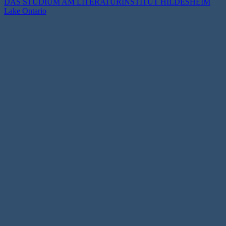
DAS STUDIUM AM LITERATURINSTITUT HILDESHEIM
Lake Ontario