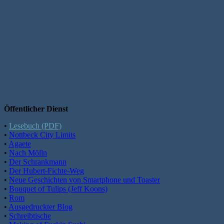
Öffentlicher Dienst
•
Lesebuch (PDF)
•
Nottbeck City Limits
•
Agaete
•
Nach Mölln
•
Der Schrankmann
•
Der Hubert-Fichte-Weg
•
Neue Geschichten von Smartphone und Toaster
•
Bouquet of Tulips (Jeff Koons)
•
Rom
•
Ausgedruckter Blog
•
Schreibtische