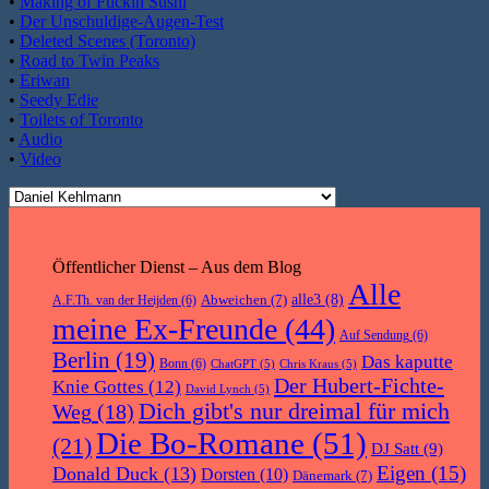
•
Making of Fuckin Sushi
•
Der Unschuldige-Augen-Test
•
Deleted Scenes (Toronto)
•
Road to Twin Peaks
•
Eriwan
•
Seedy Edie
•
Toilets of Toronto
•
Audio
•
Video
Öffentlicher Dienst – Aus dem Blog
Alle
Abweichen
(7)
alle3
(8)
A.F.Th. van der Heijden
(6)
meine Ex-Freunde
(44)
Auf Sendung
(6)
Berlin
(19)
Das kaputte
Bonn
(6)
ChatGPT
(5)
Chris Kraus
(5)
Der Hubert-Fichte-
Knie Gottes
(12)
David Lynch
(5)
Dich gibt's nur dreimal für mich
Weg
(18)
Die Bo-Romane
(51)
(21)
DJ Satt
(9)
Eigen
(15)
Donald Duck
(13)
Dorsten
(10)
Dänemark
(7)