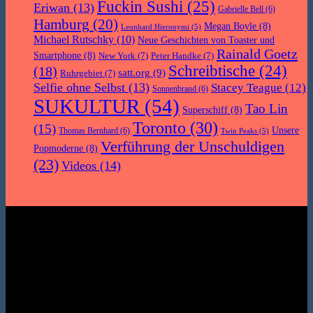
Fuckin Sushi
(25)
Eriwan
(13)
Gabrielle Bell
(6)
Hamburg
(20)
Megan Boyle
(8)
Leonhard Hieronymi
(5)
Michael Rutschky
(10)
Neue Geschichten von Toaster und
Rainald Goetz
Smartphone
(8)
New York
(7)
Peter Handke
(7)
Schreibtische
(24)
(18)
satt.org
(9)
Ruhrgebiet
(7)
Selfie ohne Selbst
(13)
Stacey Teague
(12)
Sonnenbrand
(6)
SUKULTUR
(54)
Tao Lin
Superschiff
(8)
Toronto
(30)
(15)
Unsere
Thomas Bernhard
(6)
Twin Peaks
(5)
Verführung der Unschuldigen
Popmoderne
(8)
(23)
Videos
(14)