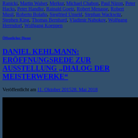
Ranicki
,
Martin Walser
,
Merkur
,
Michael Chabon
,
Paul Nizon
,
Peter
Hacks
,
Peter Handke
,
Rainald Goetz
,
Robert Menasse
,
Robert
Musil
,
Roberto Bolaño
,
Siegfried Unseld
,
Stephan Wackwitz
,
Stephen King
,
Thomas Bernhard
,
Vladimir Nabokov
,
Wolfgang
Herrndorf
,
Wolfgang Koeppen
Öffentlicher Dienst
‪DANIEL KEHLMANN:
ERÖFFNUNGSREDE ZUR
AUSSTELLUNG „DIALOG DER
MEISTERWERKE“‬
Veröffentlicht am
11. Oktober 2015
28. Mai 2018