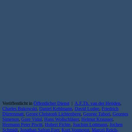
Veröffentlicht in
Öffentlicher Dienst
|
A.F.Th. van der Heijden
,
Charles Bukowski
,
Daniel Kehlmann
,
David Lodge
,
Friedrich
Dürrenmatt
,
Georg Christoph Lichtenberg
,
George Tabori
,
Georges
Simenon
,
Gore Vidal
,
Hans Wollschläger
,
Helmut Krausser
,
Hermann Peter Piwitt
,
Hubert Fichte
,
Joachim Lottmann
,
Jochen
Schmidt
,
Jonathan Safran Foer
,
Kurt Vonnegut
,
Marcel Reich-