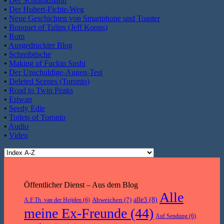
•
Der Schrankmann
•
Der Hubert-Fichte-Weg
•
Neue Geschichten von Smartphone und Toaster
•
Bouquet of Tulips (Jeff Koons)
•
Rom
•
Ausgedruckter Blog
•
Schreibtische
•
Making of Fuckin Sushi
•
Der Unschuldige-Augen-Test
•
Deleted Scenes (Toronto)
•
Road to Twin Peaks
•
Eriwan
•
Seedy Edie
•
Toilets of Toronto
•
Audio
•
Video
Öffentlicher Dienst – Aus dem Blog
Alle
Abweichen
(7)
alle3
(8)
A.F.Th. van der Heijden
(6)
meine Ex-Freunde
(44)
Auf Sendung
(6)