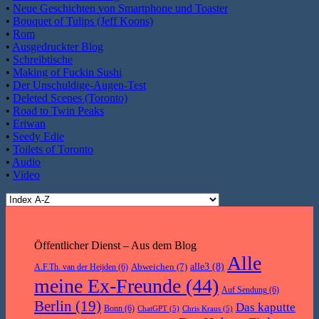
•
Neue Geschichten von Smartphone und Toaster
•
Bouquet of Tulips (Jeff Koons)
•
Rom
•
Ausgedruckter Blog
•
Schreibtische
•
Making of Fuckin Sushi
•
Der Unschuldige-Augen-Test
•
Deleted Scenes (Toronto)
•
Road to Twin Peaks
•
Eriwan
•
Seedy Edie
•
Toilets of Toronto
•
Audio
•
Video
Öffentlicher Dienst – Aus dem Blog
Alle
Abweichen
(7)
alle3
(8)
A.F.Th. van der Heijden
(6)
meine Ex-Freunde
(44)
Auf Sendung
(6)
Berlin
(19)
Das kaputte
Bonn
(6)
ChatGPT
(5)
Chris Kraus
(5)