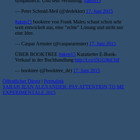
sympathisch. Und sehr vernünftig.
#akep15
— Peter Schmid-Meil (@derlektor)
17. Juni 2015
#akep15
booktree von Frank Maleu schaut schon sehr
weit entwickelt aus, eine "echte" Lösung und nicht nur
eine Idee.
— Caspar Armster (@caspararmster)
17. Juni 2015
ÜBER BOOKTREE
#akep15
Kuratierter E-Book-
Verkauf in der Buchhandlung
http://t.co/i5GG9nCblf
— booktree (@booktree_de)
17. Juni 2015
Öffentlicher Dienst
|
Permalink
SARAH JEAN ALEXANDER: PAY ATTENTION TO ME
EXPERIMENTALE 2015