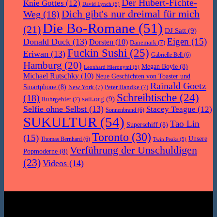
Der Hubert-Fichte-
Knie Gottes
(12)
David Lynch
(5)
Dich gibt's nur dreimal für mich
Weg
(18)
Die Bo-Romane
(51)
(21)
DJ Satt
(9)
Eigen
(15)
Donald Duck
(13)
Dorsten
(10)
Dänemark
(7)
Fuckin Sushi
(25)
Eriwan
(13)
Gabrielle Bell
(6)
Hamburg
(20)
Megan Boyle
(8)
Leonhard Hieronymi
(5)
Michael Rutschky
(10)
Neue Geschichten von Toaster und
Rainald Goetz
Smartphone
(8)
New York
(7)
Peter Handke
(7)
Schreibtische
(24)
(18)
satt.org
(9)
Ruhrgebiet
(7)
Selfie ohne Selbst
(13)
Stacey Teague
(12)
Sonnenbrand
(6)
SUKULTUR
(54)
Tao Lin
Superschiff
(8)
Toronto
(30)
(15)
Unsere
Thomas Bernhard
(6)
Twin Peaks
(5)
Verführung der Unschuldigen
Popmoderne
(8)
(23)
Videos
(14)