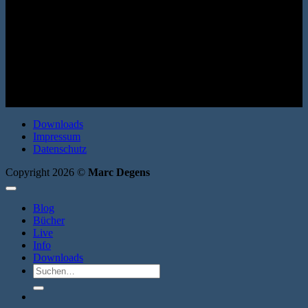
Roman. Erata 2008. Broschur. 200 Seiten. ISBN: 9783866600461
Downloads
Impressum
Datenschutz
Copyright 2026 ©
Marc Degens
Blog
Bücher
Live
Info
Downloads
Suche
nach: