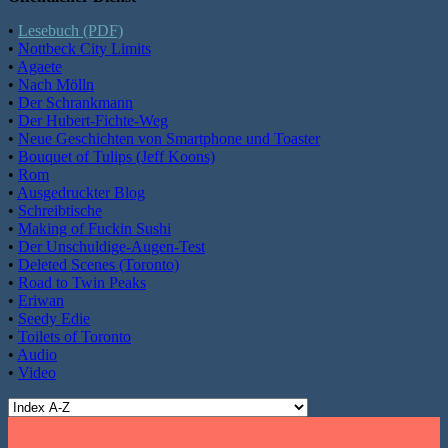
•
Lesebuch (PDF)
•
Nottbeck City Limits
•
Agaete
•
Nach Mölln
•
Der Schrankmann
•
Der Hubert-Fichte-Weg
•
Neue Geschichten von Smartphone und Toaster
•
Bouquet of Tulips (Jeff Koons)
•
Rom
•
Ausgedruckter Blog
•
Schreibtische
•
Making of Fuckin Sushi
•
Der Unschuldige-Augen-Test
•
Deleted Scenes (Toronto)
•
Road to Twin Peaks
•
Eriwan
•
Seedy Edie
•
Toilets of Toronto
•
Audio
•
Video