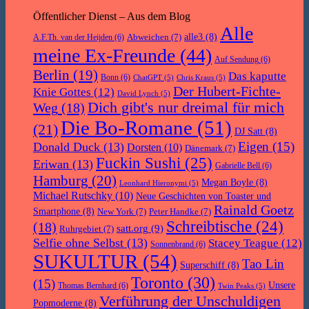
Öffentlicher Dienst – Aus dem Blog
Alle
Abweichen
(7)
alle3
(8)
A.F.Th. van der Heijden
(6)
meine Ex-Freunde
(44)
Auf Sendung
(6)
Berlin
(19)
Das kaputte
Bonn
(6)
ChatGPT
(5)
Chris Kraus
(5)
Der Hubert-Fichte-
Knie Gottes
(12)
David Lynch
(5)
Dich gibt's nur dreimal für mich
Weg
(18)
Die Bo-Romane
(51)
(21)
DJ Satt
(8)
Eigen
(15)
Donald Duck
(13)
Dorsten
(10)
Dänemark
(7)
Fuckin Sushi
(25)
Eriwan
(13)
Gabrielle Bell
(6)
Hamburg
(20)
Megan Boyle
(8)
Leonhard Hieronymi
(5)
Michael Rutschky
(10)
Neue Geschichten von Toaster und
Rainald Goetz
Smartphone
(8)
New York
(7)
Peter Handke
(7)
Schreibtische
(24)
(18)
satt.org
(9)
Ruhrgebiet
(7)
Selfie ohne Selbst
(13)
Stacey Teague
(12)
Sonnenbrand
(6)
SUKULTUR
(54)
Tao Lin
Superschiff
(8)
Toronto
(30)
(15)
Unsere
Thomas Bernhard
(6)
Twin Peaks
(5)
Verführung der Unschuldigen
Popmoderne
(8)