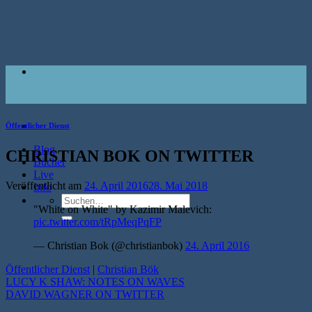
Zum
Inhalt
springen
Öffentlicher Dienst
Blog
CHRISTIAN BOK ON TWITTER
Bücher
Live
Veröffentlicht am
24. April 2016
28. Mai 2018
Info
Suche
"White on White" by Kazimir Malevich:
nach:
pic.twitter.com/tRpMeqPqFP
— Christian Bok (@christianbok)
24. April 2016
Öffentlicher Dienst
|
Christian Bök
LUCY K SHAW: NOTES ON WAVES
DAVID WAGNER ON TWITTER