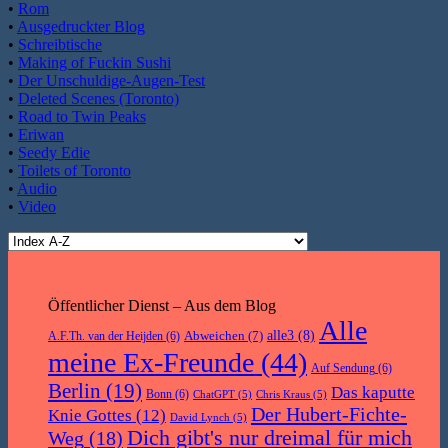
•
Rom
•
Ausgedruckter Blog
•
Schreibtische
•
Making of Fuckin Sushi
•
Der Unschuldige-Augen-Test
•
Deleted Scenes (Toronto)
•
Road to Twin Peaks
•
Eriwan
•
Seedy Edie
•
Toilets of Toronto
•
Audio
•
Video
Öffentlicher Dienst – Aus dem Blog
Alle
Abweichen
(7)
alle3
(8)
A.F.Th. van der Heijden
(6)
meine Ex-Freunde
(44)
Auf Sendung
(6)
Berlin
(19)
Das kaputte
Bonn
(6)
ChatGPT
(5)
Chris Kraus
(5)
Der Hubert-Fichte-
Knie Gottes
(12)
David Lynch
(5)
Dich gibt's nur dreimal für mich
Weg
(18)