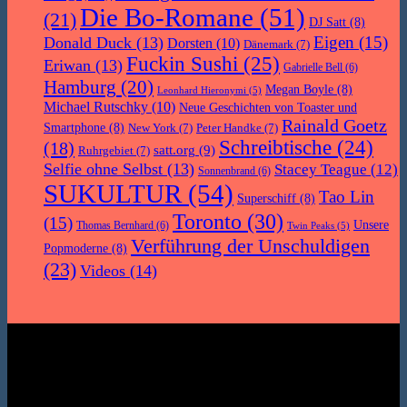
Die Bo-Romane
(51)
(21)
DJ Satt
(8)
Eigen
(15)
Donald Duck
(13)
Dorsten
(10)
Dänemark
(7)
Fuckin Sushi
(25)
Eriwan
(13)
Gabrielle Bell
(6)
Hamburg
(20)
Megan Boyle
(8)
Leonhard Hieronymi
(5)
Michael Rutschky
(10)
Neue Geschichten von Toaster und
Rainald Goetz
Smartphone
(8)
New York
(7)
Peter Handke
(7)
Schreibtische
(24)
(18)
satt.org
(9)
Ruhrgebiet
(7)
Selfie ohne Selbst
(13)
Stacey Teague
(12)
Sonnenbrand
(6)
SUKULTUR
(54)
Tao Lin
Superschiff
(8)
Toronto
(30)
(15)
Unsere
Thomas Bernhard
(6)
Twin Peaks
(5)
Verführung der Unschuldigen
Popmoderne
(8)
(23)
Videos
(14)