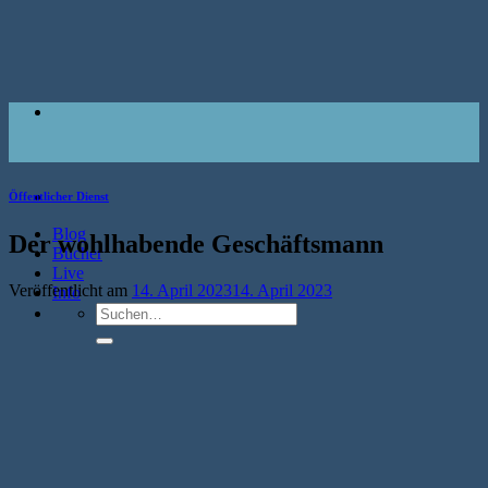
Zum
Inhalt
springen
Öffentlicher Dienst
Blog
Der wohlhabende Geschäftsmann
Bücher
Live
Veröffentlicht am
14. April 2023
14. April 2023
Info
Suche
nach: