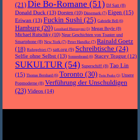
Die Bo-Romane
(51)
(21)
DJ Satt
(8)
Eigen
(15)
Donald Duck
(13)
Dorsten
(10)
Dänemark
(7)
Fuckin Sushi
(25)
Eriwan
(13)
Gabrielle Bell
(6)
Hamburg
(20)
Megan Boyle
(8)
Leonhard Hieronymi
(5)
Michael Rutschky
(10)
Neue Geschichten von Toaster und
Rainald Goetz
Smartphone
(8)
New York
(7)
Peter Handke
(7)
Schreibtische
(24)
(18)
satt.org
(9)
Ruhrgebiet
(7)
Selfie ohne Selbst
(13)
Stacey Teague
(12)
Sonnenbrand
(6)
SUKULTUR
(54)
Tao Lin
Superschiff
(8)
Toronto
(30)
(15)
Unsere
Thomas Bernhard
(6)
Twin Peaks
(5)
Verführung der Unschuldigen
Popmoderne
(8)
(23)
Videos
(14)