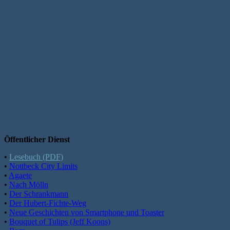
Öffentlicher Dienst
•
Lesebuch (PDF)
•
Nottbeck City Limits
•
Agaete
•
Nach Mölln
•
Der Schrankmann
•
Der Hubert-Fichte-Weg
•
Neue Geschichten von Smartphone und Toaster
•
Bouquet of Tulips (Jeff Koons)