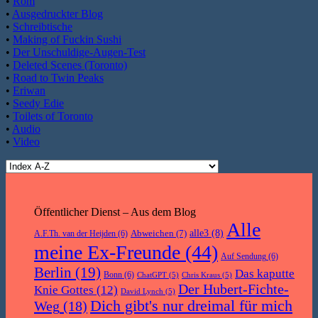
•
Rom
•
Ausgedruckter Blog
•
Schreibtische
•
Making of Fuckin Sushi
•
Der Unschuldige-Augen-Test
•
Deleted Scenes (Toronto)
•
Road to Twin Peaks
•
Eriwan
•
Seedy Edie
•
Toilets of Toronto
•
Audio
•
Video
Öffentlicher Dienst – Aus dem Blog
Alle
Abweichen
(7)
alle3
(8)
A.F.Th. van der Heijden
(6)
meine Ex-Freunde
(44)
Auf Sendung
(6)
Berlin
(19)
Das kaputte
Bonn
(6)
ChatGPT
(5)
Chris Kraus
(5)
Der Hubert-Fichte-
Knie Gottes
(12)
David Lynch
(5)
Dich gibt's nur dreimal für mich
Weg
(18)