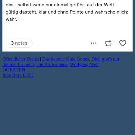
Öffentlicher Dienst
|
Das kaputte Knie Gottes
,
Dich gibt's nur
dreimal für mich
,
Die Bo-Romane
,
Wolfgang Welt
DORSTEN
Inge Borg €50K