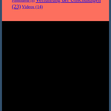
Popmoderne
(8)
(23)
Videos
(14)