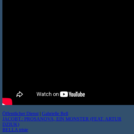
Öffentlicher Dienst
|
Gabrielle Bell
JACOBT.: PROSANOVA, EIN MONSTER (FEAT. ARTUR
DZIUK)
BELLA triste