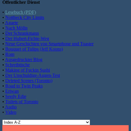
Öffentlicher Dienst
•
Lesebuch (PDF)
•
Nottbeck City Limits
•
Agaete
•
Nach Mölln
•
Der Schrankmann
•
Der Hubert-Fichte-Weg
•
Neue Geschichten von Smartphone und Toaster
•
Bouquet of Tulips (Jeff Koons)
•
Rom
•
Ausgedruckter Blog
•
Schreibtische
•
Making of Fuckin Sushi
•
Der Unschuldige-Augen-Test
•
Deleted Scenes (Toronto)
•
Road to Twin Peaks
•
Eriwan
•
Seedy Edie
•
Toilets of Toronto
•
Audio
•
Video