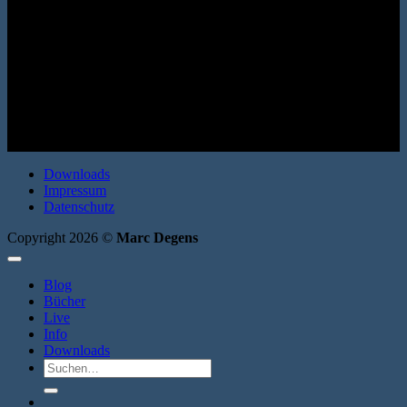
Erzählung. SUKULTUR 2003. Broschur. 88 Seiten. ISBN:
9783937737256
Downloads
Impressum
Datenschutz
Copyright 2026 ©
Marc Degens
Blog
Bücher
Live
Info
Downloads
Suche
nach: