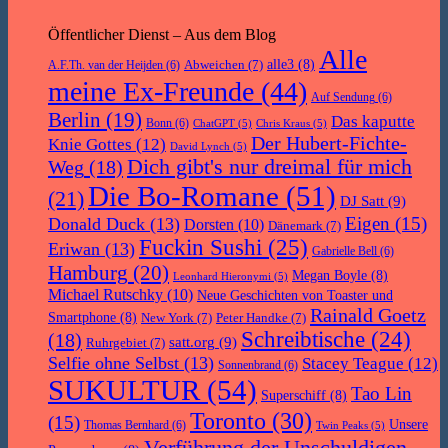
Öffentlicher Dienst – Aus dem Blog
Alle
Abweichen
(7)
alle3
(8)
A.F.Th. van der Heijden
(6)
meine Ex-Freunde
(44)
Auf Sendung
(6)
Berlin
(19)
Das kaputte
Bonn
(6)
ChatGPT
(5)
Chris Kraus
(5)
Der Hubert-Fichte-
Knie Gottes
(12)
David Lynch
(5)
Dich gibt's nur dreimal für mich
Weg
(18)
Die Bo-Romane
(51)
(21)
DJ Satt
(9)
Eigen
(15)
Donald Duck
(13)
Dorsten
(10)
Dänemark
(7)
Fuckin Sushi
(25)
Eriwan
(13)
Gabrielle Bell
(6)
Hamburg
(20)
Megan Boyle
(8)
Leonhard Hieronymi
(5)
Michael Rutschky
(10)
Neue Geschichten von Toaster und
Rainald Goetz
Smartphone
(8)
New York
(7)
Peter Handke
(7)
Schreibtische
(24)
(18)
satt.org
(9)
Ruhrgebiet
(7)
Selfie ohne Selbst
(13)
Stacey Teague
(12)
Sonnenbrand
(6)
SUKULTUR
(54)
Tao Lin
Superschiff
(8)
Toronto
(30)
(15)
Unsere
Thomas Bernhard
(6)
Twin Peaks
(5)
Verführung der Unschuldigen