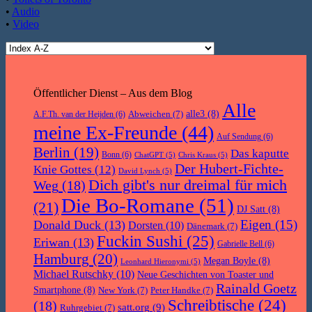
•
Audio
•
Video
Öffentlicher Dienst – Aus dem Blog
Alle
Abweichen
(7)
alle3
(8)
A.F.Th. van der Heijden
(6)
meine Ex-Freunde
(44)
Auf Sendung
(6)
Berlin
(19)
Das kaputte
Bonn
(6)
ChatGPT
(5)
Chris Kraus
(5)
Der Hubert-Fichte-
Knie Gottes
(12)
David Lynch
(5)
Dich gibt's nur dreimal für mich
Weg
(18)
Die Bo-Romane
(51)
(21)
DJ Satt
(8)
Eigen
(15)
Donald Duck
(13)
Dorsten
(10)
Dänemark
(7)
Fuckin Sushi
(25)
Eriwan
(13)
Gabrielle Bell
(6)
Hamburg
(20)
Megan Boyle
(8)
Leonhard Hieronymi
(5)
Michael Rutschky
(10)
Neue Geschichten von Toaster und
Rainald Goetz
Smartphone
(8)
New York
(7)
Peter Handke
(7)
Schreibtische
(24)
(18)
satt.org
(9)
Ruhrgebiet
(7)