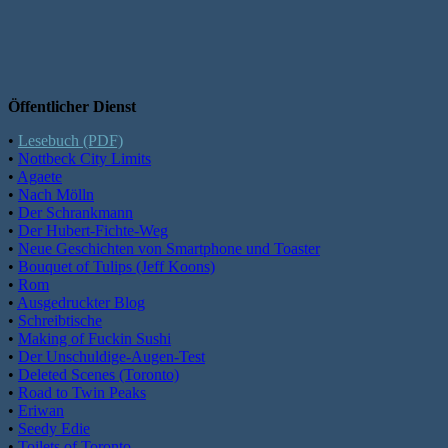
Öffentlicher Dienst
•
Lesebuch (PDF)
•
Nottbeck City Limits
•
Agaete
•
Nach Mölln
•
Der Schrankmann
•
Der Hubert-Fichte-Weg
•
Neue Geschichten von Smartphone und Toaster
•
Bouquet of Tulips (Jeff Koons)
•
Rom
•
Ausgedruckter Blog
•
Schreibtische
•
Making of Fuckin Sushi
•
Der Unschuldige-Augen-Test
•
Deleted Scenes (Toronto)
•
Road to Twin Peaks
•
Eriwan
•
Seedy Edie
•
Toilets of Toronto