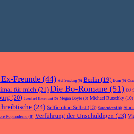
 Ex-Freunde
(44)
Berlin
(19)
Auf Sendung
(6)
Bonn
(6)
Cha
Die Bo-Romane
(51)
eimal für mich
(21)
DJ S
urg
(20)
Michael Rutschky
(10)
Megan Boyle
(8)
Leonhard Hieronymi
(5)
chreibtische
(24)
Selfie ohne Selbst
(13)
Stac
Sonnenbrand
(6)
Verführung der Unschuldigen
(23)
Vi
ere Popmoderne
(8)