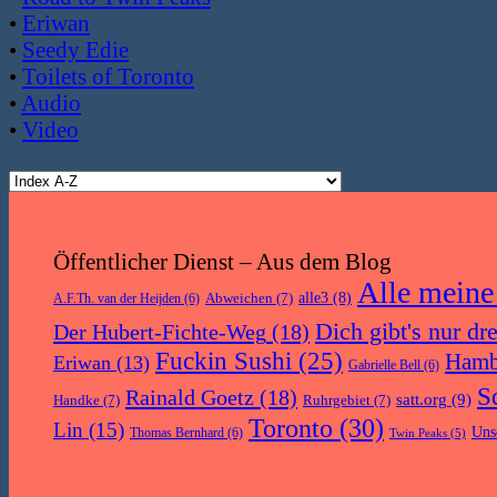
•
Eriwan
•
Seedy Edie
•
Toilets of Toronto
•
Audio
•
Video
Öffentlicher Dienst – Aus dem Blog
Alle meine
Abweichen
(7)
alle3
(8)
A.F.Th. van der Heijden
(6)
Dich gibt's nur dr
Der Hubert-Fichte-Weg
(18)
Fuckin Sushi
(25)
Hamb
Eriwan
(13)
Gabrielle Bell
(6)
S
Rainald Goetz
(18)
satt.org
(9)
Handke
(7)
Ruhrgebiet
(7)
Toronto
(30)
Lin
(15)
Uns
Thomas Bernhard
(6)
Twin Peaks
(5)