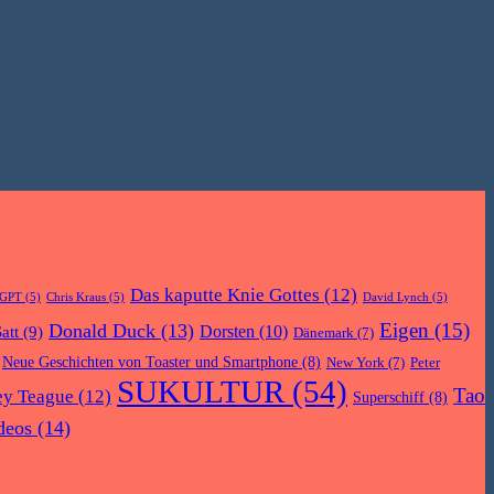
Das kaputte Knie Gottes
(12)
tGPT
(5)
Chris Kraus
(5)
David Lynch
(5)
Eigen
(15)
Donald Duck
(13)
Dorsten
(10)
att
(9)
Dänemark
(7)
Neue Geschichten von Toaster und Smartphone
(8)
New York
(7)
Peter
SUKULTUR
(54)
Tao
ey Teague
(12)
Superschiff
(8)
deos
(14)