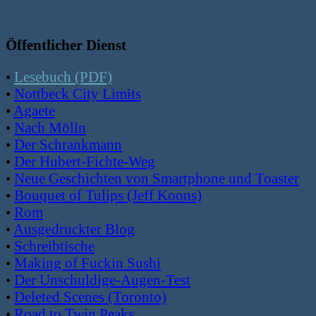
Öffentlicher Dienst
•
Lesebuch (PDF)
•
Nottbeck City Limits
•
Agaete
•
Nach Mölln
•
Der Schrankmann
•
Der Hubert-Fichte-Weg
•
Neue Geschichten von Smartphone und Toaster
•
Bouquet of Tulips (Jeff Koons)
•
Rom
•
Ausgedruckter Blog
•
Schreibtische
•
Making of Fuckin Sushi
•
Der Unschuldige-Augen-Test
•
Deleted Scenes (Toronto)
•
Road to Twin Peaks