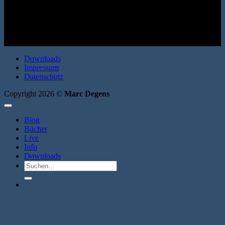
Erzählungen. Verbrecher Verlag 2010. Broschur. 144 Seiten. ISBN:
9783940426598
Downloads
Impressum
Datenschutz
Copyright 2026 ©
Marc Degens
Blog
Bücher
Live
Info
Downloads
Suche
nach: