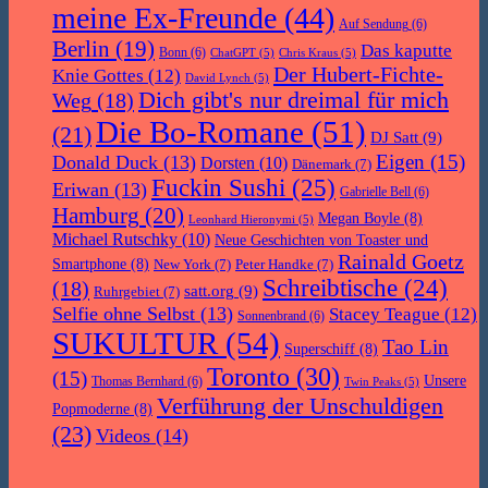
meine Ex-Freunde
(44)
Auf Sendung
(6)
Berlin
(19)
Das kaputte
Bonn
(6)
ChatGPT
(5)
Chris Kraus
(5)
Der Hubert-Fichte-
Knie Gottes
(12)
David Lynch
(5)
Dich gibt's nur dreimal für mich
Weg
(18)
Die Bo-Romane
(51)
(21)
DJ Satt
(9)
Eigen
(15)
Donald Duck
(13)
Dorsten
(10)
Dänemark
(7)
Fuckin Sushi
(25)
Eriwan
(13)
Gabrielle Bell
(6)
Hamburg
(20)
Megan Boyle
(8)
Leonhard Hieronymi
(5)
Michael Rutschky
(10)
Neue Geschichten von Toaster und
Rainald Goetz
Smartphone
(8)
New York
(7)
Peter Handke
(7)
Schreibtische
(24)
(18)
satt.org
(9)
Ruhrgebiet
(7)
Selfie ohne Selbst
(13)
Stacey Teague
(12)
Sonnenbrand
(6)
SUKULTUR
(54)
Tao Lin
Superschiff
(8)
Toronto
(30)
(15)
Unsere
Thomas Bernhard
(6)
Twin Peaks
(5)
Verführung der Unschuldigen
Popmoderne
(8)
(23)
Videos
(14)