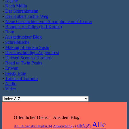
•
Agaete
•
Nach Mölln
•
Der Schrankmann
•
Der Hubert-Fichte-Weg
•
Neue Geschichten von Smartphone und Toaster
•
Bouquet of Tulips (Jeff Koons)
•
Rom
•
Ausgedruckter Blog
•
Schreibtische
•
Making of Fuckin Sushi
•
Der Unschuldige-Augen-Test
•
Deleted Scenes (Toronto)
•
Road to Twin Peaks
•
Eriwan
•
Seedy Edie
•
Toilets of Toronto
•
Audio
•
Video
Öffentlicher Dienst – Aus dem Blog
Alle
Abweichen
(7)
alle3
(8)
A.F.Th. van der Heijden
(6)