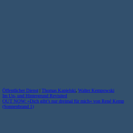
Öffentlicher Dienst
|
Thomas Kapielski
,
Walter Kempowski
Im Un- und Hintergrund Revisited
OUT NOW: »Dich gibt’s nur dreimal für mich« von René Kemp
(Sonnenbrand 1)