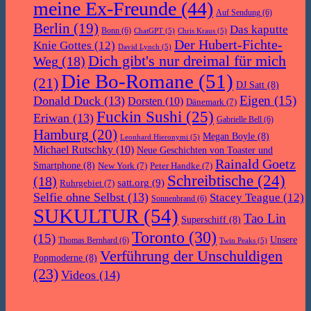
meine Ex-Freunde
(44)
Auf Sendung
(6)
Berlin
(19)
Das kaputte
Bonn
(6)
ChatGPT
(5)
Chris Kraus
(5)
Der Hubert-Fichte-
Knie Gottes
(12)
David Lynch
(5)
Dich gibt's nur dreimal für mich
Weg
(18)
Die Bo-Romane
(51)
(21)
DJ Satt
(8)
Eigen
(15)
Donald Duck
(13)
Dorsten
(10)
Dänemark
(7)
Fuckin Sushi
(25)
Eriwan
(13)
Gabrielle Bell
(6)
Hamburg
(20)
Megan Boyle
(8)
Leonhard Hieronymi
(5)
Michael Rutschky
(10)
Neue Geschichten von Toaster und
Rainald Goetz
Smartphone
(8)
New York
(7)
Peter Handke
(7)
Schreibtische
(24)
(18)
satt.org
(9)
Ruhrgebiet
(7)
Selfie ohne Selbst
(13)
Stacey Teague
(12)
Sonnenbrand
(6)
SUKULTUR
(54)
Tao Lin
Superschiff
(8)
Toronto
(30)
(15)
Unsere
Thomas Bernhard
(6)
Twin Peaks
(5)
Verführung der Unschuldigen
Popmoderne
(8)
(23)
Videos
(14)