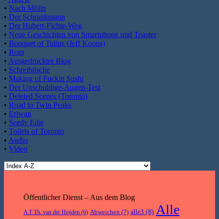
•
Nach Mölln
•
Der Schrankmann
•
Der Hubert-Fichte-Weg
•
Neue Geschichten von Smartphone und Toaster
•
Bouquet of Tulips (Jeff Koons)
•
Rom
•
Ausgedruckter Blog
•
Schreibtische
•
Making of Fuckin Sushi
•
Der Unschuldige-Augen-Test
•
Deleted Scenes (Toronto)
•
Road to Twin Peaks
•
Eriwan
•
Seedy Edie
•
Toilets of Toronto
•
Audio
•
Video
Öffentlicher Dienst – Aus dem Blog
Alle
Abweichen
(7)
alle3
(8)
A.F.Th. van der Heijden
(6)