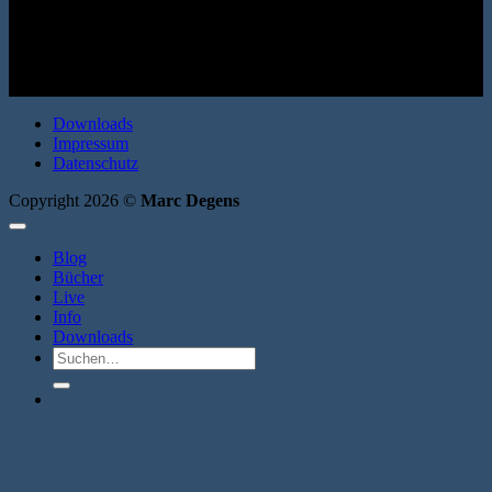
Erzählung. SUKULTUR 2003. Broschur. 88 Seiten. ISBN:
9783937737256
Downloads
Impressum
Datenschutz
Copyright 2026 ©
Marc Degens
Blog
Bücher
Live
Info
Downloads
Suche
nach: