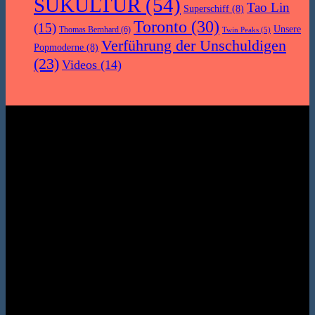
SUKULTUR
(54)
Tao Lin
Superschiff
(8)
Toronto
(30)
(15)
Unsere
Thomas Bernhard
(6)
Twin Peaks
(5)
Verführung der Unschuldigen
Popmoderne
(8)
(23)
Videos
(14)