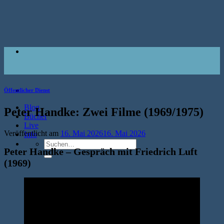
Zum
Inhalt
springen
Öffentlicher Dienst
Blog
Peter Handke: Zwei Filme (1969/1975)
Bücher
Live
Veröffentlicht am
16. Mai 2026
16. Mai 2026
Info
Suche
Peter Handke – Gespräch mit Friedrich Luft
nach:
(1969)