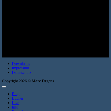
(Autobiografisches Projekt 4) Berenberg Verlag 2023. Leinenband,
fadengeheftet. 144 Seiten. ISBN: 9783949203725
Downloads
Impressum
Datenschutz
Copyright 2026 ©
Marc Degens
Blog
Bücher
Live
Info