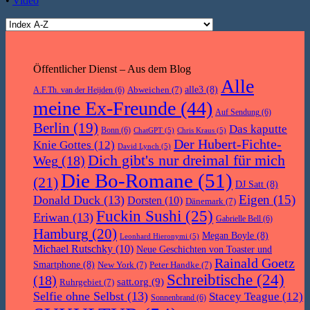
•
Video
Öffentlicher Dienst – Aus dem Blog
Alle
Abweichen
(7)
alle3
(8)
A.F.Th. van der Heijden
(6)
meine Ex-Freunde
(44)
Auf Sendung
(6)
Berlin
(19)
Das kaputte
Bonn
(6)
ChatGPT
(5)
Chris Kraus
(5)
Der Hubert-Fichte-
Knie Gottes
(12)
David Lynch
(5)
Dich gibt's nur dreimal für mich
Weg
(18)
Die Bo-Romane
(51)
(21)
DJ Satt
(8)
Eigen
(15)
Donald Duck
(13)
Dorsten
(10)
Dänemark
(7)
Fuckin Sushi
(25)
Eriwan
(13)
Gabrielle Bell
(6)
Hamburg
(20)
Megan Boyle
(8)
Leonhard Hieronymi
(5)
Michael Rutschky
(10)
Neue Geschichten von Toaster und
Rainald Goetz
Smartphone
(8)
New York
(7)
Peter Handke
(7)
Schreibtische
(24)
(18)
satt.org
(9)
Ruhrgebiet
(7)
Selfie ohne Selbst
(13)
Stacey Teague
(12)
Sonnenbrand
(6)