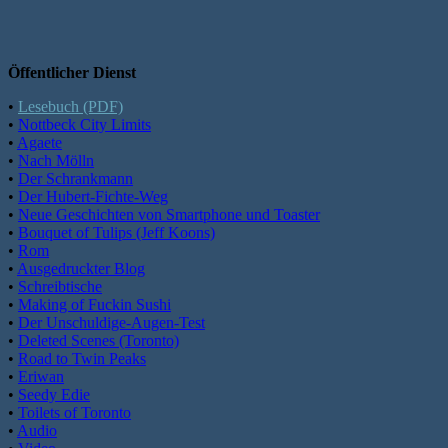
Öffentlicher Dienst
•
Lesebuch (PDF)
•
Nottbeck City Limits
•
Agaete
•
Nach Mölln
•
Der Schrankmann
•
Der Hubert-Fichte-Weg
•
Neue Geschichten von Smartphone und Toaster
•
Bouquet of Tulips (Jeff Koons)
•
Rom
•
Ausgedruckter Blog
•
Schreibtische
•
Making of Fuckin Sushi
•
Der Unschuldige-Augen-Test
•
Deleted Scenes (Toronto)
•
Road to Twin Peaks
•
Eriwan
•
Seedy Edie
•
Toilets of Toronto
•
Audio