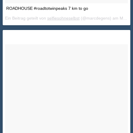
ROADHOUSE #roadtotwinpeaks 7 km to go
Ein Beitrag geteilt von
selfiesohneselbst
(@marcdegens) am
Mai 22, 2018 um 10:05 PDT