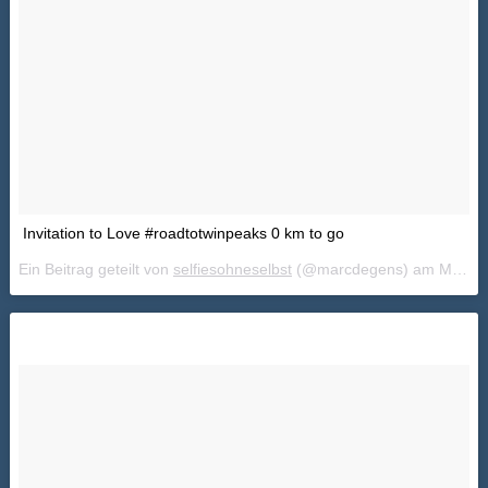
Invitation to Love #roadtotwinpeaks 0 km to go
Ein Beitrag geteilt von
selfiesohneselbst
(@marcdegens) am
Mai 24, 2018 um 11:48 PDT