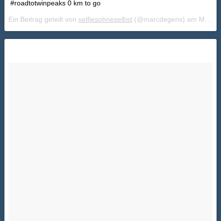
#roadtotwinpeaks 0 km to go
Ein Beitrag geteilt von
selfiesohneselbst
(@marcdegens) am
Mai 24, 2018 um 11:23 PDT