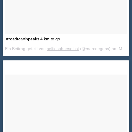
#roadtotwinpeaks 4 km to go
Ein Beitrag geteilt von
selfiesohneselbst
(@marcdegens) am
Mai 23, 2018 um 9:58 PDT