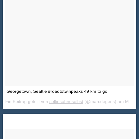
Georgetown, Seattle #roadtotwinpeaks 49 km to go
Ein Beitrag geteilt von
selfiesohneselbst
(@marcdegens) am
Mai 21, 2018 um 7:50 PDT