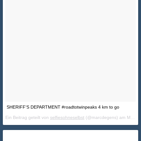
SHERIFF‘S DEPARTMENT #roadtotwinpeaks 4 km to go
Ein Beitrag geteilt von
selfiesohneselbst
(@marcdegens) am
Mai 23, 2018 um 3:51 PDT