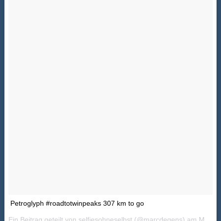
Petroglyph #roadtotwinpeaks 307 km to go
Ein Beitrag geteilt von
selfiesohneselbst
(@marcdegens) am
Mai 19, 2018 um 2:35 PDT