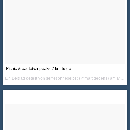
Picnic #roadtotwinpeaks 7 km to go
Ein Beitrag geteilt von
selfiesohneselbst
(@marcdegens) am
Mai 23, 2018 um 12:40 PDT