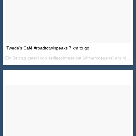
Twede‘s Café #roadtotwinpeaks 7 km to go
Ein Beitrag geteilt von
selfiesohneselbst
(@marcdegens) am
Mai 22, 2018 um 5:05 PDT