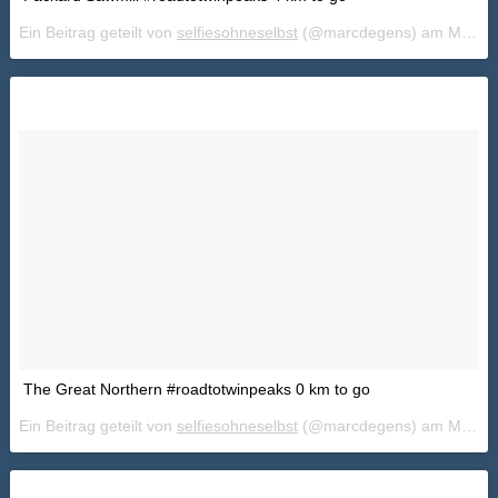
Ein Beitrag geteilt von
selfiesohneselbst
(@marcdegens) am
Mai 23, 2018 um 9:13 PDT
The Great Northern #roadtotwinpeaks 0 km to go
Ein Beitrag geteilt von
selfiesohneselbst
(@marcdegens) am
Mai 24, 2018 um 8:25 PDT