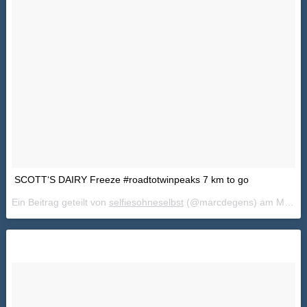
SCOTT‘S DAIRY Freeze #roadtotwinpeaks 7 km to go
Ein Beitrag geteilt von
selfiesohneselbst
(@marcdegens) am
Mai 22, 2018 um 7:37 PDT