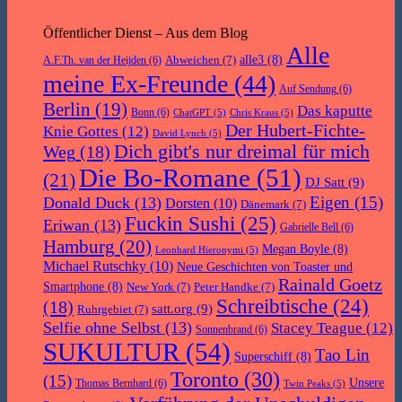
Öffentlicher Dienst – Aus dem Blog
Alle
Abweichen
(7)
alle3
(8)
A.F.Th. van der Heijden
(6)
meine Ex-Freunde
(44)
Auf Sendung
(6)
Berlin
(19)
Das kaputte
Bonn
(6)
ChatGPT
(5)
Chris Kraus
(5)
Der Hubert-Fichte-
Knie Gottes
(12)
David Lynch
(5)
Dich gibt's nur dreimal für mich
Weg
(18)
Die Bo-Romane
(51)
(21)
DJ Satt
(9)
Eigen
(15)
Donald Duck
(13)
Dorsten
(10)
Dänemark
(7)
Fuckin Sushi
(25)
Eriwan
(13)
Gabrielle Bell
(6)
Hamburg
(20)
Megan Boyle
(8)
Leonhard Hieronymi
(5)
Michael Rutschky
(10)
Neue Geschichten von Toaster und
Rainald Goetz
Smartphone
(8)
New York
(7)
Peter Handke
(7)
Schreibtische
(24)
(18)
satt.org
(9)
Ruhrgebiet
(7)
Selfie ohne Selbst
(13)
Stacey Teague
(12)
Sonnenbrand
(6)
SUKULTUR
(54)
Tao Lin
Superschiff
(8)
Toronto
(30)
(15)
Unsere
Thomas Bernhard
(6)
Twin Peaks
(5)