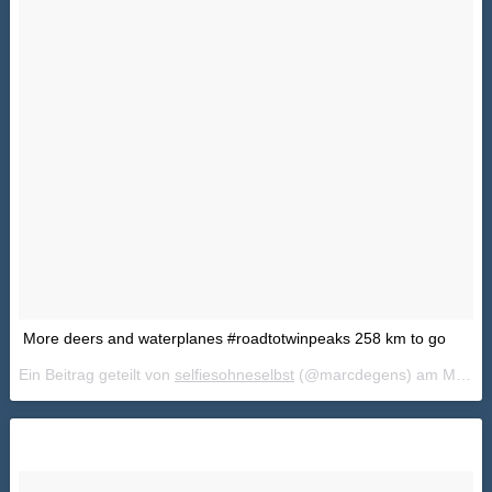
More deers and waterplanes #roadtotwinpeaks 258 km to go
Ein Beitrag geteilt von
selfiesohneselbst
(@marcdegens) am
Mai 18, 2018 um 6:05 PDT