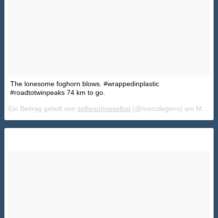
The lonesome foghorn blows. #wrappedinplastic
#roadtotwinpeaks 74 km to go.
Ein Beitrag geteilt von
selfiesohneselbst
(@marcdegens) am
Mai 20, 2018 um 2:49 PDT