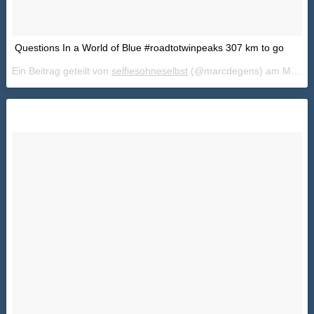
Questions In a World of Blue #roadtotwinpeaks 307 km to go
Ein Beitrag geteilt von
selfiesohneselbst
(@marcdegens) am
Mai 19, 2018 um 6:14 PDT