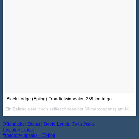
Black Lodge (Epilog) #roadtotwinpeaks -259 km to go
Ein Beitrag geteilt von
selfiesohneselbst
(@marcdegens) am
Mai 24, 2018 um 9:30 PDT
Öffentlicher Dienst
|
David Lynch
,
Twin Peaks
Liveblog Trailer
#roadtotwinpeaks – Epilog