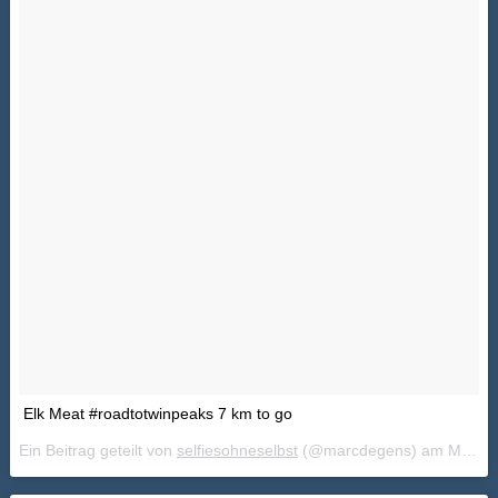
Elk Meat #roadtotwinpeaks 7 km to go
Ein Beitrag geteilt von
selfiesohneselbst
(@marcdegens) am
Mai 22, 2018 um 7:39 PDT