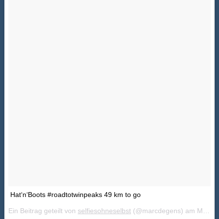
Hat‘n‘Boots #roadtotwinpeaks 49 km to go
Ein Beitrag geteilt von
selfiesohneselbst
(@marcdegens) am
Mai 21, 2018 um 12:51 PDT