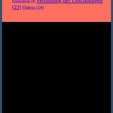
Verführung der Unschuldigen
Popmoderne
(8)
(23)
Videos
(14)