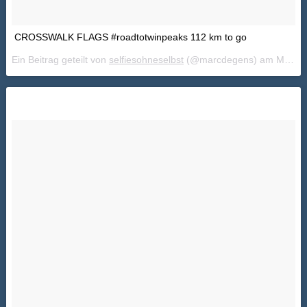
CROSSWALK FLAGS #roadtotwinpeaks 112 km to go
Ein Beitrag geteilt von
selfiesohneselbst
(@marcdegens) am
Mai 21, 2018 um 9:53 PDT