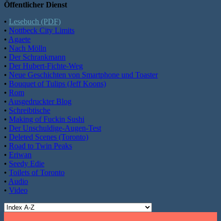
Öffentlicher Dienst
•
Lesebuch (PDF)
•
Nottbeck City Limits
•
Agaete
•
Nach Mölln
•
Der Schrankmann
•
Der Hubert-Fichte-Weg
•
Neue Geschichten von Smartphone und Toaster
•
Bouquet of Tulips (Jeff Koons)
•
Rom
•
Ausgedruckter Blog
•
Schreibtische
•
Making of Fuckin Sushi
•
Der Unschuldige-Augen-Test
•
Deleted Scenes (Toronto)
•
Road to Twin Peaks
•
Eriwan
•
Seedy Edie
•
Toilets of Toronto
•
Audio
•
Video