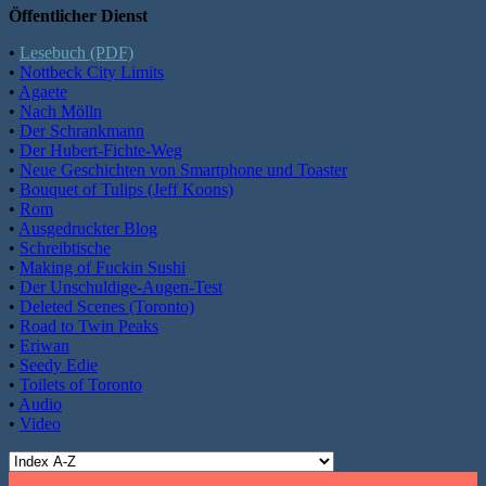
Öffentlicher Dienst
•
Lesebuch (PDF)
•
Nottbeck City Limits
•
Agaete
•
Nach Mölln
•
Der Schrankmann
•
Der Hubert-Fichte-Weg
•
Neue Geschichten von Smartphone und Toaster
•
Bouquet of Tulips (Jeff Koons)
•
Rom
•
Ausgedruckter Blog
•
Schreibtische
•
Making of Fuckin Sushi
•
Der Unschuldige-Augen-Test
•
Deleted Scenes (Toronto)
•
Road to Twin Peaks
•
Eriwan
•
Seedy Edie
•
Toilets of Toronto
•
Audio
•
Video