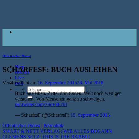
Zum
Inhalt
springen
Öffentlicher Dienst
Blog
SCHARFESF: BUCH AUSLEIHEN
Bücher
Live
Veröffentlicht am
16. September 2015
28. Mai 2018
Info
Suche
Buch ausleihen. Zettel drin finden. Welt noch weniger
nach:
verstehen. Von Menschen ganz zu schweigen.
pic.twitter.com/7iioFkLckI
— ScharfesF (@ScharfesF)
15. September 2015
Öffentlicher Dienst
|
Permalink
SMART & NETT VERLAG: WIE ALLES BEGANN
CLEMENS SETZ: THIS IS THE RABBIT