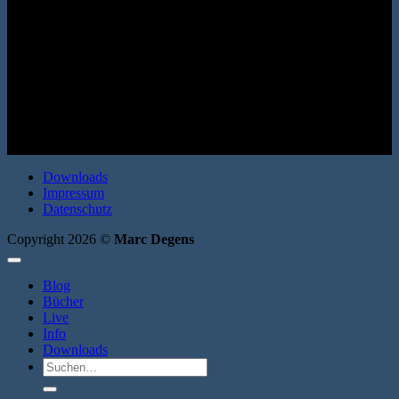
(Autobiografisches Projekt 2) Mairisch Verlag 2020. Broschur, 144
Seiten. ISBN: 9783938539590
Downloads
Impressum
Datenschutz
Copyright 2026 ©
Marc Degens
Blog
Bücher
Live
Info
Downloads
Suche
nach: