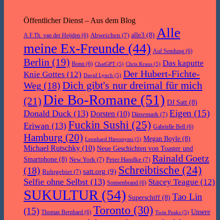
Öffentlicher Dienst – Aus dem Blog
Alle
Abweichen
(7)
alle3
(8)
A.F.Th. van der Heijden
(6)
meine Ex-Freunde
(44)
Auf Sendung
(6)
Berlin
(19)
Das kaputte
Bonn
(6)
ChatGPT
(5)
Chris Kraus
(5)
Der Hubert-Fichte-
Knie Gottes
(12)
David Lynch
(5)
Dich gibt's nur dreimal für mich
Weg
(18)
Die Bo-Romane
(51)
(21)
DJ Satt
(8)
Eigen
(15)
Donald Duck
(13)
Dorsten
(10)
Dänemark
(7)
Fuckin Sushi
(25)
Eriwan
(13)
Gabrielle Bell
(6)
Hamburg
(20)
Megan Boyle
(8)
Leonhard Hieronymi
(5)
Michael Rutschky
(10)
Neue Geschichten von Toaster und
Rainald Goetz
Smartphone
(8)
New York
(7)
Peter Handke
(7)
Schreibtische
(24)
(18)
satt.org
(9)
Ruhrgebiet
(7)
Selfie ohne Selbst
(13)
Stacey Teague
(12)
Sonnenbrand
(6)
SUKULTUR
(54)
Tao Lin
Superschiff
(8)
Toronto
(30)
(15)
Unsere
Thomas Bernhard
(6)
Twin Peaks
(5)