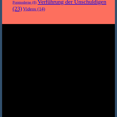
Verführung der Unschuldigen
Popmoderne
(8)
(23)
Videos
(14)