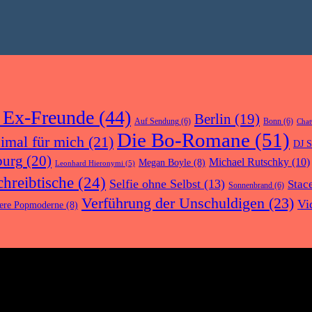
 Ex-Freunde
(44)
Berlin
(19)
Auf Sendung
(6)
Bonn
(6)
Cha
Die Bo-Romane
(51)
eimal für mich
(21)
DJ S
urg
(20)
Michael Rutschky
(10)
Megan Boyle
(8)
Leonhard Hieronymi
(5)
chreibtische
(24)
Selfie ohne Selbst
(13)
Stac
Sonnenbrand
(6)
Verführung der Unschuldigen
(23)
Vi
ere Popmoderne
(8)