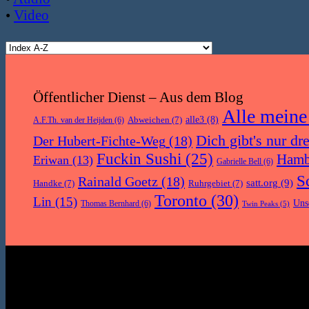
•
Video
Öffentlicher Dienst – Aus dem Blog
Alle meine
Abweichen
(7)
alle3
(8)
A.F.Th. van der Heijden
(6)
Dich gibt's nur dr
Der Hubert-Fichte-Weg
(18)
Fuckin Sushi
(25)
Hamb
Eriwan
(13)
Gabrielle Bell
(6)
S
Rainald Goetz
(18)
satt.org
(9)
Handke
(7)
Ruhrgebiet
(7)
Toronto
(30)
Lin
(15)
Uns
Thomas Bernhard
(6)
Twin Peaks
(5)