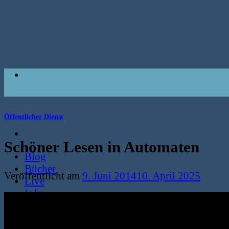
Zum
Inhalt
springen
Öffentlicher Dienst
Schöner Lesen in Automaten
Blog
Bücher
Veröffentlicht am
9. Juni 2014
10. April 2025
Live
Info
Suche
nach: