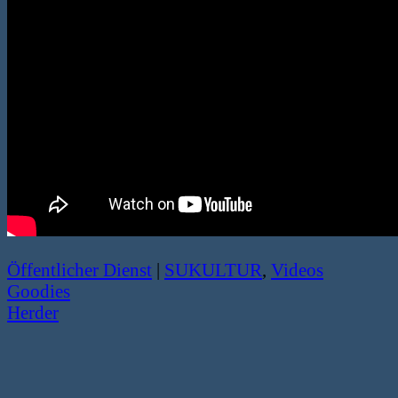
Öffentlicher Dienst
|
SUKULTUR
,
Videos
Goodies
Herder