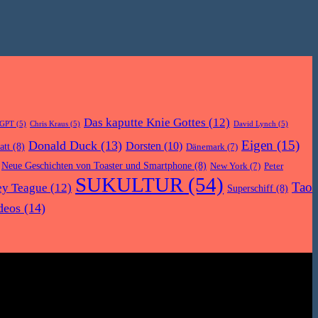
Das kaputte Knie Gottes
(12)
tGPT
(5)
Chris Kraus
(5)
David Lynch
(5)
Eigen
(15)
Donald Duck
(13)
Dorsten
(10)
att
(8)
Dänemark
(7)
Neue Geschichten von Toaster und Smartphone
(8)
New York
(7)
Peter
SUKULTUR
(54)
Tao
ey Teague
(12)
Superschiff
(8)
deos
(14)