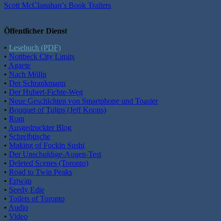
Scott McClanahan’s Book Trailers
Öffentlicher Dienst
•
Lesebuch (PDF)
•
Nottbeck City Limits
•
Agaete
•
Nach Mölln
•
Der Schrankmann
•
Der Hubert-Fichte-Weg
•
Neue Geschichten von Smartphone und Toaster
•
Bouquet of Tulips (Jeff Koons)
•
Rom
•
Ausgedruckter Blog
•
Schreibtische
•
Making of Fuckin Sushi
•
Der Unschuldige-Augen-Test
•
Deleted Scenes (Toronto)
•
Road to Twin Peaks
•
Eriwan
•
Seedy Edie
•
Toilets of Toronto
•
Audio
•
Video