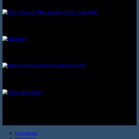
Aufsätze. Erata 2009. Broschur. 136 Seiten. ISBN: 9783866600706
(Bo-Roman 1) Knaus 2011. Hardcover. 256 Seiten. ISBN: 978-
3813504262
Erzählung. SUKULTUR 2003. Broschur. 88 Seiten. ISBN:
9783937737256
Erzählungen. Verbrecher Verlag 2010. Broschur. 144 Seiten. ISBN:
9783940426598
(Autobiografisches Projekt 3) Berenberg Verlag 2022. Leinenband,
fadengeheftet. 88 Seiten. ISBN: 9783949203268
Downloads
Impressum