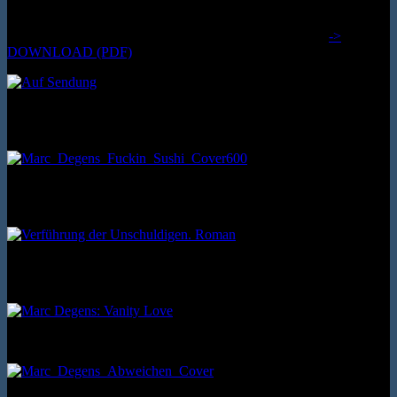
Aisthesis Verlag 2026. Nylands Kleine Westfälische Bibliothek 148.
Zusammengestellt vom Autor und mit einem Nachwort von Stefan
Höppner. Kartoniert. 146 Seiten. ISBN: 9783849821487
->
DOWNLOAD (PDF)
(Autobiografisches Projekt 4) Berenberg Verlag 2023. Leinenband,
fadengeheftet. 144 Seiten. ISBN: 9783949203725
(Bo-Roman 2) Dumont Buchverlag 2015. Hardcover. 320 Seiten.
ISBN: 9783832197476
(Bo-Roman 3) Ventil Verlag 2025. Hardcover. 552 Seiten. ISBN:
978-3-95575-247-7
Roman. Alkyon 1997. Broschur. 288 Seiten. ISBN: 3926541849