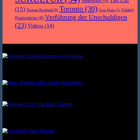
Tao Lin
Superschiff
(8)
Toronto
(30)
(15)
Unsere
Thomas Bernhard
(6)
Twin Peaks
(5)
Verführung der Unschuldigen
Popmoderne
(8)
(23)
Videos
(14)
(Autobiografisches Projekt 2) Mairisch Verlag 2020. Broschur, 144
Seiten. ISBN: 9783938539590
Roman. Erata 2008. Broschur. 200 Seiten. ISBN: 9783866600461
(Autobiografisches Projekt 1) Mit 124 Fotos des Autors. Verlag Ille
& Riemer 2018. Broschur, 276 Seiten. ISBN: 9783954200313