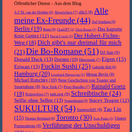
Öffentlicher Dienst – Aus dem Blog
Alle
Abweichen
(7)
alle3
(8)
A.F.Th. van der Heijden
(6)
meine Ex-Freunde
(44)
Auf Sendung
(6)
Berlin
(19)
Das kaputte
Bonn
(6)
ChatGPT
(5)
Chris Kraus
(5)
Der Hubert-Fichte-
Knie Gottes
(12)
David Lynch
(5)
Dich gibt's nur dreimal für mich
Weg
(18)
Die Bo-Romane
(51)
(21)
DJ Satt
(9)
Eigen
(15)
Donald Duck
(13)
Dorsten
(10)
Dänemark
(7)
Fuckin Sushi
(25)
Eriwan
(13)
Gabrielle Bell
(6)
Hamburg
(20)
Megan Boyle
(8)
Leonhard Hieronymi
(5)
Michael Rutschky
(10)
Neue Geschichten von Toaster und
Rainald Goetz
Smartphone
(8)
New York
(7)
Peter Handke
(7)
Schreibtische
(24)
(18)
satt.org
(9)
Ruhrgebiet
(7)
Selfie ohne Selbst
(13)
Stacey Teague
(12)
Sonnenbrand
(6)
SUKULTUR
(54)
Tao Lin
Superschiff
(8)
Toronto
(30)
(15)
Unsere
Thomas Bernhard
(6)
Twin Peaks
(5)
Verführung der Unschuldigen
Popmoderne
(8)