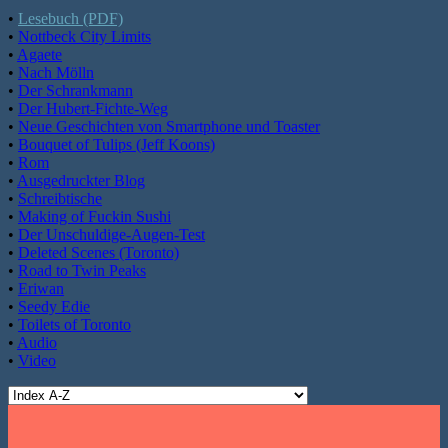
•
Lesebuch (PDF)
•
Nottbeck City Limits
•
Agaete
•
Nach Mölln
•
Der Schrankmann
•
Der Hubert-Fichte-Weg
•
Neue Geschichten von Smartphone und Toaster
•
Bouquet of Tulips (Jeff Koons)
•
Rom
•
Ausgedruckter Blog
•
Schreibtische
•
Making of Fuckin Sushi
•
Der Unschuldige-Augen-Test
•
Deleted Scenes (Toronto)
•
Road to Twin Peaks
•
Eriwan
•
Seedy Edie
•
Toilets of Toronto
•
Audio
•
Video