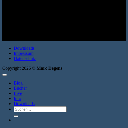
Erzählung. SUKULTUR 2003. Broschur. 88 Seiten. ISBN:
9783937737256
Downloads
Impressum
Datenschutz
Copyright 2026 ©
Marc Degens
Blog
Bücher
Live
Info
Downloads
Suche
nach: