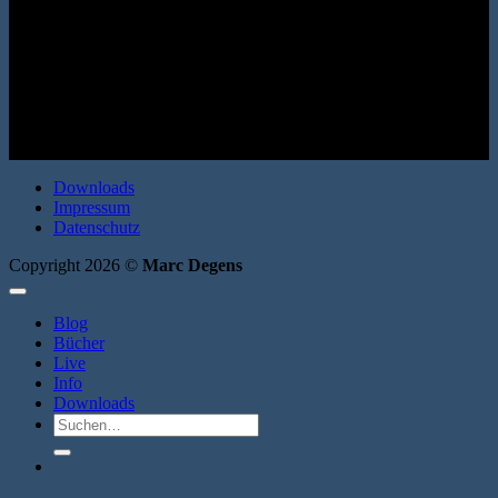
(Bo-Roman 2) Dumont Buchverlag 2015. Hardcover. 320 Seiten.
ISBN: 9783832197476
Downloads
Impressum
Datenschutz
Copyright 2026 ©
Marc Degens
Blog
Bücher
Live
Info
Downloads
Suche
nach: