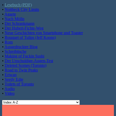
•
Lesebuch (PDF)
•
Nottbeck City Limits
•
Agaete
•
Nach Mölln
•
Der Schrankmann
•
Der Hubert-Fichte-Weg
•
Neue Geschichten von Smartphone und Toaster
•
Bouquet of Tulips (Jeff Koons)
•
Rom
•
Ausgedruckter Blog
•
Schreibtische
•
Making of Fuckin Sushi
•
Der Unschuldige-Augen-Test
•
Deleted Scenes (Toronto)
•
Road to Twin Peaks
•
Eriwan
•
Seedy Edie
•
Toilets of Toronto
•
Audio
•
Video