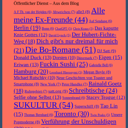
Öffentlicher Dienst – Aus dem Blog
Alle
Abweichen
(7)
alle3
(8)
A.F.Th. van der Heijden
(6)
meine Ex-Freunde
(44)
Auf Sendung
(6)
Berlin
(19)
Das kaputte
Bonn
(6)
ChatGPT
(5)
Chris Kraus
(5)
Der Hubert-Fichte-
Knie Gottes
(12)
David Lynch
(5)
Dich gibt's nur dreimal für mich
Weg
(18)
Die Bo-Romane
(51)
(21)
DJ Satt
(9)
Eigen
(15)
Donald Duck
(13)
Dorsten
(10)
Dänemark
(7)
Fuckin Sushi
(25)
Eriwan
(13)
Gabrielle Bell
(6)
Hamburg
(20)
Megan Boyle
(8)
Leonhard Hieronymi
(5)
Michael Rutschky
(10)
Neue Geschichten von Toaster und
Rainald Goetz
Smartphone
(8)
New York
(7)
Peter Handke
(7)
Schreibtische
(24)
(18)
satt.org
(9)
Ruhrgebiet
(7)
Selfie ohne Selbst
(13)
Stacey Teague
(12)
Sonnenbrand
(6)
SUKULTUR
(54)
Tao Lin
Superschiff
(8)
Toronto
(30)
(15)
Unsere
Thomas Bernhard
(6)
Twin Peaks
(5)
Verführung der Unschuldigen
Popmoderne
(8)