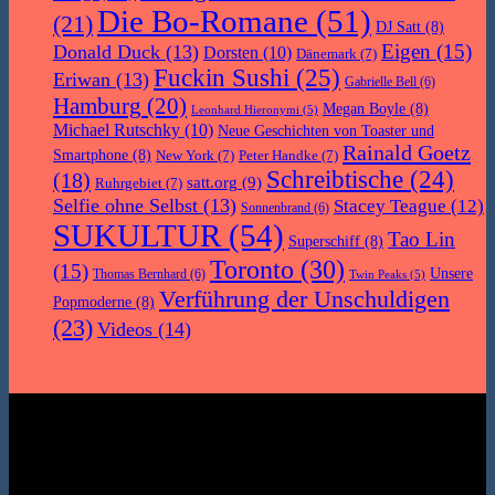
Die Bo-Romane
(51)
(21)
DJ Satt
(8)
Eigen
(15)
Donald Duck
(13)
Dorsten
(10)
Dänemark
(7)
Fuckin Sushi
(25)
Eriwan
(13)
Gabrielle Bell
(6)
Hamburg
(20)
Megan Boyle
(8)
Leonhard Hieronymi
(5)
Michael Rutschky
(10)
Neue Geschichten von Toaster und
Rainald Goetz
Smartphone
(8)
New York
(7)
Peter Handke
(7)
Schreibtische
(24)
(18)
satt.org
(9)
Ruhrgebiet
(7)
Selfie ohne Selbst
(13)
Stacey Teague
(12)
Sonnenbrand
(6)
SUKULTUR
(54)
Tao Lin
Superschiff
(8)
Toronto
(30)
(15)
Unsere
Thomas Bernhard
(6)
Twin Peaks
(5)
Verführung der Unschuldigen
Popmoderne
(8)
(23)
Videos
(14)