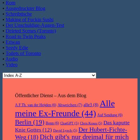
•
Rom
•
Ausgedruckter Blog
•
Schreibtische
•
Making of Fuckin Sushi
•
Der Unschuldige-Augen-Test
•
Deleted Scenes (Toronto)
•
Road to Twin Peaks
•
Eriwan
•
Seedy Edie
•
Toilets of Toronto
•
Audio
•
Video
Öffentlicher Dienst – Aus dem Blog
Alle
Abweichen
(7)
alle3
(8)
A.F.Th. van der Heijden
(6)
meine Ex-Freunde
(44)
Auf Sendung
(6)
Berlin
(19)
Das kaputte
Bonn
(6)
ChatGPT
(5)
Chris Kraus
(5)
Der Hubert-Fichte-
Knie Gottes
(12)
David Lynch
(5)
Dich gibt's nur dreimal für mich
Weg
(18)