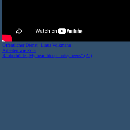
Öffentlicher Dienst
|
Linus Volkmann
Arbeiten wie Zola
Räuberhöhle „My heart bleeps noisy beeps“ (AI)