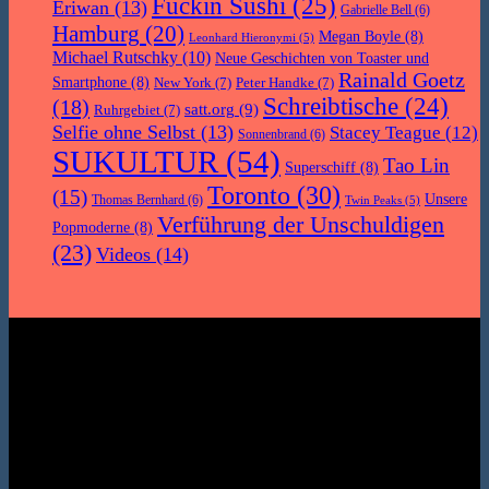
Fuckin Sushi
(25)
Eriwan
(13)
Gabrielle Bell
(6)
Hamburg
(20)
Megan Boyle
(8)
Leonhard Hieronymi
(5)
Michael Rutschky
(10)
Neue Geschichten von Toaster und
Rainald Goetz
Smartphone
(8)
New York
(7)
Peter Handke
(7)
Schreibtische
(24)
(18)
satt.org
(9)
Ruhrgebiet
(7)
Selfie ohne Selbst
(13)
Stacey Teague
(12)
Sonnenbrand
(6)
SUKULTUR
(54)
Tao Lin
Superschiff
(8)
Toronto
(30)
(15)
Unsere
Thomas Bernhard
(6)
Twin Peaks
(5)
Verführung der Unschuldigen
Popmoderne
(8)
(23)
Videos
(14)