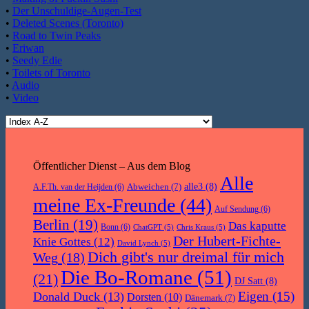
•
Der Unschuldige-Augen-Test
•
Deleted Scenes (Toronto)
•
Road to Twin Peaks
•
Eriwan
•
Seedy Edie
•
Toilets of Toronto
•
Audio
•
Video
Öffentlicher Dienst – Aus dem Blog
Alle
Abweichen
(7)
alle3
(8)
A.F.Th. van der Heijden
(6)
meine Ex-Freunde
(44)
Auf Sendung
(6)
Berlin
(19)
Das kaputte
Bonn
(6)
ChatGPT
(5)
Chris Kraus
(5)
Der Hubert-Fichte-
Knie Gottes
(12)
David Lynch
(5)
Dich gibt's nur dreimal für mich
Weg
(18)
Die Bo-Romane
(51)
(21)
DJ Satt
(8)
Eigen
(15)
Donald Duck
(13)
Dorsten
(10)
Dänemark
(7)