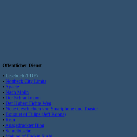
Öffentlicher Dienst
•
Lesebuch (PDF)
•
Nottbeck City Limits
•
Agaete
•
Nach Mölln
•
Der Schrankmann
•
Der Hubert-Fichte-Weg
•
Neue Geschichten von Smartphone und Toaster
•
Bouquet of Tulips (Jeff Koons)
•
Rom
•
Ausgedruckter Blog
•
Schreibtische
•
Making of Fuckin Sushi