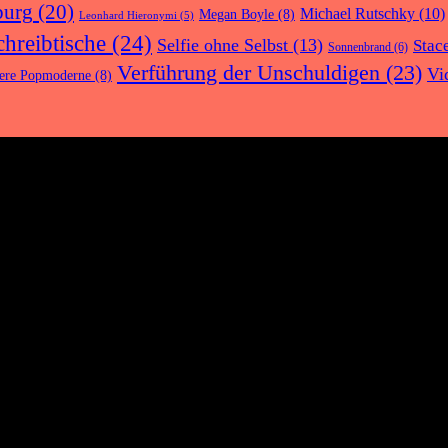
urg
(20)
Michael Rutschky
(10)
Megan Boyle
(8)
Leonhard Hieronymi
(5)
chreibtische
(24)
Selfie ohne Selbst
(13)
Stac
Sonnenbrand
(6)
Verführung der Unschuldigen
(23)
Vi
ere Popmoderne
(8)