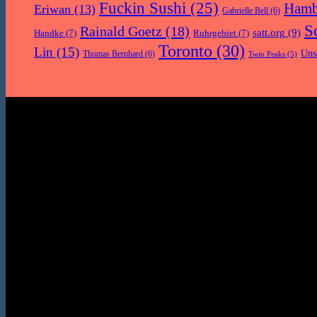
Fuckin Sushi
(25)
Hamb
Eriwan
(13)
Gabrielle Bell
(6)
S
Rainald Goetz
(18)
satt.org
(9)
Handke
(7)
Ruhrgebiet
(7)
Toronto
(30)
Lin
(15)
Uns
Thomas Bernhard
(6)
Twin Peaks
(5)