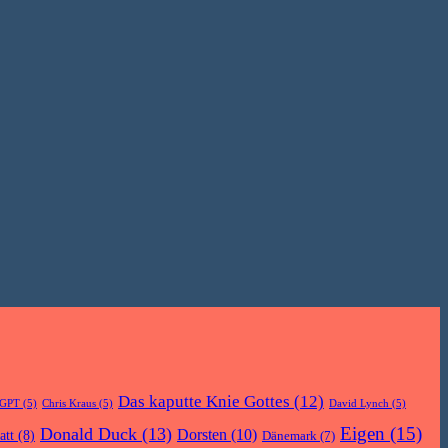
Das kaputte Knie Gottes
(12)
tGPT
(5)
Chris Kraus
(5)
David Lynch
(5)
Eigen
(15)
Donald Duck
(13)
Dorsten
(10)
att
(8)
Dänemark
(7)