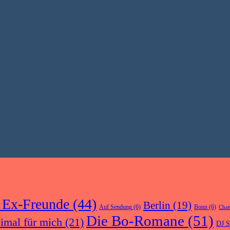
 Ex-Freunde
(44)
Berlin
(19)
Auf Sendung
(6)
Bonn
(6)
Cha
Die Bo-Romane
(51)
eimal für mich
(21)
DJ S