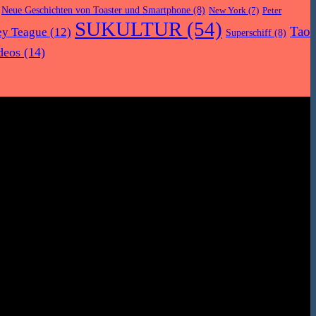
Neue Geschichten von Toaster und Smartphone
(8)
New York
(7)
Peter
SUKULTUR
(54)
Tao
ey Teague
(12)
Superschiff
(8)
deos
(14)