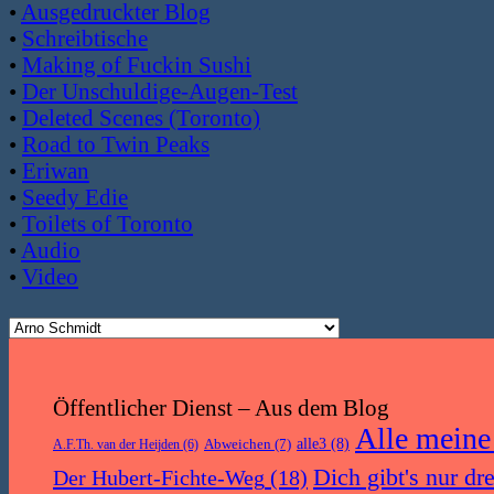
•
Ausgedruckter Blog
•
Schreibtische
•
Making of Fuckin Sushi
•
Der Unschuldige-Augen-Test
•
Deleted Scenes (Toronto)
•
Road to Twin Peaks
•
Eriwan
•
Seedy Edie
•
Toilets of Toronto
•
Audio
•
Video
Öffentlicher Dienst – Aus dem Blog
Alle meine
Abweichen
(7)
alle3
(8)
A.F.Th. van der Heijden
(6)
Dich gibt's nur dr
Der Hubert-Fichte-Weg
(18)