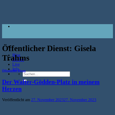
Zum
Inhalt
springen
Öffentlicher Dienst:
Gisela
Blog
Trahms
Bücher
Live
Info
Öffentlicher Dienst
Suche
nach:
Der Walter-Gödden-Platz in meinem
Herzen
Veröffentlicht am
27. November 2023
27. November 2023