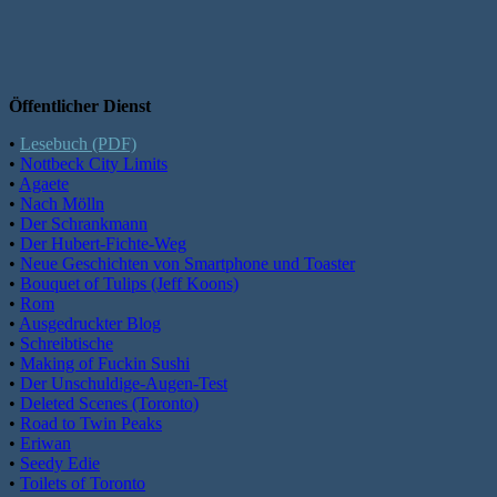
Öffentlicher Dienst
•
Lesebuch (PDF)
•
Nottbeck City Limits
•
Agaete
•
Nach Mölln
•
Der Schrankmann
•
Der Hubert-Fichte-Weg
•
Neue Geschichten von Smartphone und Toaster
•
Bouquet of Tulips (Jeff Koons)
•
Rom
•
Ausgedruckter Blog
•
Schreibtische
•
Making of Fuckin Sushi
•
Der Unschuldige-Augen-Test
•
Deleted Scenes (Toronto)
•
Road to Twin Peaks
•
Eriwan
•
Seedy Edie
•
Toilets of Toronto