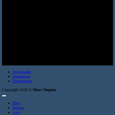
(Autobiografisches Projekt 4) Berenberg Verlag 2023. Leinenband,
fadengeheftet. 144 Seiten. ISBN: 9783949203725
Downloads
Impressum
Datenschutz
Copyright 2026 ©
Marc Degens
Blog
Bücher
Live