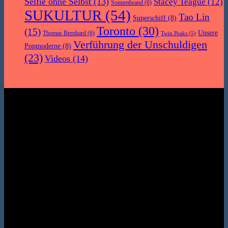
Selfie ohne Selbst
(13)
Stacey Teague
(12)
Sonnenbrand
(6)
SUKULTUR
(54)
Tao Lin
Superschiff
(8)
Toronto
(30)
(15)
Unsere
Thomas Bernhard
(6)
Twin Peaks
(5)
Verführung der Unschuldigen
Popmoderne
(8)
(23)
Videos
(14)