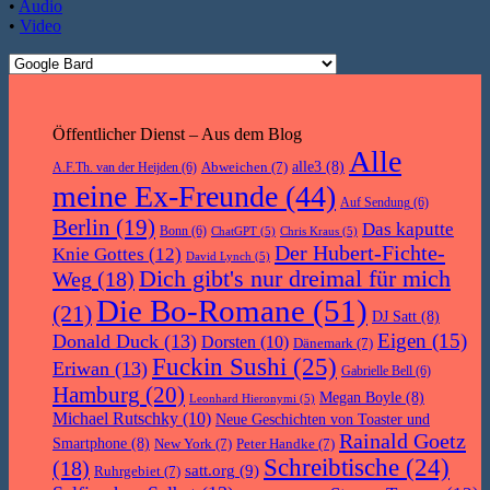
•
Audio
•
Video
Öffentlicher Dienst – Aus dem Blog
Alle
Abweichen
(7)
alle3
(8)
A.F.Th. van der Heijden
(6)
meine Ex-Freunde
(44)
Auf Sendung
(6)
Berlin
(19)
Das kaputte
Bonn
(6)
ChatGPT
(5)
Chris Kraus
(5)
Der Hubert-Fichte-
Knie Gottes
(12)
David Lynch
(5)
Dich gibt's nur dreimal für mich
Weg
(18)
Die Bo-Romane
(51)
(21)
DJ Satt
(8)
Eigen
(15)
Donald Duck
(13)
Dorsten
(10)
Dänemark
(7)
Fuckin Sushi
(25)
Eriwan
(13)
Gabrielle Bell
(6)
Hamburg
(20)
Megan Boyle
(8)
Leonhard Hieronymi
(5)
Michael Rutschky
(10)
Neue Geschichten von Toaster und
Rainald Goetz
Smartphone
(8)
New York
(7)
Peter Handke
(7)
Schreibtische
(24)
(18)
satt.org
(9)
Ruhrgebiet
(7)