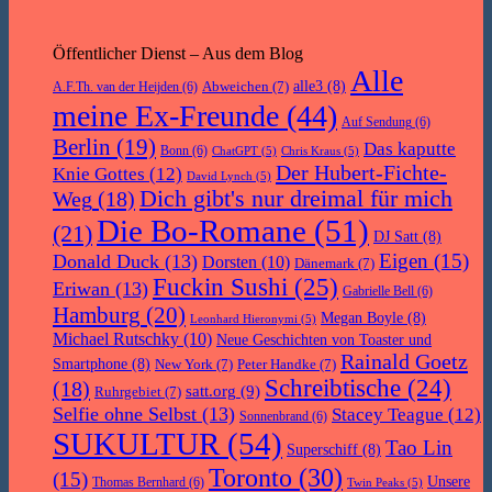
Öffentlicher Dienst – Aus dem Blog
Alle
Abweichen
(7)
alle3
(8)
A.F.Th. van der Heijden
(6)
meine Ex-Freunde
(44)
Auf Sendung
(6)
Berlin
(19)
Das kaputte
Bonn
(6)
ChatGPT
(5)
Chris Kraus
(5)
Der Hubert-Fichte-
Knie Gottes
(12)
David Lynch
(5)
Dich gibt's nur dreimal für mich
Weg
(18)
Die Bo-Romane
(51)
(21)
DJ Satt
(8)
Eigen
(15)
Donald Duck
(13)
Dorsten
(10)
Dänemark
(7)
Fuckin Sushi
(25)
Eriwan
(13)
Gabrielle Bell
(6)
Hamburg
(20)
Megan Boyle
(8)
Leonhard Hieronymi
(5)
Michael Rutschky
(10)
Neue Geschichten von Toaster und
Rainald Goetz
Smartphone
(8)
New York
(7)
Peter Handke
(7)
Schreibtische
(24)
(18)
satt.org
(9)
Ruhrgebiet
(7)
Selfie ohne Selbst
(13)
Stacey Teague
(12)
Sonnenbrand
(6)
SUKULTUR
(54)
Tao Lin
Superschiff
(8)
Toronto
(30)
(15)
Unsere
Thomas Bernhard
(6)
Twin Peaks
(5)