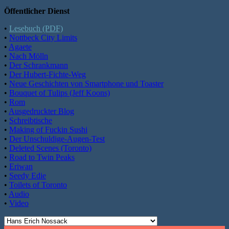
Öffentlicher Dienst
•
Lesebuch (PDF)
•
Nottbeck City Limits
•
Agaete
•
Nach Mölln
•
Der Schrankmann
•
Der Hubert-Fichte-Weg
•
Neue Geschichten von Smartphone und Toaster
•
Bouquet of Tulips (Jeff Koons)
•
Rom
•
Ausgedruckter Blog
•
Schreibtische
•
Making of Fuckin Sushi
•
Der Unschuldige-Augen-Test
•
Deleted Scenes (Toronto)
•
Road to Twin Peaks
•
Eriwan
•
Seedy Edie
•
Toilets of Toronto
•
Audio
•
Video