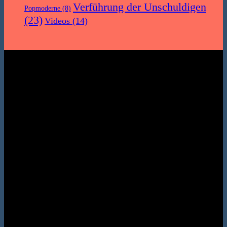
Verführung der Unschuldigen
Popmoderne
(8)
(23)
Videos
(14)