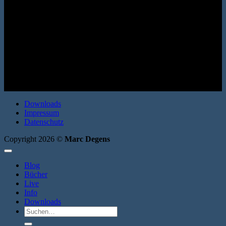
(Bo-Roman 1) Knaus 2011. Hardcover. 256 Seiten. ISBN: 978-
3813504262
Downloads
Impressum
Datenschutz
Copyright 2026 ©
Marc Degens
Blog
Bücher
Live
Info
Downloads
Suche
nach: