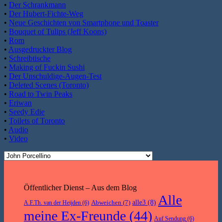
•
Der Schrankmann
•
Der Hubert-Fichte-Weg
•
Neue Geschichten von Smartphone und Toaster
•
Bouquet of Tulips (Jeff Koons)
•
Rom
•
Ausgedruckter Blog
•
Schreibtische
•
Making of Fuckin Sushi
•
Der Unschuldige-Augen-Test
•
Deleted Scenes (Toronto)
•
Road to Twin Peaks
•
Eriwan
•
Seedy Edie
•
Toilets of Toronto
•
Audio
•
Video
Öffentlicher Dienst – Aus dem Blog
Alle
Abweichen
(7)
alle3
(8)
A.F.Th. van der Heijden
(6)
meine Ex-Freunde
(44)
Auf Sendung
(6)