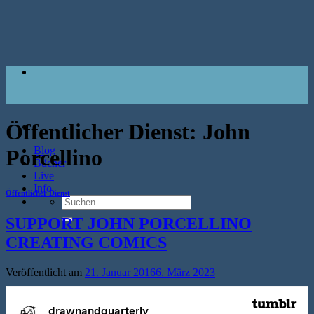
Zum
Inhalt
springen
Öffentlicher Dienst:
John
Blog
Porcellino
Bücher
Live
Info
Öffentlicher Dienst
Suche
nach:
SUPPORT JOHN PORCELLINO
CREATING COMICS
Veröffentlicht am
21. Januar 2016
6. März 2023