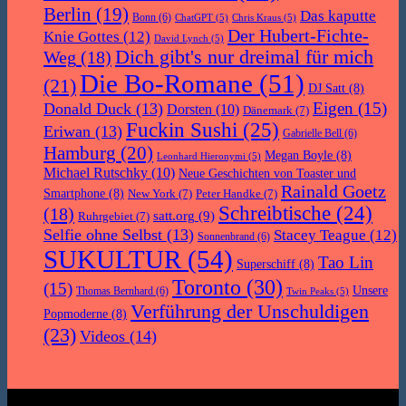
Berlin
(19)
Das kaputte
Bonn
(6)
ChatGPT
(5)
Chris Kraus
(5)
Der Hubert-Fichte-
Knie Gottes
(12)
David Lynch
(5)
Dich gibt's nur dreimal für mich
Weg
(18)
Die Bo-Romane
(51)
(21)
DJ Satt
(8)
Eigen
(15)
Donald Duck
(13)
Dorsten
(10)
Dänemark
(7)
Fuckin Sushi
(25)
Eriwan
(13)
Gabrielle Bell
(6)
Hamburg
(20)
Megan Boyle
(8)
Leonhard Hieronymi
(5)
Michael Rutschky
(10)
Neue Geschichten von Toaster und
Rainald Goetz
Smartphone
(8)
New York
(7)
Peter Handke
(7)
Schreibtische
(24)
(18)
satt.org
(9)
Ruhrgebiet
(7)
Selfie ohne Selbst
(13)
Stacey Teague
(12)
Sonnenbrand
(6)
SUKULTUR
(54)
Tao Lin
Superschiff
(8)
Toronto
(30)
(15)
Unsere
Thomas Bernhard
(6)
Twin Peaks
(5)
Verführung der Unschuldigen
Popmoderne
(8)
(23)
Videos
(14)