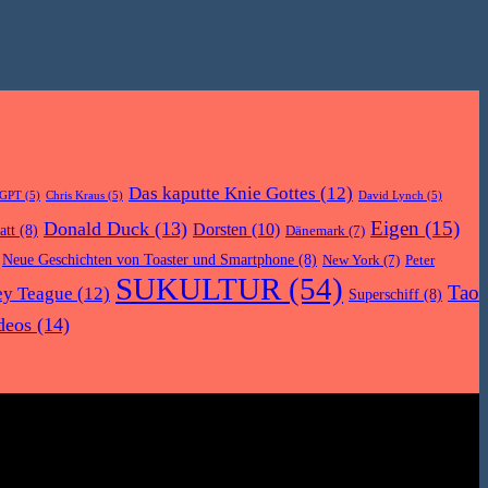
Das kaputte Knie Gottes
(12)
tGPT
(5)
Chris Kraus
(5)
David Lynch
(5)
Eigen
(15)
Donald Duck
(13)
Dorsten
(10)
att
(8)
Dänemark
(7)
Neue Geschichten von Toaster und Smartphone
(8)
New York
(7)
Peter
SUKULTUR
(54)
Tao
ey Teague
(12)
Superschiff
(8)
deos
(14)