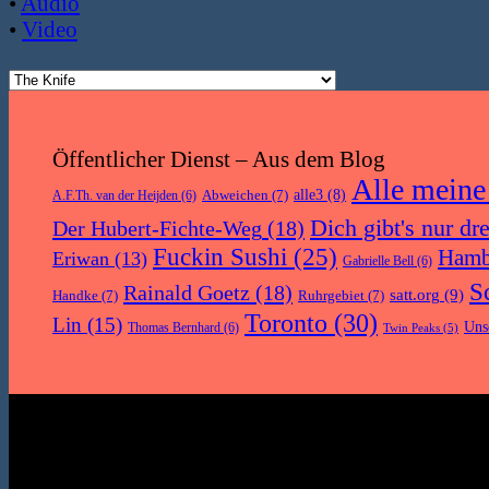
•
Audio
•
Video
Öffentlicher Dienst – Aus dem Blog
Alle meine
Abweichen
(7)
alle3
(8)
A.F.Th. van der Heijden
(6)
Dich gibt's nur dr
Der Hubert-Fichte-Weg
(18)
Fuckin Sushi
(25)
Hamb
Eriwan
(13)
Gabrielle Bell
(6)
S
Rainald Goetz
(18)
satt.org
(9)
Handke
(7)
Ruhrgebiet
(7)
Toronto
(30)
Lin
(15)
Uns
Thomas Bernhard
(6)
Twin Peaks
(5)