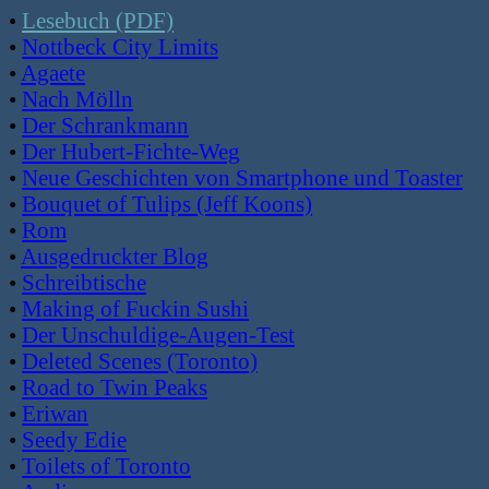
•
Lesebuch (PDF)
•
Nottbeck City Limits
•
Agaete
•
Nach Mölln
•
Der Schrankmann
•
Der Hubert-Fichte-Weg
•
Neue Geschichten von Smartphone und Toaster
•
Bouquet of Tulips (Jeff Koons)
•
Rom
•
Ausgedruckter Blog
•
Schreibtische
•
Making of Fuckin Sushi
•
Der Unschuldige-Augen-Test
•
Deleted Scenes (Toronto)
•
Road to Twin Peaks
•
Eriwan
•
Seedy Edie
•
Toilets of Toronto