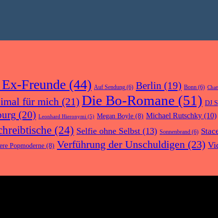
 Ex-Freunde
(44)
Berlin
(19)
Auf Sendung
(6)
Bonn
(6)
Cha
Die Bo-Romane
(51)
eimal für mich
(21)
DJ S
urg
(20)
Michael Rutschky
(10)
Megan Boyle
(8)
Leonhard Hieronymi
(5)
chreibtische
(24)
Selfie ohne Selbst
(13)
Stac
Sonnenbrand
(6)
Verführung der Unschuldigen
(23)
Vi
ere Popmoderne
(8)