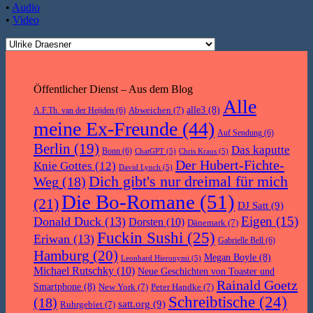
•
Audio
•
Video
Öffentlicher Dienst – Aus dem Blog
Alle
Abweichen
(7)
alle3
(8)
A.F.Th. van der Heijden
(6)
meine Ex-Freunde
(44)
Auf Sendung
(6)
Berlin
(19)
Das kaputte
Bonn
(6)
ChatGPT
(5)
Chris Kraus
(5)
Der Hubert-Fichte-
Knie Gottes
(12)
David Lynch
(5)
Dich gibt's nur dreimal für mich
Weg
(18)
Die Bo-Romane
(51)
(21)
DJ Satt
(9)
Eigen
(15)
Donald Duck
(13)
Dorsten
(10)
Dänemark
(7)
Fuckin Sushi
(25)
Eriwan
(13)
Gabrielle Bell
(6)
Hamburg
(20)
Megan Boyle
(8)
Leonhard Hieronymi
(5)
Michael Rutschky
(10)
Neue Geschichten von Toaster und
Rainald Goetz
Smartphone
(8)
New York
(7)
Peter Handke
(7)
Schreibtische
(24)
(18)
satt.org
(9)
Ruhrgebiet
(7)