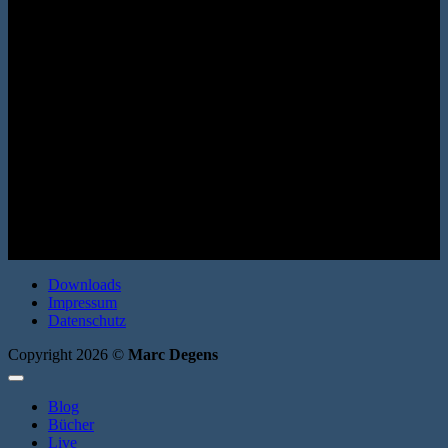
Roman. Erata 2008. Broschur. 200 Seiten. ISBN: 9783866600461
Downloads
Impressum
Datenschutz
Copyright 2026 ©
Marc Degens
Blog
Bücher
Live