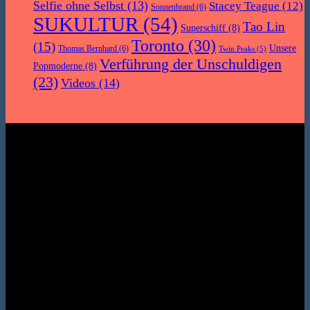
Selfie ohne Selbst
(13)
Stacey Teague
(12)
Sonnenbrand
(6)
SUKULTUR
(54)
Tao Lin
Superschiff
(8)
Toronto
(30)
(15)
Unsere
Thomas Bernhard
(6)
Twin Peaks
(5)
Verführung der Unschuldigen
Popmoderne
(8)
(23)
Videos
(14)