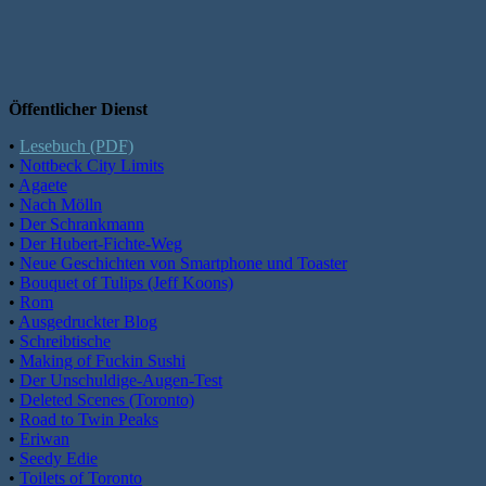
Öffentlicher Dienst
•
Lesebuch (PDF)
•
Nottbeck City Limits
•
Agaete
•
Nach Mölln
•
Der Schrankmann
•
Der Hubert-Fichte-Weg
•
Neue Geschichten von Smartphone und Toaster
•
Bouquet of Tulips (Jeff Koons)
•
Rom
•
Ausgedruckter Blog
•
Schreibtische
•
Making of Fuckin Sushi
•
Der Unschuldige-Augen-Test
•
Deleted Scenes (Toronto)
•
Road to Twin Peaks
•
Eriwan
•
Seedy Edie
•
Toilets of Toronto