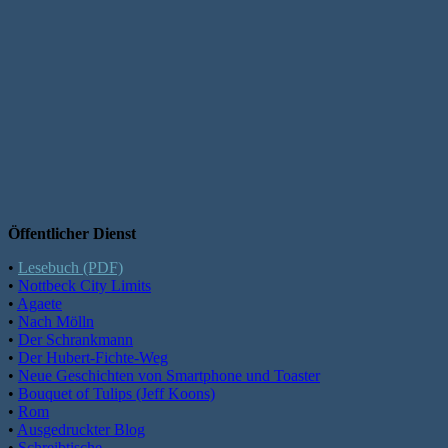
Öffentlicher Dienst
•
Lesebuch (PDF)
•
Nottbeck City Limits
•
Agaete
•
Nach Mölln
•
Der Schrankmann
•
Der Hubert-Fichte-Weg
•
Neue Geschichten von Smartphone und Toaster
•
Bouquet of Tulips (Jeff Koons)
•
Rom
•
Ausgedruckter Blog
•
Schreibtische