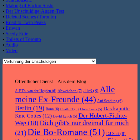
•
Making of Fuckin Sushi
•
Der Unschuldige-Augen-Test
•
Deleted Scenes (Toronto)
•
Road to Twin Peaks
•
Eriwan
•
Seedy Edie
•
Toilets of Toronto
•
Audio
•
Video
Öffentlicher Dienst – Aus dem Blog
Alle
Abweichen
(7)
alle3
(8)
A.F.Th. van der Heijden
(6)
meine Ex-Freunde
(44)
Auf Sendung
(6)
Berlin
(19)
Das kaputte
Bonn
(6)
ChatGPT
(5)
Chris Kraus
(5)
Der Hubert-Fichte-
Knie Gottes
(12)
David Lynch
(5)
Dich gibt's nur dreimal für mich
Weg
(18)
Die Bo-Romane
(51)
(21)
DJ Satt
(8)