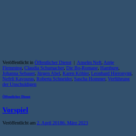
Veröffentlicht in
Öffentlicher Dienst
|
Anselm Neft
,
Antje
Flemming
,
Claudia Schumacher
,
Die Bo-Romane
,
Hamburg
,
Johanna Sebauer
,
Jürgen Abel
,
Karen Köhler
,
Leonhard Hieronymi
,
Nefeli Kavouras
,
Roberta Schneider
,
Sascha Hommer
,
Verführung
der Unschuldigen
Öffentlicher Dienst
Vorspiel
Veröffentlicht am
2. April 2018
6. März 2023