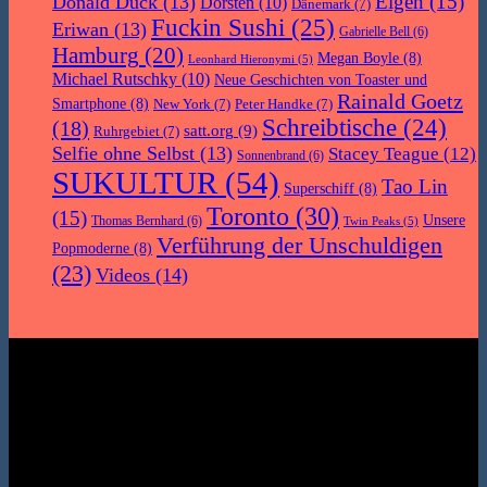
Eigen
(15)
Donald Duck
(13)
Dorsten
(10)
Dänemark
(7)
Fuckin Sushi
(25)
Eriwan
(13)
Gabrielle Bell
(6)
Hamburg
(20)
Megan Boyle
(8)
Leonhard Hieronymi
(5)
Michael Rutschky
(10)
Neue Geschichten von Toaster und
Rainald Goetz
Smartphone
(8)
New York
(7)
Peter Handke
(7)
Schreibtische
(24)
(18)
satt.org
(9)
Ruhrgebiet
(7)
Selfie ohne Selbst
(13)
Stacey Teague
(12)
Sonnenbrand
(6)
SUKULTUR
(54)
Tao Lin
Superschiff
(8)
Toronto
(30)
(15)
Unsere
Thomas Bernhard
(6)
Twin Peaks
(5)
Verführung der Unschuldigen
Popmoderne
(8)
(23)
Videos
(14)