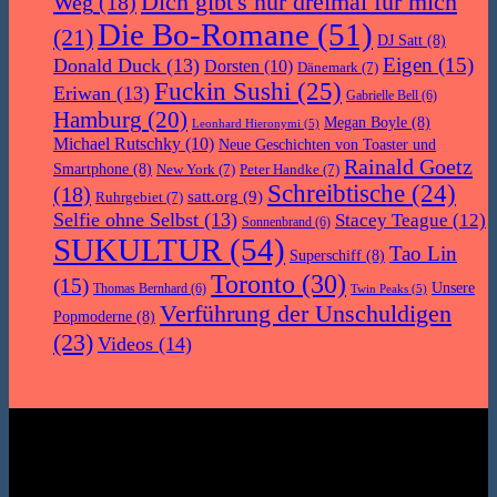
Dich gibt's nur dreimal für mich
Weg
(18)
Die Bo-Romane
(51)
(21)
DJ Satt
(8)
Eigen
(15)
Donald Duck
(13)
Dorsten
(10)
Dänemark
(7)
Fuckin Sushi
(25)
Eriwan
(13)
Gabrielle Bell
(6)
Hamburg
(20)
Megan Boyle
(8)
Leonhard Hieronymi
(5)
Michael Rutschky
(10)
Neue Geschichten von Toaster und
Rainald Goetz
Smartphone
(8)
New York
(7)
Peter Handke
(7)
Schreibtische
(24)
(18)
satt.org
(9)
Ruhrgebiet
(7)
Selfie ohne Selbst
(13)
Stacey Teague
(12)
Sonnenbrand
(6)
SUKULTUR
(54)
Tao Lin
Superschiff
(8)
Toronto
(30)
(15)
Unsere
Thomas Bernhard
(6)
Twin Peaks
(5)
Verführung der Unschuldigen
Popmoderne
(8)
(23)
Videos
(14)