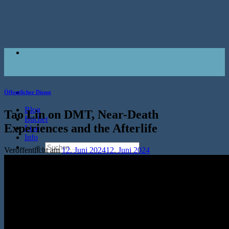
Zum
Inhalt
springen
Öffentlicher Dienst
Blog
Tao Lin on DMT, Near-Death
Bücher
Experiences and the Afterlife
Live
Info
Suche
Veröffentlicht am
12. Juni 2024
12. Juni 2024
nach: