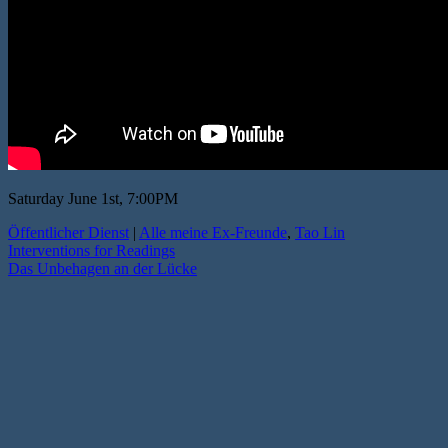
Saturday June 1st, 7:00PM
Öffentlicher Dienst
|
Alle meine Ex-Freunde
,
Tao Lin
Interventions for Readings
Das Unbehagen an der Lücke