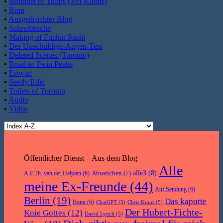
•
Bouquet of Tulips (Jeff Koons)
•
Rom
•
Ausgedruckter Blog
•
Schreibtische
•
Making of Fuckin Sushi
•
Der Unschuldige-Augen-Test
•
Deleted Scenes (Toronto)
•
Road to Twin Peaks
•
Eriwan
•
Seedy Edie
•
Toilets of Toronto
•
Audio
•
Video
Öffentlicher Dienst – Aus dem Blog
Alle
Abweichen
(7)
alle3
(8)
A.F.Th. van der Heijden
(6)
meine Ex-Freunde
(44)
Auf Sendung
(6)
Berlin
(19)
Das kaputte
Bonn
(6)
ChatGPT
(5)
Chris Kraus
(5)
Der Hubert-Fichte-
Knie Gottes
(12)
David Lynch
(5)