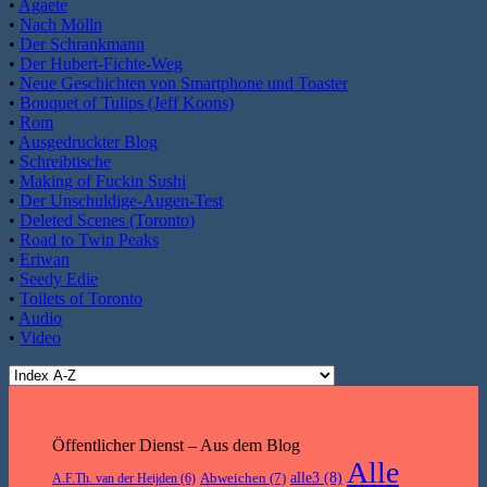
•
Agaete
•
Nach Mölln
•
Der Schrankmann
•
Der Hubert-Fichte-Weg
•
Neue Geschichten von Smartphone und Toaster
•
Bouquet of Tulips (Jeff Koons)
•
Rom
•
Ausgedruckter Blog
•
Schreibtische
•
Making of Fuckin Sushi
•
Der Unschuldige-Augen-Test
•
Deleted Scenes (Toronto)
•
Road to Twin Peaks
•
Eriwan
•
Seedy Edie
•
Toilets of Toronto
•
Audio
•
Video
Öffentlicher Dienst – Aus dem Blog
Alle
Abweichen
(7)
alle3
(8)
A.F.Th. van der Heijden
(6)