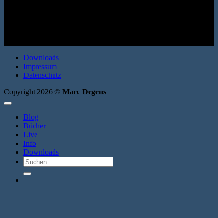
(Bo-Roman 3) Ventil Verlag 2025. Hardcover. 552 Seiten. ISBN:
978-3-95575-247-7
Downloads
Impressum
Datenschutz
Copyright 2026 ©
Marc Degens
Blog
Bücher
Live
Info
Downloads
Suche
nach: