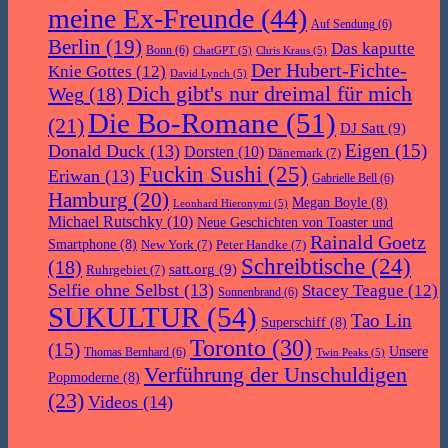
meine Ex-Freunde
(44)
Auf Sendung
(6)
Berlin
(19)
Das kaputte
Bonn
(6)
ChatGPT
(5)
Chris Kraus
(5)
Der Hubert-Fichte-
Knie Gottes
(12)
David Lynch
(5)
Dich gibt's nur dreimal für mich
Weg
(18)
Die Bo-Romane
(51)
(21)
DJ Satt
(9)
Eigen
(15)
Donald Duck
(13)
Dorsten
(10)
Dänemark
(7)
Fuckin Sushi
(25)
Eriwan
(13)
Gabrielle Bell
(6)
Hamburg
(20)
Megan Boyle
(8)
Leonhard Hieronymi
(5)
Michael Rutschky
(10)
Neue Geschichten von Toaster und
Rainald Goetz
Smartphone
(8)
New York
(7)
Peter Handke
(7)
Schreibtische
(24)
(18)
satt.org
(9)
Ruhrgebiet
(7)
Selfie ohne Selbst
(13)
Stacey Teague
(12)
Sonnenbrand
(6)
SUKULTUR
(54)
Tao Lin
Superschiff
(8)
Toronto
(30)
(15)
Unsere
Thomas Bernhard
(6)
Twin Peaks
(5)
Verführung der Unschuldigen
Popmoderne
(8)
(23)
Videos
(14)