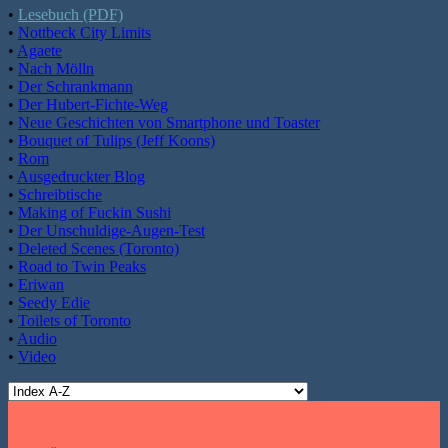
•
Lesebuch (PDF)
•
Nottbeck City Limits
•
Agaete
•
Nach Mölln
•
Der Schrankmann
•
Der Hubert-Fichte-Weg
•
Neue Geschichten von Smartphone und Toaster
•
Bouquet of Tulips (Jeff Koons)
•
Rom
•
Ausgedruckter Blog
•
Schreibtische
•
Making of Fuckin Sushi
•
Der Unschuldige-Augen-Test
•
Deleted Scenes (Toronto)
•
Road to Twin Peaks
•
Eriwan
•
Seedy Edie
•
Toilets of Toronto
•
Audio
•
Video