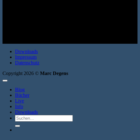
(Autobiografisches Projekt 1) Mit 124 Fotos des Autors. Verlag Ille
& Riemer 2018. Broschur, 276 Seiten. ISBN: 9783954200313
Downloads
Impressum
Datenschutz
Copyright 2026 ©
Marc Degens
Blog
Bücher
Live
Info
Downloads
Suche
nach: