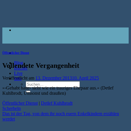
Zum
Inhalt
springen
Öffentlicher Dienst
Blog
Vollendete Vergangenheit
Bücher
Live
Veröffentlicht am
13. Dezember 2013
10. April 2025
Info
Suche
»›Gehabt hatte‹ sieht wie ein trauriges Ehepaar aus.« (Detlef
nach:
Kuhlbrodt, Umsonst und draußen)
Öffentlicher Dienst
|
Detlef Kuhlbrodt
Scherbeln
Das ist der Tag, von dem ihr noch euern Enkelkindern erzählen
werdet