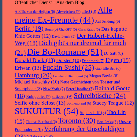
Öffentlicher Dienst – Aus dem Blog
Alle
Abweichen
(7)
alle3
(8)
A.F.Th. van der Heijden
(6)
meine Ex-Freunde
(44)
Auf Sendung
(6)
Berlin
(19)
Das kaputte
Bonn
(6)
ChatGPT
(5)
Chris Kraus
(5)
Der Hubert-Fichte-
Knie Gottes
(12)
David Lynch
(5)
Dich gibt's nur dreimal für mich
Weg
(18)
Die Bo-Romane
(51)
(21)
DJ Satt
(8)
Eigen
(15)
Donald Duck
(13)
Dorsten
(10)
Dänemark
(7)
Fuckin Sushi
(25)
Eriwan
(13)
Gabrielle Bell
(6)
Hamburg
(20)
Megan Boyle
(8)
Leonhard Hieronymi
(5)
Michael Rutschky
(10)
Neue Geschichten von Toaster und
Rainald Goetz
Smartphone
(8)
New York
(7)
Peter Handke
(7)
Schreibtische
(24)
(18)
satt.org
(9)
Ruhrgebiet
(7)
Selfie ohne Selbst
(13)
Stacey Teague
(12)
Sonnenbrand
(6)
SUKULTUR
(54)
Tao Lin
Superschiff
(8)
Toronto
(30)
(15)
Unsere
Thomas Bernhard
(6)
Twin Peaks
(5)
Verführung der Unschuldigen
Popmoderne
(8)
(23)
Videos
(14)