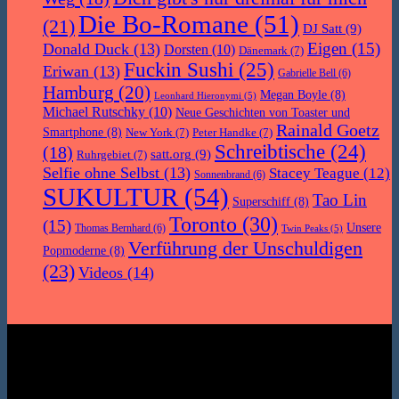
Die Bo-Romane
(51)
(21)
DJ Satt
(9)
Eigen
(15)
Donald Duck
(13)
Dorsten
(10)
Dänemark
(7)
Fuckin Sushi
(25)
Eriwan
(13)
Gabrielle Bell
(6)
Hamburg
(20)
Megan Boyle
(8)
Leonhard Hieronymi
(5)
Michael Rutschky
(10)
Neue Geschichten von Toaster und
Rainald Goetz
Smartphone
(8)
New York
(7)
Peter Handke
(7)
Schreibtische
(24)
(18)
satt.org
(9)
Ruhrgebiet
(7)
Selfie ohne Selbst
(13)
Stacey Teague
(12)
Sonnenbrand
(6)
SUKULTUR
(54)
Tao Lin
Superschiff
(8)
Toronto
(30)
(15)
Unsere
Thomas Bernhard
(6)
Twin Peaks
(5)
Verführung der Unschuldigen
Popmoderne
(8)
(23)
Videos
(14)