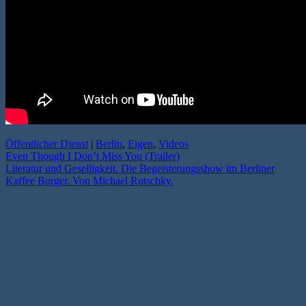
Öffentlicher Dienst
|
Berlin
,
Eigen
,
Videos
Even Though I Don’t Miss You (Trailer)
Literatur und Geselligkeit. Die Begeisterungsshow im Berliner
Kaffee Burger. Von Michael Rutschky.