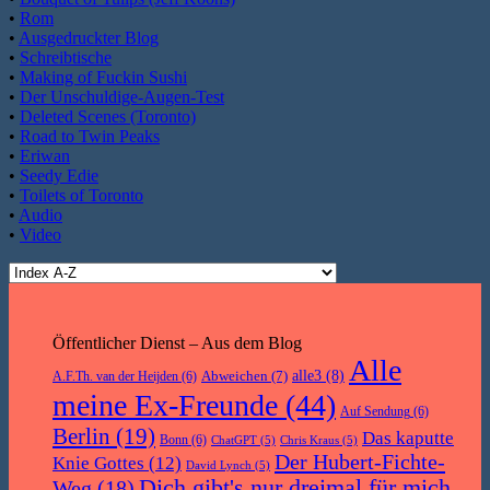
•
Rom
•
Ausgedruckter Blog
•
Schreibtische
•
Making of Fuckin Sushi
•
Der Unschuldige-Augen-Test
•
Deleted Scenes (Toronto)
•
Road to Twin Peaks
•
Eriwan
•
Seedy Edie
•
Toilets of Toronto
•
Audio
•
Video
Öffentlicher Dienst – Aus dem Blog
Alle
Abweichen
(7)
alle3
(8)
A.F.Th. van der Heijden
(6)
meine Ex-Freunde
(44)
Auf Sendung
(6)
Berlin
(19)
Das kaputte
Bonn
(6)
ChatGPT
(5)
Chris Kraus
(5)
Der Hubert-Fichte-
Knie Gottes
(12)
David Lynch
(5)
Dich gibt's nur dreimal für mich
Weg
(18)