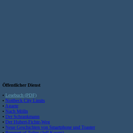
Öffentlicher Dienst
•
Lesebuch (PDF)
•
Nottbeck City Limits
•
Agaete
•
Nach Mölln
•
Der Schrankmann
•
Der Hubert-Fichte-Weg
•
Neue Geschichten von Smartphone und Toaster
•
Bouquet of Tulips (Jeff Koons)