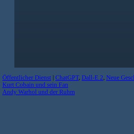
Öffentlicher Dienst
|
ChatGPT
,
Dall-E 2
,
Neue Gesc
Kurt Cobain und sein Fan
Andy Warhol und der Ruhm