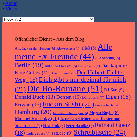
•
Audio
•
Video
Öffentlicher Dienst – Aus dem Blog
Alle
Abweichen
(7)
alle3
(8)
A.F.Th. van der Heijden
(6)
meine Ex-Freunde
(44)
Auf Sendung
(6)
Berlin
(19)
Das kaputte
Bonn
(6)
ChatGPT
(5)
Chris Kraus
(5)
Der Hubert-Fichte-
Knie Gottes
(12)
David Lynch
(5)
Dich gibt's nur dreimal für mich
Weg
(18)
Die Bo-Romane
(51)
(21)
DJ Satt
(9)
Eigen
(15)
Donald Duck
(13)
Dorsten
(10)
Dänemark
(7)
Fuckin Sushi
(25)
Eriwan
(13)
Gabrielle Bell
(6)
Hamburg
(20)
Megan Boyle
(8)
Leonhard Hieronymi
(5)
Michael Rutschky
(10)
Neue Geschichten von Toaster und
Rainald Goetz
Smartphone
(8)
New York
(7)
Peter Handke
(7)
Schreibtische
(24)
(18)
satt.org
(9)
Ruhrgebiet
(7)