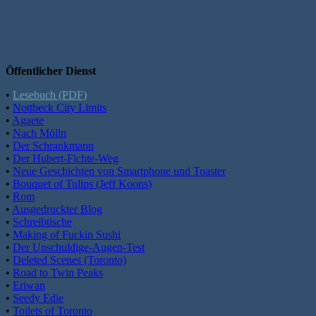
Öffentlicher Dienst
•
Lesebuch (PDF)
•
Nottbeck City Limits
•
Agaete
•
Nach Mölln
•
Der Schrankmann
•
Der Hubert-Fichte-Weg
•
Neue Geschichten von Smartphone und Toaster
•
Bouquet of Tulips (Jeff Koons)
•
Rom
•
Ausgedruckter Blog
•
Schreibtische
•
Making of Fuckin Sushi
•
Der Unschuldige-Augen-Test
•
Deleted Scenes (Toronto)
•
Road to Twin Peaks
•
Eriwan
•
Seedy Edie
•
Toilets of Toronto