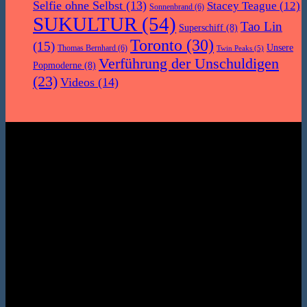
Selfie ohne Selbst
(13)
Stacey Teague
(12)
Sonnenbrand
(6)
SUKULTUR
(54)
Tao Lin
Superschiff
(8)
Toronto
(30)
(15)
Unsere
Thomas Bernhard
(6)
Twin Peaks
(5)
Verführung der Unschuldigen
Popmoderne
(8)
(23)
Videos
(14)