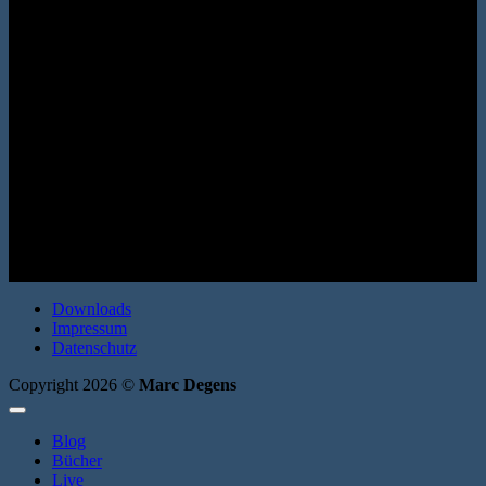
Roman. Erata 2008. Broschur. 200 Seiten. ISBN: 9783866600461
Downloads
Impressum
Datenschutz
Copyright 2026 ©
Marc Degens
Blog
Bücher
Live