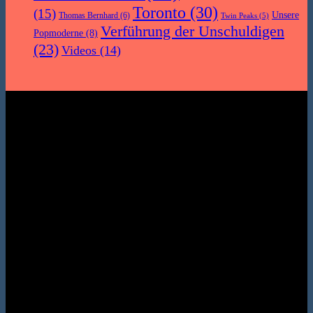
Toronto
(30)
(15)
Unsere
Thomas Bernhard
(6)
Twin Peaks
(5)
Verführung der Unschuldigen
Popmoderne
(8)
(23)
Videos
(14)