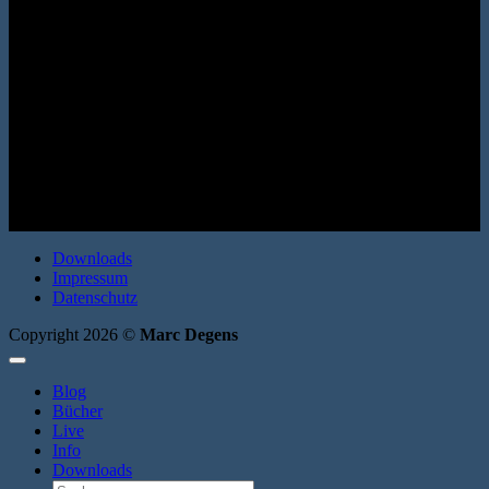
(Bo-Roman 2) Dumont Buchverlag 2015. Hardcover. 320 Seiten.
ISBN: 9783832197476
Downloads
Impressum
Datenschutz
Copyright 2026 ©
Marc Degens
Blog
Bücher
Live
Info
Downloads
Suche