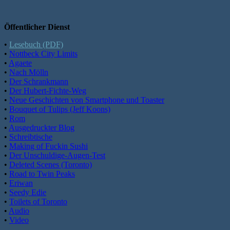
Öffentlicher Dienst
•
Lesebuch (PDF)
•
Nottbeck City Limits
•
Agaete
•
Nach Mölln
•
Der Schrankmann
•
Der Hubert-Fichte-Weg
•
Neue Geschichten von Smartphone und Toaster
•
Bouquet of Tulips (Jeff Koons)
•
Rom
•
Ausgedruckter Blog
•
Schreibtische
•
Making of Fuckin Sushi
•
Der Unschuldige-Augen-Test
•
Deleted Scenes (Toronto)
•
Road to Twin Peaks
•
Eriwan
•
Seedy Edie
•
Toilets of Toronto
•
Audio
•
Video