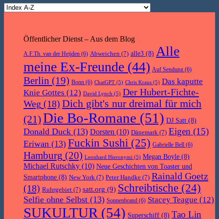
Öffentlicher Dienst – Aus dem Blog
Alle
Abweichen
(7)
alle3
(8)
A.F.Th. van der Heijden
(6)
meine Ex-Freunde
(44)
Auf Sendung
(6)
Berlin
(19)
Das kaputte
Bonn
(6)
ChatGPT
(5)
Chris Kraus
(5)
Der Hubert-Fichte-
Knie Gottes
(12)
David Lynch
(5)
Dich gibt's nur dreimal für mich
Weg
(18)
Die Bo-Romane
(51)
(21)
DJ Satt
(8)
Eigen
(15)
Donald Duck
(13)
Dorsten
(10)
Dänemark
(7)
Fuckin Sushi
(25)
Eriwan
(13)
Gabrielle Bell
(6)
Hamburg
(20)
Megan Boyle
(8)
Leonhard Hieronymi
(5)
Michael Rutschky
(10)
Neue Geschichten von Toaster und
Rainald Goetz
Smartphone
(8)
New York
(7)
Peter Handke
(7)
Schreibtische
(24)
(18)
satt.org
(9)
Ruhrgebiet
(7)
Selfie ohne Selbst
(13)
Stacey Teague
(12)
Sonnenbrand
(6)
SUKULTUR
(54)
Tao Lin
Superschiff
(8)