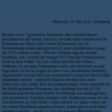
Mittwoch, 19. Mai 2021, Schönberg
Bis kurz nach 7 geschlafen. Alpträume, aber trotzdem besser
geschlafen als am Vortag. Um kurz vor halb zehn verlassen wir die
Wohnung und fahren zum Corona-Testzentrum, das im
Ferienzentrum Holm untergebracht ist, einer scheußlichen Anlage,
die 1972 eröffnet wurde. »Wie ein Flakturm ragt das Holmer
Hochhaus auf«, schrieb der Spiegel 1972 über das Ferienzentrum
Holm in dem Artikel »In zehn Jahren sind das hier Slums«.
Während ich auf mein Testergebnis warte, ruft mich Peter an und
fragt mich, ob ich im August an einer vom Literaturhaus Hamburg
organisierten und mit 500 Euro honorierten Lesung auf einem Schiff
teilnehmen möchte – natürlich! Danach mit dem Auto nach
Hohwacht, kurz vorher Halt am Klabautermann, einem malerisch an
der Bucht gelegenen Restaurant, das allerdings erst um 12 Uhr
aufmacht und bereits eine Stunde vor Öffnung von aufdringlichen
und distanzlosen Touristen umlagert wird. Stattdessen essen wir ein
Fischbrötchen an einer Bude. Leider müssen wir lange warten, bis
wir unsere Bestellung aufgeben können, zudem gibt es noch keine
warmen Gerichte – erst ab 12 Uhr. Ich esse ein Matjesbrötchen,