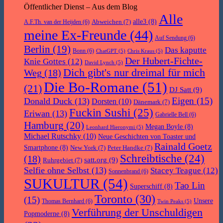
Öffentlicher Dienst – Aus dem Blog
Alle
Abweichen
(7)
alle3
(8)
A.F.Th. van der Heijden
(6)
meine Ex-Freunde
(44)
Auf Sendung
(6)
Berlin
(19)
Das kaputte
Bonn
(6)
ChatGPT
(5)
Chris Kraus
(5)
Der Hubert-Fichte-
Knie Gottes
(12)
David Lynch
(5)
Dich gibt's nur dreimal für mich
Weg
(18)
Die Bo-Romane
(51)
(21)
DJ Satt
(9)
Eigen
(15)
Donald Duck
(13)
Dorsten
(10)
Dänemark
(7)
Fuckin Sushi
(25)
Eriwan
(13)
Gabrielle Bell
(6)
Hamburg
(20)
Megan Boyle
(8)
Leonhard Hieronymi
(5)
Michael Rutschky
(10)
Neue Geschichten von Toaster und
Rainald Goetz
Smartphone
(8)
New York
(7)
Peter Handke
(7)
Schreibtische
(24)
(18)
satt.org
(9)
Ruhrgebiet
(7)
Selfie ohne Selbst
(13)
Stacey Teague
(12)
Sonnenbrand
(6)
SUKULTUR
(54)
Tao Lin
Superschiff
(8)
Toronto
(30)
(15)
Unsere
Thomas Bernhard
(6)
Twin Peaks
(5)
Verführung der Unschuldigen
Popmoderne
(8)