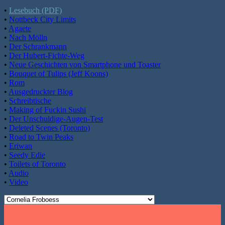
•
Lesebuch (PDF)
•
Nottbeck City Limits
•
Agaete
•
Nach Mölln
•
Der Schrankmann
•
Der Hubert-Fichte-Weg
•
Neue Geschichten von Smartphone und Toaster
•
Bouquet of Tulips (Jeff Koons)
•
Rom
•
Ausgedruckter Blog
•
Schreibtische
•
Making of Fuckin Sushi
•
Der Unschuldige-Augen-Test
•
Deleted Scenes (Toronto)
•
Road to Twin Peaks
•
Eriwan
•
Seedy Edie
•
Toilets of Toronto
•
Audio
•
Video