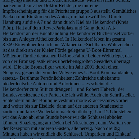
packen und kurz bei Doktor Rehder, die mir eine
Impfbescheinigung für die Prioritätengruppe 3 ausstellt. Gemütliches
Packen und Einräumen des Autos, um halb zwölf los. Durch
Hamburg auf die A7 und dann durch Kiel bis Heikendorf (Kreis
Plön). Halt auf dem Rewe-Parkplatz und Gang durch Alt-
Heikendorf an der Buchhandlung Heikendorfer Bücherinsel vorbei
bis zum Anleger Altheikendorf. In Heikendorf leben insgesamt
8.369 Einwohner lese ich auf Wikipedia: »Sichtbares Wahrzeichen
ist das direkt an der Kieler Förde gelegene U-Boot-Ehrenmal
Möltenort für die deutschen U-Boot-Fahrer beider Weltkriege, das
von der Bronzeplastik eines überlebensgroßen Seeadlers überragt
wird. Die alte Bronzefigur wurde im Jahr 2001 durch einen
Neuguss, gespendet von der Witwe eines U-Boot-Kommandanten,
ersetzt.« Berühmte Persönlichkeiten: Zahlreiche unbekannte
niederdeutsche Autoren und Autorinnen – es scheint die
Heikendorfer zum Stift zu drängen! – und Robert Habeck, der
Bundesvorsitzende der Partei, die ich wähle. Auch ein Schriftsteller.
Schlendern an der Boutique vestitum mode & accessoires vorbei
und weiter bis zur Eisdiele, dann auf der anderen Straßenseite
zurück und kurze Weiterfahrt nach Schönberg. Um 15 Uhr stellen
wir das Auto ab, eine Stunde bevor wir die Schlüssel abholen
können. Spaziergang am Deich bei Nieselregen, dann Warten vor
der Rezeption mit anderen Gästen, alle nervig. Nach dreißig
Minuten haben wir endlich die Schlüssel. Umparken und Einkauf