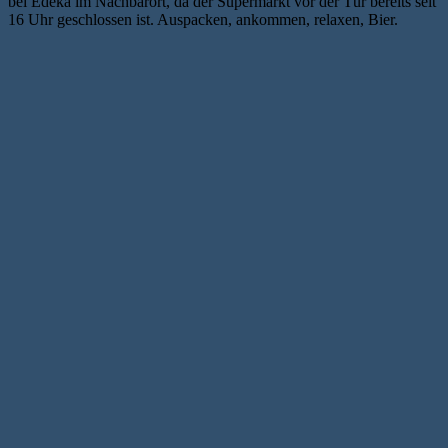
bei Edeka im Nachbarort, da der Supermarkt vor der Tür bereits seit
16 Uhr geschlossen ist. Auspacken, ankommen, relaxen, Bier.