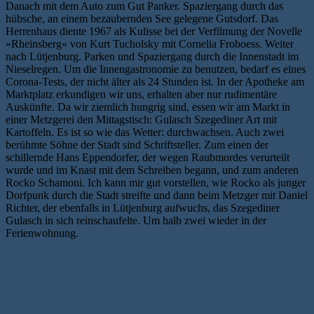
Danach mit dem Auto zum Gut Panker. Spaziergang durch das
hübsche, an einem bezaubernden See gelegene Gutsdorf. Das
Herrenhaus diente 1967 als Kulisse bei der Verfilmung der Novelle
»Rheinsberg« von Kurt Tucholsky mit Cornelia Froboess. Weiter
nach Lütjenburg. Parken und Spaziergang durch die Innenstadt im
Nieselregen. Um die Innengastronomie zu benutzen, bedarf es eines
Corona-Tests, der nicht älter als 24 Stunden ist. In der Apotheke am
Marktplatz erkundigen wir uns, erhalten aber nur rudimentäre
Auskünfte. Da wir ziemlich hungrig sind, essen wir am Markt in
einer Metzgerei den Mittagstisch: Gulasch Szegediner Art mit
Kartoffeln. Es ist so wie das Wetter: durchwachsen. Auch zwei
berühmte Söhne der Stadt sind Schriftsteller. Zum einen der
schillernde Hans Eppendorfer, der wegen Raubmordes verurteilt
wurde und im Knast mit dem Schreiben begann, und zum anderen
Rocko Schamoni. Ich kann mir gut vorstellen, wie Rocko als junger
Dorfpunk durch die Stadt streifte und dann beim Metzger mit Daniel
Richter, der ebenfalls in Lütjenburg aufwuchs, das Szegediner
Gulasch in sich reinschaufelte. Um halb zwei wieder in der
Ferienwohnung.