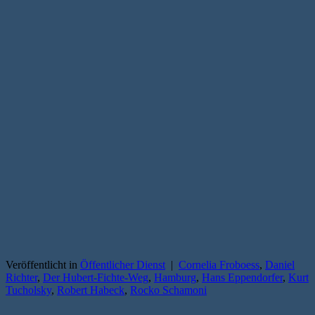
Veröffentlicht in
Öffentlicher Dienst
|
Cornelia Froboess
,
Daniel
Richter
,
Der Hubert-Fichte-Weg
,
Hamburg
,
Hans Eppendorfer
,
Kurt
Tucholsky
,
Robert Habeck
,
Rocko Schamoni