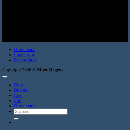
(Autobiografisches Projekt 2) Mairisch Verlag 2020. Broschur, 144
Seiten. ISBN: 9783938539590
Downloads
Impressum
Datenschutz
Copyright 2026 ©
Marc Degens
Blog
Bücher
Live
Info
Downloads
Suche
nach: