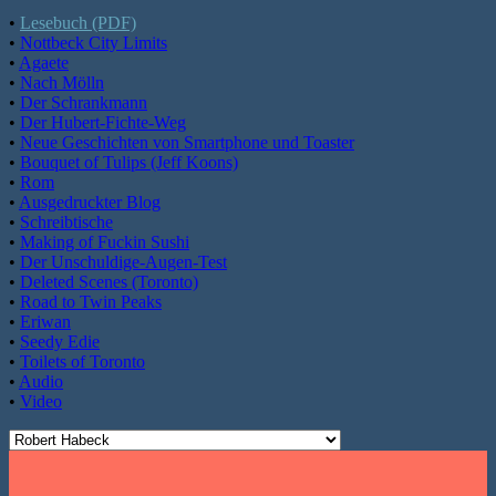
•
Lesebuch (PDF)
•
Nottbeck City Limits
•
Agaete
•
Nach Mölln
•
Der Schrankmann
•
Der Hubert-Fichte-Weg
•
Neue Geschichten von Smartphone und Toaster
•
Bouquet of Tulips (Jeff Koons)
•
Rom
•
Ausgedruckter Blog
•
Schreibtische
•
Making of Fuckin Sushi
•
Der Unschuldige-Augen-Test
•
Deleted Scenes (Toronto)
•
Road to Twin Peaks
•
Eriwan
•
Seedy Edie
•
Toilets of Toronto
•
Audio
•
Video