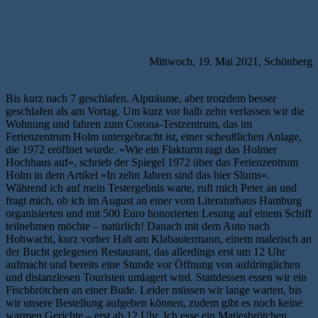
Mittwoch, 19. Mai 2021, Schönberg
Bis kurz nach 7 geschlafen. Alpträume, aber trotzdem besser
geschlafen als am Vortag. Um kurz vor halb zehn verlassen wir die
Wohnung und fahren zum Corona-Testzentrum, das im
Ferienzentrum Holm untergebracht ist, einer scheußlichen Anlage,
die 1972 eröffnet wurde. »Wie ein Flakturm ragt das Holmer
Hochhaus auf«, schrieb der Spiegel 1972 über das Ferienzentrum
Holm in dem Artikel »In zehn Jahren sind das hier Slums«.
Während ich auf mein Testergebnis warte, ruft mich Peter an und
fragt mich, ob ich im August an einer vom Literaturhaus Hamburg
organisierten und mit 500 Euro honorierten Lesung auf einem Schiff
teilnehmen möchte – natürlich! Danach mit dem Auto nach
Hohwacht, kurz vorher Halt am Klabautermann, einem malerisch an
der Bucht gelegenen Restaurant, das allerdings erst um 12 Uhr
aufmacht und bereits eine Stunde vor Öffnung von aufdringlichen
und distanzlosen Touristen umlagert wird. Stattdessen essen wir ein
Fischbrötchen an einer Bude. Leider müssen wir lange warten, bis
wir unsere Bestellung aufgeben können, zudem gibt es noch keine
warmen Gerichte – erst ab 12 Uhr. Ich esse ein Matjesbrötchen,