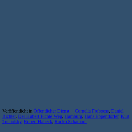
Veröffentlicht in
Öffentlicher Dienst
|
Cornelia Froboess
,
Daniel
Richter
,
Der Hubert-Fichte-Weg
,
Hamburg
,
Hans Eppendorfer
,
Kurt
Tucholsky
,
Robert Habeck
,
Rocko Schamoni