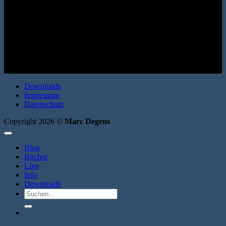
Roman. Alkyon 1997. Broschur. 288 Seiten. ISBN: 3926541849
Downloads
Impressum
Datenschutz
Copyright 2026 ©
Marc Degens
Blog
Bücher
Live
Info
Downloads
Suche
nach: