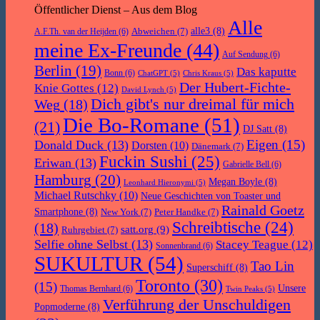
Öffentlicher Dienst – Aus dem Blog
Alle
Abweichen
(7)
alle3
(8)
A.F.Th. van der Heijden
(6)
meine Ex-Freunde
(44)
Auf Sendung
(6)
Berlin
(19)
Das kaputte
Bonn
(6)
ChatGPT
(5)
Chris Kraus
(5)
Der Hubert-Fichte-
Knie Gottes
(12)
David Lynch
(5)
Dich gibt's nur dreimal für mich
Weg
(18)
Die Bo-Romane
(51)
(21)
DJ Satt
(8)
Eigen
(15)
Donald Duck
(13)
Dorsten
(10)
Dänemark
(7)
Fuckin Sushi
(25)
Eriwan
(13)
Gabrielle Bell
(6)
Hamburg
(20)
Megan Boyle
(8)
Leonhard Hieronymi
(5)
Michael Rutschky
(10)
Neue Geschichten von Toaster und
Rainald Goetz
Smartphone
(8)
New York
(7)
Peter Handke
(7)
Schreibtische
(24)
(18)
satt.org
(9)
Ruhrgebiet
(7)
Selfie ohne Selbst
(13)
Stacey Teague
(12)
Sonnenbrand
(6)
SUKULTUR
(54)
Tao Lin
Superschiff
(8)
Toronto
(30)
(15)
Unsere
Thomas Bernhard
(6)
Twin Peaks
(5)
Verführung der Unschuldigen
Popmoderne
(8)