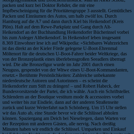
packen und kurz bei Doktor Rehder, die mir eine
Impfbescheinigung für die Prioritätengruppe 3 ausstellt. Gemütliches
Packen und Einräumen des Autos, um halb zwölf los. Durch
Hamburg auf die A7 und dann durch Kiel bis Heikendorf (Kreis
Plön). Halt auf dem Rewe-Parkplatz und Gang durch Alt-
Heikendorf an der Buchhandlung Heikendorfer Bücherinsel vorbei
bis zum Anleger Altheikendorf. In Heikendorf leben insgesamt
8.369 Einwohner lese ich auf Wikipedia: »Sichtbares Wahrzeichen
ist das direkt an der Kieler Förde gelegene U-Boot-Ehrenmal
Möltenort für die deutschen U-Boot-Fahrer beider Weltkriege, das
von der Bronzeplastik eines überlebensgroßen Seeadlers überragt
wird. Die alte Bronzefigur wurde im Jahr 2001 durch einen
Neuguss, gespendet von der Witwe eines U-Boot-Kommandanten,
ersetzt.« Berühmte Persönlichkeiten: Zahlreiche unbekannte
niederdeutsche Autoren und Autorinnen – es scheint die
Heikendorfer zum Stift zu drängen! – und Robert Habeck, der
Bundesvorsitzende der Partei, die ich wähle. Auch ein Schriftsteller.
Schlendern an der Boutique vestitum mode & accessoires vorbei
und weiter bis zur Eisdiele, dann auf der anderen Straßenseite
zurück und kurze Weiterfahrt nach Schönberg. Um 15 Uhr stellen
wir das Auto ab, eine Stunde bevor wir die Schlüssel abholen
können. Spaziergang am Deich bei Nieselregen, dann Warten vor
der Rezeption mit anderen Gästen, alle nervig. Nach dreißig
Minuten haben wir endlich die Schlüssel. Umparken und Einkauf