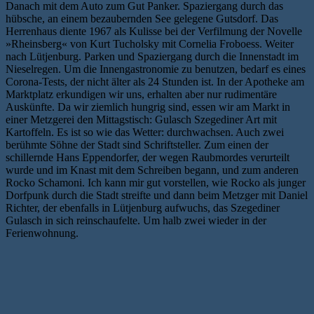
Danach mit dem Auto zum Gut Panker. Spaziergang durch das
hübsche, an einem bezaubernden See gelegene Gutsdorf. Das
Herrenhaus diente 1967 als Kulisse bei der Verfilmung der Novelle
»Rheinsberg« von Kurt Tucholsky mit Cornelia Froboess. Weiter
nach Lütjenburg. Parken und Spaziergang durch die Innenstadt im
Nieselregen. Um die Innengastronomie zu benutzen, bedarf es eines
Corona-Tests, der nicht älter als 24 Stunden ist. In der Apotheke am
Marktplatz erkundigen wir uns, erhalten aber nur rudimentäre
Auskünfte. Da wir ziemlich hungrig sind, essen wir am Markt in
einer Metzgerei den Mittagstisch: Gulasch Szegediner Art mit
Kartoffeln. Es ist so wie das Wetter: durchwachsen. Auch zwei
berühmte Söhne der Stadt sind Schriftsteller. Zum einen der
schillernde Hans Eppendorfer, der wegen Raubmordes verurteilt
wurde und im Knast mit dem Schreiben begann, und zum anderen
Rocko Schamoni. Ich kann mir gut vorstellen, wie Rocko als junger
Dorfpunk durch die Stadt streifte und dann beim Metzger mit Daniel
Richter, der ebenfalls in Lütjenburg aufwuchs, das Szegediner
Gulasch in sich reinschaufelte. Um halb zwei wieder in der
Ferienwohnung.