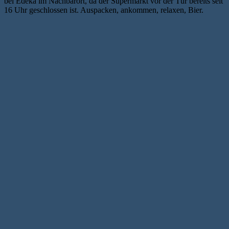
bei Edeka im Nachbarort, da der Supermarkt vor der Tür bereits seit
16 Uhr geschlossen ist. Auspacken, ankommen, relaxen, Bier.