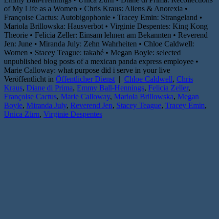
of My Life as a Women • Chris Kraus: Aliens & Anorexia •
Françoise Cactus: Autobigophonie • Tracey Emin: Strangeland •
Mariola Brillowska: Hausverbot • Virginie Despentes: King Kong
Theorie • Felicia Zeller: Einsam lehnen am Bekannten • Reverend
Jen: June • Miranda July: Zehn Wahrheiten • Chloe Caldwell:
Women • Stacey Teague: takahé • Megan Boyle: selected
unpublished blog posts of a mexican panda express employee •
Marie Calloway: what purpose did i serve in your live
Veröffentlicht in
Öffentlicher Dienst
|
Chloe Caldwell
,
Chris
Kraus
,
Diane di Prima
,
Emmy Ball-Hennings
,
Felicia Zeller
,
Françoise Cactus
,
Marie Calloway
,
Mariola Brillowska
,
Megan
Boyle
,
Miranda July
,
Reverend Jen
,
Stacey Teague
,
Tracey Emin
,
Unica Zürn
,
Virginie Despentes