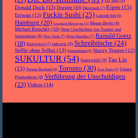
DJ Satt
(9)
Eigen
(15)
Donald Duck
(13)
Dorsten
(10)
Dänemark
(7)
Fuckin Sushi
(25)
Eriwan
(13)
Gabrielle Bell
(6)
Hamburg
(20)
Megan Boyle
(8)
Leonhard Hieronymi
(5)
Michael Rutschky
(10)
Neue Geschichten von Toaster und
Rainald Goetz
Smartphone
(8)
New York
(7)
Peter Handke
(7)
Schreibtische
(24)
(18)
satt.org
(9)
Ruhrgebiet
(7)
Selfie ohne Selbst
(13)
Stacey Teague
(12)
Sonnenbrand
(6)
SUKULTUR
(54)
Tao Lin
Superschiff
(8)
Toronto
(30)
(15)
Unsere
Thomas Bernhard
(6)
Twin Peaks
(5)
Verführung der Unschuldigen
Popmoderne
(8)
(23)
Videos
(14)