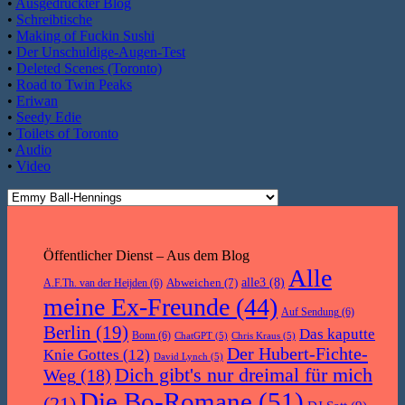
•
Ausgedruckter Blog
•
Schreibtische
•
Making of Fuckin Sushi
•
Der Unschuldige-Augen-Test
•
Deleted Scenes (Toronto)
•
Road to Twin Peaks
•
Eriwan
•
Seedy Edie
•
Toilets of Toronto
•
Audio
•
Video
Öffentlicher Dienst – Aus dem Blog
Alle
Abweichen
(7)
alle3
(8)
A.F.Th. van der Heijden
(6)
meine Ex-Freunde
(44)
Auf Sendung
(6)
Berlin
(19)
Das kaputte
Bonn
(6)
ChatGPT
(5)
Chris Kraus
(5)
Der Hubert-Fichte-
Knie Gottes
(12)
David Lynch
(5)
Dich gibt's nur dreimal für mich
Weg
(18)
Die Bo-Romane
(51)
(21)