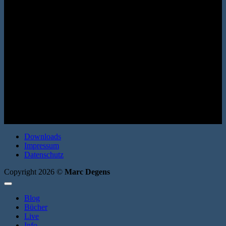
(Bo-Roman 2) Dumont Buchverlag 2015. Hardcover. 320 Seiten.
ISBN: 9783832197476
Downloads
Impressum
Datenschutz
Copyright 2026 ©
Marc Degens
Blog
Bücher
Live
Info