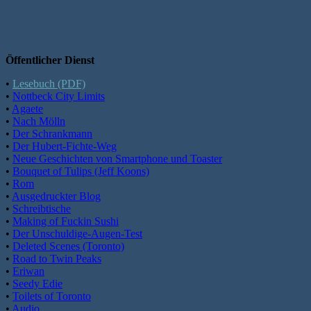
Öffentlicher Dienst
•
Lesebuch (PDF)
•
Nottbeck City Limits
•
Agaete
•
Nach Mölln
•
Der Schrankmann
•
Der Hubert-Fichte-Weg
•
Neue Geschichten von Smartphone und Toaster
•
Bouquet of Tulips (Jeff Koons)
•
Rom
•
Ausgedruckter Blog
•
Schreibtische
•
Making of Fuckin Sushi
•
Der Unschuldige-Augen-Test
•
Deleted Scenes (Toronto)
•
Road to Twin Peaks
•
Eriwan
•
Seedy Edie
•
Toilets of Toronto
•
Audio