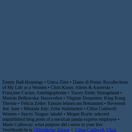
Emmy Ball-Hennings • Unica Zürn • Diane di Prima: Recollections
of My Life as a Women • Chris Kraus: Aliens & Anorexia •
Françoise Cactus: Autobigophonie • Tracey Emin: Strangeland •
Mariola Brillowska: Hausverbot • Virginie Despentes: King Kong
Theorie • Felicia Zeller: Einsam lehnen am Bekannten • Reverend
Jen: June • Miranda July: Zehn Wahrheiten • Chloe Caldwell:
Women • Stacey Teague: takahé • Megan Boyle: selected
unpublished blog posts of a mexican panda express employee •
Marie Calloway: what purpose did i serve in your live
Veröffentlicht in
Öffentlicher Dienst
|
Chloe Caldwell
,
Chris