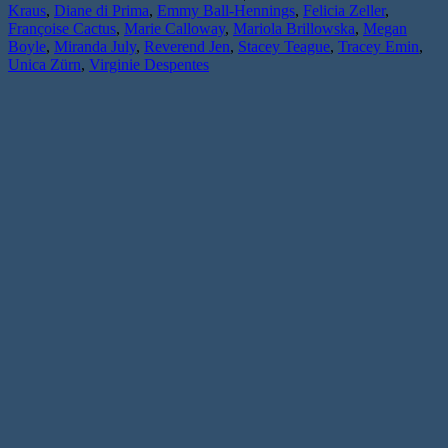
Kraus
,
Diane di Prima
,
Emmy Ball-Hennings
,
Felicia Zeller
,
Françoise Cactus
,
Marie Calloway
,
Mariola Brillowska
,
Megan
Boyle
,
Miranda July
,
Reverend Jen
,
Stacey Teague
,
Tracey Emin
,
Unica Zürn
,
Virginie Despentes