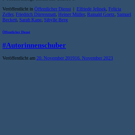
Veröffentlicht in
Öffentlicher Dienst
|
Elfriede Jelinek
,
Felicia
Zeller
,
Friedrich Dürrenmatt
,
Heiner Müller
,
Rainald Goetz
,
Samuel
Beckett
,
Sarah Kane
,
Sibylle Berg
Öffentlicher Dienst
#Autorinnenschuber
Veröffentlicht am
20. November 2019
16. November 2023