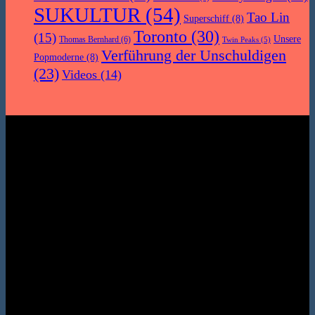
SUKULTUR
(54)
Tao Lin
Superschiff
(8)
Toronto
(30)
(15)
Unsere
Thomas Bernhard
(6)
Twin Peaks
(5)
Verführung der Unschuldigen
Popmoderne
(8)
(23)
Videos
(14)