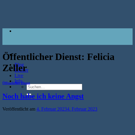
Zum
Inhalt
springen
Öffentlicher Dienst:
Felicia
Blog
Zeller
Bücher
Live
Info
Öffentlicher Dienst
Suche
nach:
Noch habe ich keine Angst
Veröffentlicht am
4. Februar 2023
4. Februar 2023