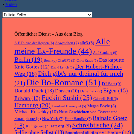
•
Video
Öffentlicher Dienst – Aus dem Blog
Alle
Abweichen
(7)
alle3
(8)
A.F.Th. van der Heijden
(6)
meine Ex-Freunde
(44)
Auf Sendung
(6)
Berlin
(19)
Das kaputte
Bonn
(6)
ChatGPT
(5)
Chris Kraus
(5)
Der Hubert-Fichte-
Knie Gottes
(12)
David Lynch
(5)
Dich gibt's nur dreimal für mich
Weg
(18)
Die Bo-Romane
(51)
(21)
DJ Satt
(9)
Eigen
(15)
Donald Duck
(13)
Dorsten
(10)
Dänemark
(7)
Fuckin Sushi
(25)
Eriwan
(13)
Gabrielle Bell
(6)
Hamburg
(20)
Megan Boyle
(8)
Leonhard Hieronymi
(5)
Michael Rutschky
(10)
Neue Geschichten von Toaster und
Rainald Goetz
Smartphone
(8)
New York
(7)
Peter Handke
(7)
Schreibtische
(24)
(18)
satt.org
(9)
Ruhrgebiet
(7)
Selfie ohne Selbst
(13)
Stacey Teague
(12)
Sonnenbrand
(6)