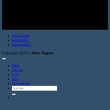
Roman. Erata 2008. Broschur. 200 Seiten. ISBN: 9783866600461
Downloads
Impressum
Datenschutz
Copyright 2026 ©
Marc Degens
Blog
Bücher
Live
Info
Downloads
Suche
nach: