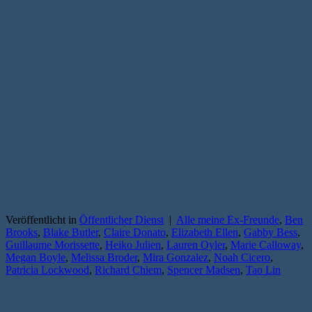
Veröffentlicht in
Öffentlicher Dienst
|
Alle meine Ex-Freunde
,
Ben
Brooks
,
Blake Butler
,
Claire Donato
,
Elizabeth Ellen
,
Gabby Bess
,
Guillaume Morissette
,
Heiko Julien
,
Lauren Oyler
,
Marie Calloway
,
Megan Boyle
,
Melissa Broder
,
Mira Gonzalez
,
Noah Cicero
,
Patricia Lockwood
,
Richard Chiem
,
Spencer Madsen
,
Tao Lin