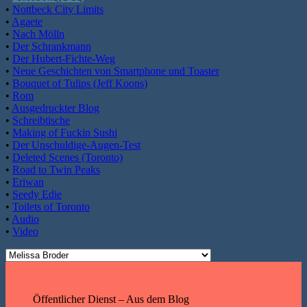
•
Nottbeck City Limits
•
Agaete
•
Nach Mölln
•
Der Schrankmann
•
Der Hubert-Fichte-Weg
•
Neue Geschichten von Smartphone und Toaster
•
Bouquet of Tulips (Jeff Koons)
•
Rom
•
Ausgedruckter Blog
•
Schreibtische
•
Making of Fuckin Sushi
•
Der Unschuldige-Augen-Test
•
Deleted Scenes (Toronto)
•
Road to Twin Peaks
•
Eriwan
•
Seedy Edie
•
Toilets of Toronto
•
Audio
•
Video
Öffentlicher Dienst – Aus dem Blog