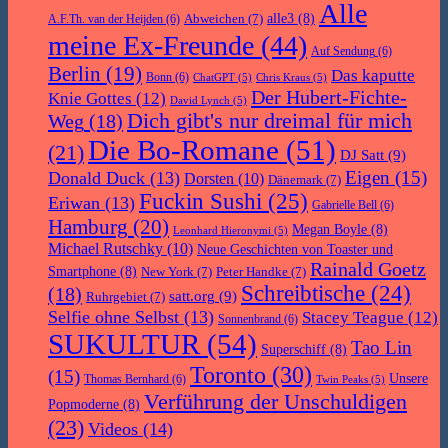
Alle
Abweichen
(7)
alle3
(8)
A.F.Th. van der Heijden
(6)
meine Ex-Freunde
(44)
Auf Sendung
(6)
Berlin
(19)
Das kaputte
Bonn
(6)
ChatGPT
(5)
Chris Kraus
(5)
Der Hubert-Fichte-
Knie Gottes
(12)
David Lynch
(5)
Dich gibt's nur dreimal für mich
Weg
(18)
Die Bo-Romane
(51)
(21)
DJ Satt
(9)
Eigen
(15)
Donald Duck
(13)
Dorsten
(10)
Dänemark
(7)
Fuckin Sushi
(25)
Eriwan
(13)
Gabrielle Bell
(6)
Hamburg
(20)
Megan Boyle
(8)
Leonhard Hieronymi
(5)
Michael Rutschky
(10)
Neue Geschichten von Toaster und
Rainald Goetz
Smartphone
(8)
New York
(7)
Peter Handke
(7)
Schreibtische
(24)
(18)
satt.org
(9)
Ruhrgebiet
(7)
Selfie ohne Selbst
(13)
Stacey Teague
(12)
Sonnenbrand
(6)
SUKULTUR
(54)
Tao Lin
Superschiff
(8)
Toronto
(30)
(15)
Unsere
Thomas Bernhard
(6)
Twin Peaks
(5)
Verführung der Unschuldigen
Popmoderne
(8)
(23)
Videos
(14)