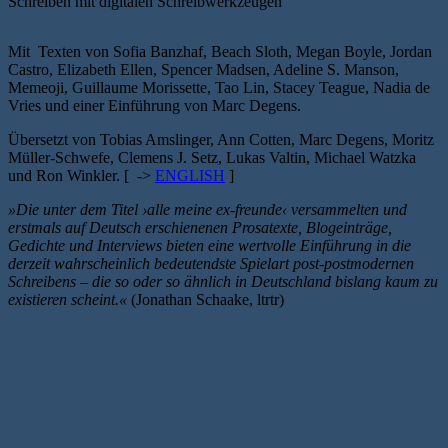
Schreiben mit digitalen Schreibwerkzeugen
Mit Texten von Sofia Banzhaf, Beach Sloth, Megan Boyle, Jordan
Castro, Elizabeth Ellen, Spencer Madsen, Adeline S. Manson,
Memeoji, Guillaume Morissette, Tao Lin, Stacey Teague, Nadia de
Vries und einer Einführung von Marc Degens.
Übersetzt von Tobias Amslinger, Ann Cotten, Marc Degens, Moritz
Müller-Schwefe, Clemens J. Setz, Lukas Valtin, Michael Watzka
und Ron Winkler. [ ->
ENGLISH
]
»Die unter dem Titel ›alle meine ex-freunde‹ versammelten und
erstmals auf Deutsch erschienenen Prosatexte, Blogeinträge,
Gedichte und Interviews bieten eine wertvolle Einführung in die
derzeit wahrscheinlich bedeutendste Spielart post-postmodernen
Schreibens – die so oder so ähnlich in Deutschland bislang kaum zu
existieren scheint.«
(Jonathan Schaake, ltrtr)