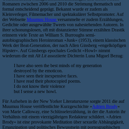
Romanen zwischen 2006 und 2010 die Strömung thematisch und
formal entscheidend geprägt. Bekannt wurde er zudem als
Kleinverleger, Filmemacher und spektakulärer Selbstpromoter. Auf
der Webseite
Muumuu House
versammelte er zudem Erzählungen,
Gedichte oder ausgewählte Tweets von nahestehenden Autoren. In
ihrer schonungslosen, oft mit distanzierter Stimme erzählten Drastik
erinnern viele Texte an William S. Burroughs semi-
autobiographischen Heroinroman »Junk« (1953), einem klassischen
Werk der Beat-Generation, der nach Allen Ginsberg »engelköpfigen
Hipster«. Auf Ginsbergs epochales Gedicht »Howl« nimmt
wiederum die mit
Alt Lit
assoziierte Dichterin Luna Miguel Bezug:
I have also seen the best minds of my generation
destroyed by the emoticon.
I have seen their inexpensive faces.
I have read their photocopied poems.
I do not know their violence
but I sense a new howl.
Für Aufsehen in der New Yorker Literaturszene sorgte 2011 die auf
Muumuu House veröffentlichte Kurzgeschichte »
Adrien Brody
«
von Marie Calloway, eine Schlüsselerzählung, in der die Autorin ihr
Verhältnis mit einem vierzigjährigen Redakteur schildert. »Adrien
Brody« ist eine provokante Meditation über sexuelle Abhängigkeit,
Emanzipation und politisches Bewusstsein mit pornographischen