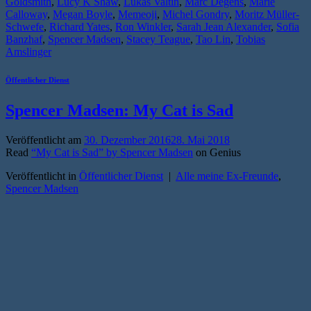
Goldsmith
,
Lucy K Shaw
,
Lukas Valtin
,
Marc Degens
,
Marie
Calloway
,
Megan Boyle
,
Memeoji
,
Michel Gondry
,
Moritz Müller-
Schwefe
,
Richard Yates
,
Ron Winkler
,
Sarah Jean Alexander
,
Sofia
Banzhaf
,
Spencer Madsen
,
Stacey Teague
,
Tao Lin
,
Tobias
Amslinger
Öffentlicher Dienst
Spencer Madsen: My Cat is Sad
Veröffentlicht am
30. Dezember 2016
28. Mai 2018
Read
“My Cat is Sad” by Spencer Madsen
on Genius
Veröffentlicht in
Öffentlicher Dienst
|
Alle meine Ex-Freunde
,
Spencer Madsen