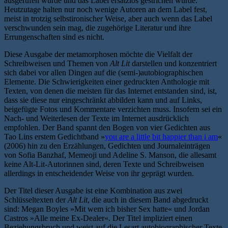
ausgerufen wurde und das Label ersatzlos gestrichen wurde.
Heutzutage halten nur noch wenige Autoren an dem Label fest,
meist in trotzig selbstironischer Weise, aber auch wenn das Label
verschwunden sein mag, die zugehörige Literatur und ihre
Errungenschaften sind es nicht.
Diese Ausgabe der metamorphosen möchte die Vielfalt der
Schreibweisen und Themen von
Alt Lit
darstellen und konzentriert
sich dabei vor allen Dingen auf die (semi-)autobiographischen
Elemente. Die Schwierigkeiten einer gedruckten Anthologie mit
Texten, von denen die meisten für das Internet entstanden sind, ist,
dass sie diese nur eingeschränkt abbilden kann und auf Links,
beigefügte Fotos und Kommentare verzichten muss. Insofern sei ein
Nach- und Weiterlesen der Texte im Internet ausdrücklich
empfohlen. Der Band spannt den Bogen von vier Gedichten aus
Tao Lins erstem Gedichtband »
you are a little bit happier than i am
«
(2006) hin zu den Erzählungen, Gedichten und Journaleinträgen
von Sofia Banzhaf, Memeoji und Adeline S. Manson, die allesamt
keine Alt-Lit-Autorinnen sind, deren Texte und Schreibweisen
allerdings in entscheidender Weise von ihr geprägt wurden.
Der Titel dieser Ausgabe ist eine Kombination aus zwei
Schlüsseltexten der
Alt Lit
, die auch in diesem Band abgedruckt
sind: Megan Boyles »Mit wem ich bisher Sex hatte« und Jordan
Castros »Alle meine Ex-Dealer«. Der Titel impliziert einen
Beziehungsbruch und weist auf die Lesart autobiographischer Texte