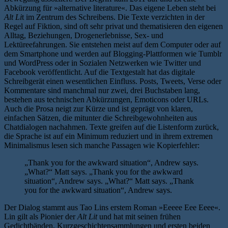
Abkürzung für »alternative literature«. Das eigene Leben steht bei
Alt Li
t im Zentrum des Schreibens. Die Texte verzichten in der
Regel auf Fiktion, sind oft sehr privat und thematisieren den eigenen
Alltag, Beziehungen, Drogenerlebnisse, Sex- und
Lektüreefahrungen. Sie entstehen meist auf dem Computer oder auf
dem Smartphone und werden auf Blogging-Plattformen wie Tumblr
und WordPress oder in Sozialen Netzwerken wie Twitter und
Facebook veröffentlicht. Auf die Textgestalt hat das digitale
Schreibgerät einen wesentlichen Einfluss. Posts, Tweets, Verse oder
Kommentare sind manchmal nur zwei, drei Buchstaben lang,
bestehen aus technischen Abkürzungen, Emoticons oder URLs.
Auch die Prosa neigt zur Kürze und ist geprägt von klaren,
einfachen Sätzen, die mitunter die Schreibgewohnheiten aus
Chatdialogen nachahmen. Texte greifen auf die Listenform zurück,
die Sprache ist auf ein Minimum reduziert und in ihrem extremen
Minimalismus lesen sich manche Passagen wie Kopierfehler:
„Thank you for the awkward situation“, Andrew says.
„What?“ Matt says. „Thank you for the awkward
situation“, Andrew says. „What?“ Matt says. „Thank
you for the awkward situation“, Andrew says.
Der Dialog stammt aus Tao Lins erstem Roman »Eeeee Eee Eeee«.
Lin gilt als Pionier der
Alt Lit
und hat mit seinen frühen
Gedichtbänden, Kurzgeschichtensammlungen und ersten beiden