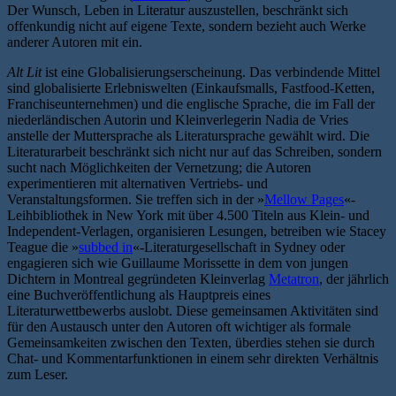
Der Wunsch, Leben in Literatur auszustellen, beschränkt sich
offenkundig nicht auf eigene Texte, sondern bezieht auch Werke
anderer Autoren mit ein.
Alt Lit
ist eine Globalisierungserscheinung. Das verbindende Mittel
sind globalisierte Erlebniswelten (Einkaufsmalls, Fastfood-Ketten,
Franchiseunternehmen) und die englische Sprache, die im Fall der
niederländischen Autorin und Kleinverlegerin Nadia de Vries
anstelle der Muttersprache als Literatursprache gewählt wird. Die
Literaturarbeit beschränkt sich nicht nur auf das Schreiben, sondern
sucht nach Möglichkeiten der Vernetzung; die Autoren
experimentieren mit alternativen Vertriebs- und
Veranstaltungsformen. Sie treffen sich in der »
Mellow Pages
«-
Leihbibliothek in New York mit über 4.500 Titeln aus Klein- und
Independent-Verlagen, organisieren Lesungen, betreiben wie Stacey
Teague die »
subbed in
«-Literaturgesellschaft in Sydney oder
engagieren sich wie Guillaume Morissette in dem von jungen
Dichtern in Montreal gegründeten Kleinverlag
Metatron
, der jährlich
eine Buchveröffentlichung als Hauptpreis eines
Literaturwettbewerbs auslobt. Diese gemeinsamen Aktivitäten sind
für den Austausch unter den Autoren oft wichtiger als formale
Gemeinsamkeiten zwischen den Texten, überdies stehen sie durch
Chat- und Kommentarfunktionen in einem sehr direkten Verhältnis
zum Leser.