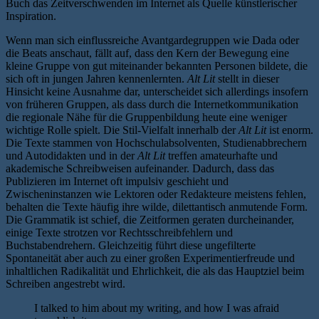
Buch das Zeitverschwenden im Internet als Quelle künstlerischer
Inspiration.
Wenn man sich einflussreiche Avantgardegruppen wie Dada oder
die Beats anschaut, fällt auf, dass den Kern der Bewegung eine
kleine Gruppe von gut miteinander bekannten Personen bildete, die
sich oft in jungen Jahren kennenlernten.
Alt Lit
stellt in dieser
Hinsicht keine Ausnahme dar, unterscheidet sich allerdings insofern
von früheren Gruppen, als dass durch die Internetkommunikation
die regionale Nähe für die Gruppenbildung heute eine weniger
wichtige Rolle spielt. Die Stil-Vielfalt innerhalb der
Alt Lit
ist enorm.
Die Texte stammen von Hochschulabsolventen, Studienabbrechern
und Autodidakten und in der
Alt Lit
treffen amateurhafte und
akademische Schreibweisen aufeinander. Dadurch, dass das
Publizieren im Internet oft impulsiv geschieht und
Zwischeninstanzen wie Lektoren oder Redakteure meistens fehlen,
behalten die Texte häufig ihre wilde, dilettantisch anmutende Form.
Die Grammatik ist schief, die Zeitformen geraten durcheinander,
einige Texte strotzen vor Rechtsschreibfehlern und
Buchstabendrehern. Gleichzeitig führt diese ungefilterte
Spontaneität aber auch zu einer großen Experimentierfreude und
inhaltlichen Radikalität und Ehrlichkeit, die als das Hauptziel beim
Schreiben angestrebt wird.
I talked to him about my writing, and how I was afraid