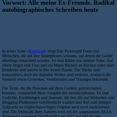
Vorwort: Alle meine Ex-Freunde. Radikal
autobiographisches Schreiben heute
In seiner Serie »
Removed
« zeigt Eric Pickersgill Fotos von
Menschen, die auf ihre Smartphones schauen, auf denen die Geräte
allerdings retuschiert wurden. Es sind Bilder von intimer Nähe. Auf
einem liegen eine Frau und ein Mann Rücken an Rücken unter einer
Bettdecke und starren in ihre leeren Hände. Die Blicke sind
konzentriert, doch die digitalen Welten sind verloren, wodurch die
Szenerie etwas Groteskes, Verstörendes und Trauriges bekommt.
Die Texte, die die Personen auf ihren Geräten gelesen haben
könnten, versammelt diese Ausgabe der metamorphosen. Es sind
Gedichte, Erzählungen und Journale, die fast alle auf Webseiten und
Blogging-Plattformen veröffentlicht wurden und dort zum jetzigen
Zeitpunkt im englischsprachigen Original auch noch nachzulesen
sind. Die Mehrzahl ihrer Autoren wird mit der sogenannten
Alt-Lit
-
Bewegung assoziiert. Der Begriff kam 2011 auf und ist eine