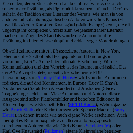
Elementen, deren Stil stark von Lin beeinflusst wurde, der auch
selber in der Erzählung als Figur mit Klarnamen auftaucht. Der Text
steht in der Tradition einer Literatur des Verrats, wie man sie von
anderen radikal autobiographischen Autoren wie Chris Kraus (»I
love Dick«) oder Karl-Ove Knausgård (»Min Kamp«) kennt, die oft
ungefragt ihr komplettes Umfeld zum Gegenstand ihrer Literatur
machen. Im Zuge des Skandals wurde die Autorin für ihre
Erzählung im Internet beschimpft und erhielt sogar Morddrohungen.
Obwohl zahlreiche mit
Alt Lit
assoziierte Autoren in New York
leben und die Stadt oft als Bezugspunkt und Handlungsort
vorkommt, ist
Alt Lit
eine internationale Erscheinung. Für die
Kommunikation und den Vertrieb ist das Internet unerlässlich. Das
der
Alt Lit
verpflichtete, monatlich erscheinende PDF-
Literaturmagazin »
Shabby Doll House
« wird von drei Autorinnen
redigiert, die auf drei Kontinenten, in Europa (Lucy K Shaw),
Nordamerika (Sarah Jean Alexander) und Australien (Stacey
Teague) angesiedelt sind. Viele Autorinnen und Autoren dieser
Ausgabe sind selbst Plattformbilder und betreiben Editionen in
Kleinverlagen wie Elizabeth Ellen (
SF/LD Books
), Webmagazine
wie
Beach Sloth
oder Kleinstpressen wie Spencer Madsen (
Sorry
House
), in denen fremde wie auch eigene Werke erscheinen. Auch
hier gibt es Berührungspunkte zu älteren autobiographisch
schreibenden Autoren, die wie Chris Kraus (
Semiotext(e)
) oder
Karl-Ove Knausgård (
Pelikanen
) eigene Kleinverlage betreiben.