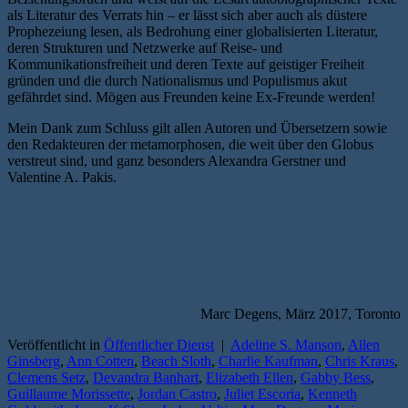
als Literatur des Verrats hin – er lässt sich aber auch als düstere
Prophezeiung lesen, als Bedrohung einer globalisierten Literatur,
deren Strukturen und Netzwerke auf Reise- und
Kommunikationsfreiheit und deren Texte auf geistiger Freiheit
gründen und die durch Nationalismus und Populismus akut
gefährdet sind. Mögen aus Freunden keine Ex-Freunde werden!
Mein Dank zum Schluss gilt allen Autoren und Übersetzern sowie
den Redakteuren der metamorphosen, die weit über den Globus
verstreut sind, und ganz besonders Alexandra Gerstner und
Valentine A. Pakis.
Marc Degens, März 2017, Toronto
Veröffentlicht in
Öffentlicher Dienst
|
Adeline S. Manson
,
Allen
Ginsberg
,
Ann Cotten
,
Beach Sloth
,
Charlie Kaufman
,
Chris Kraus
,
Clemens Setz
,
Devandra Banhart
,
Elizabeth Ellen
,
Gabby Bess
,
Guillaume Morissette
,
Jordan Castro
,
Juliet Escoria
,
Kenneth