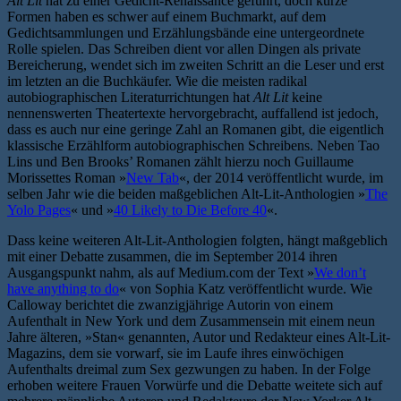
Alt Lit
hat zu einer Gedicht-Renaissance geführt, doch kurze
Formen haben es schwer auf einem Buchmarkt, auf dem
Gedichtsammlungen und Erzählungsbände eine untergeordnete
Rolle spielen. Das Schreiben dient vor allen Dingen als private
Bereicherung, wendet sich im zweiten Schritt an die Leser und erst
im letzten an die Buchkäufer. Wie die meisten radikal
autobiographischen Literaturrichtungen hat
Alt Lit
keine
nennenswerten Theatertexte hervorgebracht, auffallend ist jedoch,
dass es auch nur eine geringe Zahl an Romanen gibt, die eigentlich
klassische Erzählform autobiographischen Schreibens. Neben Tao
Lins und Ben Brooks’ Romanen zählt hierzu noch Guillaume
Morissettes Roman »
New Tab
«, der 2014 veröffentlicht wurde, im
selben Jahr wie die beiden maßgeblichen Alt-Lit-Anthologien »
The
Yolo Pages
« und »
40 Likely to Die Before 40
«.
Dass keine weiteren Alt-Lit-Anthologien folgten, hängt maßgeblich
mit einer Debatte zusammen, die im September 2014 ihren
Ausgangspunkt nahm, als auf Medium.com der Text »
We don’t
have anything to do
« von Sophia Katz veröffentlicht wurde. Wie
Calloway berichtet die zwanzigjährige Autorin von einem
Aufenthalt in New York und dem Zusammensein mit einem neun
Jahre älteren, »Stan« genannten, Autor und Redakteur eines Alt-Lit-
Magazins, dem sie vorwarf, sie im Laufe ihres einwöchigen
Aufenthalts dreimal zum Sex gezwungen zu haben. In der Folge
erhoben weitere Frauen Vorwürfe und die Debatte weitete sich auf