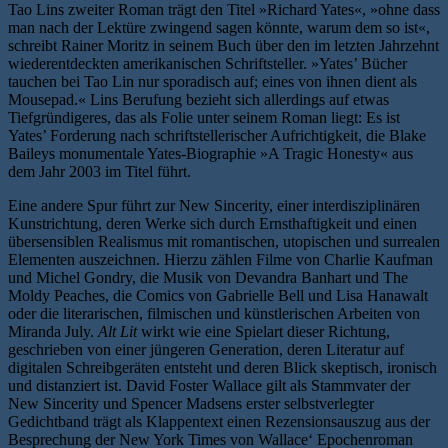
Tao Lins zweiter Roman trägt den Titel »Richard Yates«, »ohne dass
man nach der Lektüre zwingend sagen könnte, warum dem so ist«,
schreibt Rainer Moritz in seinem Buch über den im letzten Jahrzehnt
wiederentdeckten amerikanischen Schriftsteller. »Yates’ Bücher
tauchen bei Tao Lin nur sporadisch auf; eines von ihnen dient als
Mousepad.« Lins Berufung bezieht sich allerdings auf etwas
Tiefgründigeres, das als Folie unter seinem Roman liegt: Es ist
Yates’ Forderung nach schriftstellerischer Aufrichtigkeit, die Blake
Baileys monumentale Yates-Biographie »A Tragic Honesty« aus
dem Jahr 2003 im Titel führt.
Eine andere Spur führt zur New Sincerity, einer interdisziplinären
Kunstrichtung, deren Werke sich durch Ernsthaftigkeit und einen
übersensiblen Realismus mit romantischen, utopischen und surrealen
Elementen auszeichnen. Hierzu zählen Filme von Charlie Kaufman
und Michel Gondry, die Musik von Devandra Banhart und The
Moldy Peaches, die Comics von Gabrielle Bell und Lisa Hanawalt
oder die literarischen, filmischen und künstlerischen Arbeiten von
Miranda July.
Alt Lit
wirkt wie eine Spielart dieser Richtung,
geschrieben von einer jüngeren Generation, deren Literatur auf
digitalen Schreibgeräten entsteht und deren Blick skeptisch, ironisch
und distanziert ist. David Foster Wallace gilt als Stammvater der
New Sincerity und Spencer Madsens erster selbstverlegter
Gedichtband trägt als Klappentext einen Rezensionsauszug aus der
Besprechung der New York Times von Wallace‘ Epochenroman