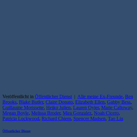
Veröffentlicht in
Öffentlicher Dienst
|
Alle meine Ex-Freunde
,
Ben
Brooks
,
Blake Butler
,
Claire Donato
,
Elizabeth Ellen
,
Gabby Bess
,
Guillaume Morissette
,
Heiko Julien
,
Lauren Oyler
,
Marie Calloway
,
Megan Boyle
,
Melissa Broder
,
Mira Gonzalez
,
Noah Cicero
,
Patricia Lockwood
,
Richard Chiem
,
Spencer Madsen
,
Tao Lin
Öffentlicher Dienst