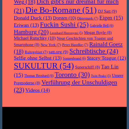
Dich gibt's nur dreimal für mich
Weg
(18)
Die Bo-Romane
(51)
(21)
DJ Satt
(9)
Eigen
(15)
Donald Duck
(13)
Dorsten
(10)
Dänemark
(7)
Fuckin Sushi
(25)
Eriwan
(13)
Gabrielle Bell
(6)
Hamburg
(20)
Megan Boyle
(8)
Leonhard Hieronymi
(5)
Michael Rutschky
(10)
Neue Geschichten von Toaster und
Rainald Goetz
Smartphone
(8)
New York
(7)
Peter Handke
(7)
Schreibtische
(24)
(18)
satt.org
(9)
Ruhrgebiet
(7)
Selfie ohne Selbst
(13)
Stacey Teague
(12)
Sonnenbrand
(6)
SUKULTUR
(54)
Tao Lin
Superschiff
(8)
Toronto
(30)
(15)
Unsere
Thomas Bernhard
(6)
Twin Peaks
(5)
Verführung der Unschuldigen
Popmoderne
(8)
(23)
Videos
(14)