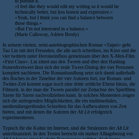
to publish it.
»I feel like they would edit my writing so it would be
technically better, but less honest and expressive.«
»Yeah, but I think you can find a balance between
those things.«
»But I’m not interested in a balance.«
(Marie Calloway, Adrien Brody)
In seinem vierten, semi-autobiographischen Roman »Taipei« geht
Tao Lin mit drei Freunden, die alle auch schreiben, ins Kino und die
vier twittern unter Heroineinfluss gemeinsam über den X-Men-Film
»First Class«. Lin zitiert aus den Tweets und über den Hashtag
#xmenlivetweet lässt sich der reale Tweet-Dialog der vier Personen
komplett nachlesen. Die Romanhandlung setzt sich damit außerhalb
des Buches in der Timeline der vier Autoren fort, zur Roman- und
Twitter-Zeit kommt sogar noch eine dritte zeitliche Ebene hinzu, die
Filmzeit, in der man die Tweets parallel zur Zeitachse des Spielfilms
Szene für Szene nachvollziehen kann. In solchen Momenten zeigen
sich die aufregenden Möglichkeiten, die ein multimediales,
medienübergreifendes Schreiben für das Aufbewahren von Zeit
bieten, und mit denen die Autoren der
Alt Lit
erfolgreich
experimentieren.
Typisch für die Kultur im Internet, sind die Strukturen der
Alt Lit
unterfinanziert. In den Texten herrscht ein starker Alltagsbezug vor.