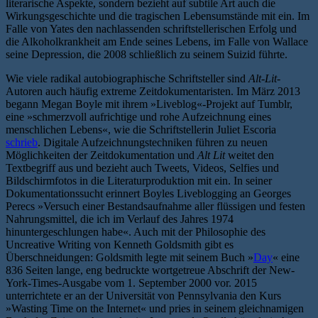
literarische Aspekte, sondern bezieht auf subtile Art auch die
Wirkungsgeschichte und die tragischen Lebensumstände mit ein. Im
Falle von Yates den nachlassenden schriftstellerischen Erfolg und
die Alkoholkrankheit am Ende seines Lebens, im Falle von Wallace
seine Depression, die 2008 schließlich zu seinem Suizid führte.
Wie viele radikal autobiographische Schriftsteller sind
Alt-Lit
-
Autoren auch häufig extreme Zeitdokumentaristen. Im März 2013
begann Megan Boyle mit ihrem »Liveblog«-Projekt auf Tumblr,
eine »schmerzvoll aufrichtige und rohe Aufzeichnung eines
menschlichen Lebens«, wie die Schriftstellerin Juliet Escoria
schrieb
. Digitale Aufzeichnungstechniken führen zu neuen
Möglichkeiten der Zeitdokumentation und
Alt Lit
weitet den
Textbegriff aus und bezieht auch Tweets, Videos, Selfies und
Bildschirmfotos in die Literaturproduktion mit ein. In seiner
Dokumentationssucht erinnert Boyles Liveblogging an Georges
Perecs »Versuch einer Bestandsaufnahme aller flüssigen und festen
Nahrungsmittel, die ich im Verlauf des Jahres 1974
hinuntergeschlungen habe«. Auch mit der Philosophie des
Uncreative Writing von Kenneth Goldsmith gibt es
Überschneidungen: Goldsmith legte mit seinem Buch »
Day
« eine
836 Seiten lange, eng bedruckte wortgetreue Abschrift der New-
York-Times-Ausgabe vom 1. September 2000 vor. 2015
unterrichtete er an der Universität von Pennsylvania den Kurs
»Wasting Time on the Internet« und pries in seinem gleichnamigen