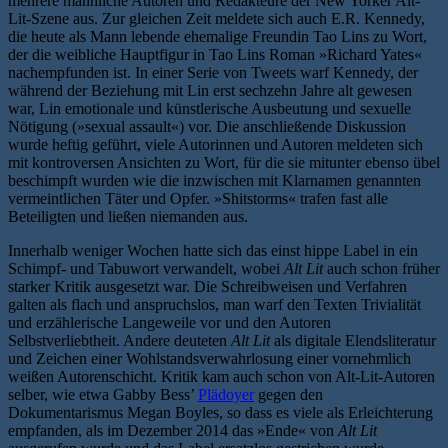
mehrere männliche Autoren und Redakteure der New Yorker Alt-
Lit-Szene aus. Zur gleichen Zeit meldete sich auch E.R. Kennedy,
die heute als Mann lebende ehemalige Freundin Tao Lins zu Wort,
der die weibliche Hauptfigur in Tao Lins Roman »Richard Yates«
nachempfunden ist. In einer Serie von Tweets warf Kennedy, der
während der Beziehung mit Lin erst sechzehn Jahre alt gewesen
war, Lin emotionale und künstlerische Ausbeutung und sexuelle
Nötigung (»sexual assault«) vor. Die anschließende Diskussion
wurde heftig geführt, viele Autorinnen und Autoren meldeten sich
mit kontroversen Ansichten zu Wort, für die sie mitunter ebenso übel
beschimpft wurden wie die inzwischen mit Klarnamen genannten
vermeintlichen Täter und Opfer. »Shitstorms« trafen fast alle
Beteiligten und ließen niemanden aus.
Innerhalb weniger Wochen hatte sich das einst hippe Label in ein
Schimpf- und Tabuwort verwandelt, wobei
Alt Lit
auch schon früher
starker Kritik ausgesetzt war. Die Schreibweisen und Verfahren
galten als flach und anspruchslos, man warf den Texten Trivialität
und erzählerische Langeweile vor und den Autoren
Selbstverliebtheit. Andere deuteten
Alt Lit
als digitale Elendsliteratur
und Zeichen einer Wohlstandsverwahrlosung einer vornehmlich
weißen Autorenschicht. Kritik kam auch schon von Alt-Lit-Autoren
selber, wie etwa Gabby Bess’
Plädoyer
gegen den
Dokumentarismus Megan Boyles, so dass es viele als Erleichterung
empfanden, als im Dezember 2014 das »Ende« von
Alt Lit