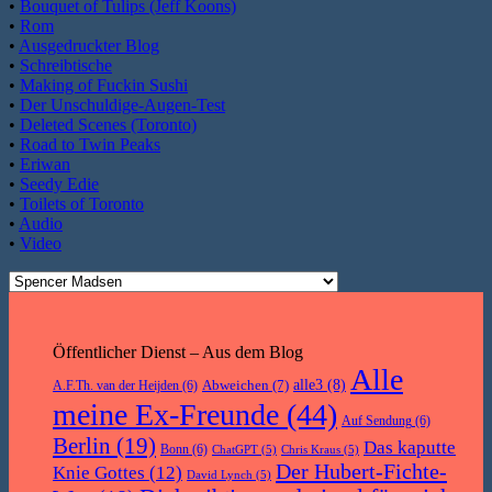
•
Bouquet of Tulips (Jeff Koons)
•
Rom
•
Ausgedruckter Blog
•
Schreibtische
•
Making of Fuckin Sushi
•
Der Unschuldige-Augen-Test
•
Deleted Scenes (Toronto)
•
Road to Twin Peaks
•
Eriwan
•
Seedy Edie
•
Toilets of Toronto
•
Audio
•
Video
Öffentlicher Dienst – Aus dem Blog
Alle
Abweichen
(7)
alle3
(8)
A.F.Th. van der Heijden
(6)
meine Ex-Freunde
(44)
Auf Sendung
(6)
Berlin
(19)
Das kaputte
Bonn
(6)
ChatGPT
(5)
Chris Kraus
(5)
Der Hubert-Fichte-
Knie Gottes
(12)
David Lynch
(5)