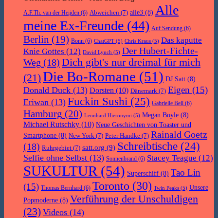
Alle
Abweichen
(7)
alle3
(8)
A.F.Th. van der Heijden
(6)
meine Ex-Freunde
(44)
Auf Sendung
(6)
Berlin
(19)
Das kaputte
Bonn
(6)
ChatGPT
(5)
Chris Kraus
(5)
Der Hubert-Fichte-
Knie Gottes
(12)
David Lynch
(5)
Dich gibt's nur dreimal für mich
Weg
(18)
Die Bo-Romane
(51)
(21)
DJ Satt
(8)
Eigen
(15)
Donald Duck
(13)
Dorsten
(10)
Dänemark
(7)
Fuckin Sushi
(25)
Eriwan
(13)
Gabrielle Bell
(6)
Hamburg
(20)
Megan Boyle
(8)
Leonhard Hieronymi
(5)
Michael Rutschky
(10)
Neue Geschichten von Toaster und
Rainald Goetz
Smartphone
(8)
New York
(7)
Peter Handke
(7)
Schreibtische
(24)
(18)
satt.org
(9)
Ruhrgebiet
(7)
Selfie ohne Selbst
(13)
Stacey Teague
(12)
Sonnenbrand
(6)
SUKULTUR
(54)
Tao Lin
Superschiff
(8)
Toronto
(30)
(15)
Unsere
Thomas Bernhard
(6)
Twin Peaks
(5)
Verführung der Unschuldigen
Popmoderne
(8)
(23)
Videos
(14)