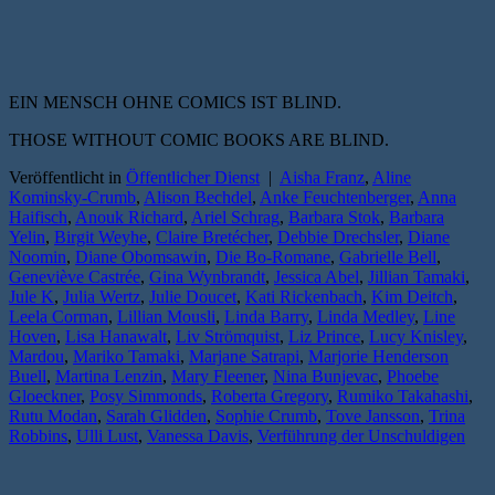
EIN MENSCH OHNE COMICS IST BLIND.
THOSE WITHOUT COMIC BOOKS ARE BLIND.
Veröffentlicht in
Öffentlicher Dienst
|
Aisha Franz
,
Aline
Kominsky-Crumb
,
Alison Bechdel
,
Anke Feuchtenberger
,
Anna
Haifisch
,
Anouk Richard
,
Ariel Schrag
,
Barbara Stok
,
Barbara
Yelin
,
Birgit Weyhe
,
Claire Bretécher
,
Debbie Drechsler
,
Diane
Noomin
,
Diane Obomsawin
,
Die Bo-Romane
,
Gabrielle Bell
,
Geneviève Castrée
,
Gina Wynbrandt
,
Jessica Abel
,
Jillian Tamaki
,
Jule K
,
Julia Wertz
,
Julie Doucet
,
Kati Rickenbach
,
Kim Deitch
,
Leela Corman
,
Lillian Mousli
,
Linda Barry
,
Linda Medley
,
Line
Hoven
,
Lisa Hanawalt
,
Liv Strömquist
,
Liz Prince
,
Lucy Knisley
,
Mardou
,
Mariko Tamaki
,
Marjane Satrapi
,
Marjorie Henderson
Buell
,
Martina Lenzin
,
Mary Fleener
,
Nina Bunjevac
,
Phoebe
Gloeckner
,
Posy Simmonds
,
Roberta Gregory
,
Rumiko Takahashi
,
Rutu Modan
,
Sarah Glidden
,
Sophie Crumb
,
Tove Jansson
,
Trina
Robbins
,
Ulli Lust
,
Vanessa Davis
,
Verführung der Unschuldigen