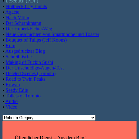
•
Lesebuch (PDF)
•
Nottbeck City Limits
•
Agaete
•
Nach Mölln
•
Der Schrankmann
•
Der Hubert-Fichte-Weg
•
Neue Geschichten von Smartphone und Toaster
•
Bouquet of Tulips (Jeff Koons)
•
Rom
•
Ausgedruckter Blog
•
Schreibtische
•
Making of Fuckin Sushi
•
Der Unschuldige-Augen-Test
•
Deleted Scenes (Toronto)
•
Road to Twin Peaks
•
Eriwan
•
Seedy Edie
•
Toilets of Toronto
•
Audio
•
Video
Öffentlicher Dienst – Aus dem Blog