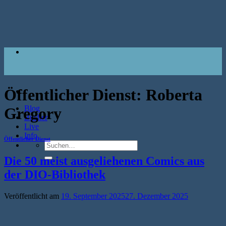
Zum
Inhalt
springen
Öffentlicher Dienst:
Roberta
Blog
Gregory
Bücher
Live
Info
Öffentlicher Dienst
Suche
nach:
Die 50 meist ausgeliehenen Comics aus
der DIO-Bibliothek
Veröffentlicht am
19. September 2025
27. Dezember 2025