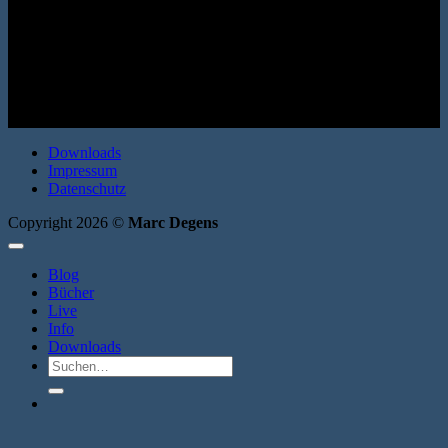
(Autobiografisches Projekt 3) Berenberg Verlag 2022. Leinenband,
fadengeheftet. 88 Seiten. ISBN: 9783949203268
Downloads
Impressum
Datenschutz
Copyright 2026 ©
Marc Degens
Blog
Bücher
Live
Info
Downloads
Suche
nach: