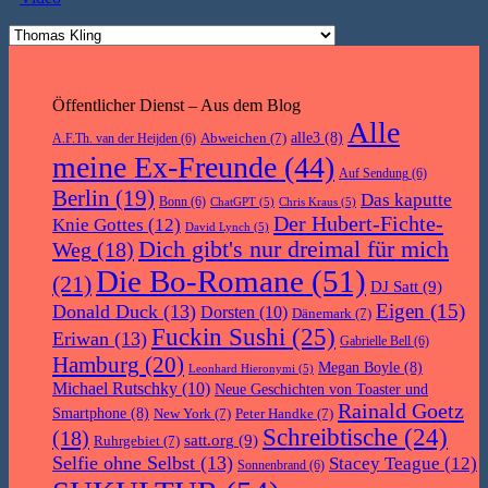
Öffentlicher Dienst – Aus dem Blog
Alle
Abweichen
(7)
alle3
(8)
A.F.Th. van der Heijden
(6)
meine Ex-Freunde
(44)
Auf Sendung
(6)
Berlin
(19)
Das kaputte
Bonn
(6)
ChatGPT
(5)
Chris Kraus
(5)
Der Hubert-Fichte-
Knie Gottes
(12)
David Lynch
(5)
Dich gibt's nur dreimal für mich
Weg
(18)
Die Bo-Romane
(51)
(21)
DJ Satt
(9)
Eigen
(15)
Donald Duck
(13)
Dorsten
(10)
Dänemark
(7)
Fuckin Sushi
(25)
Eriwan
(13)
Gabrielle Bell
(6)
Hamburg
(20)
Megan Boyle
(8)
Leonhard Hieronymi
(5)
Michael Rutschky
(10)
Neue Geschichten von Toaster und
Rainald Goetz
Smartphone
(8)
New York
(7)
Peter Handke
(7)
Schreibtische
(24)
(18)
satt.org
(9)
Ruhrgebiet
(7)
Selfie ohne Selbst
(13)
Stacey Teague
(12)
Sonnenbrand
(6)