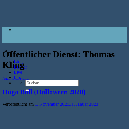
Zum
Inhalt
springen
Öffentlicher Dienst:
Thomas
Blog
Kling
Bücher
Live
Info
Öffentlicher Dienst
Suche
nach:
Hugo Ball (Halloween 2020)
Veröffentlicht am
1. November 2020
31. Januar 2023