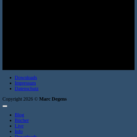
Roman. Erata 2008. Broschur. 200 Seiten. ISBN: 9783866600461
Downloads
Impressum
Datenschutz
Copyright 2026 ©
Marc Degens
Blog
Bücher
Live
Info
Downloads