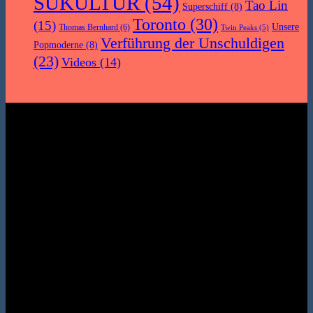
SUKULTUR
(54)
Tao Lin
Superschiff
(8)
Toronto
(30)
(15)
Unsere
Thomas Bernhard
(6)
Twin Peaks
(5)
Verführung der Unschuldigen
Popmoderne
(8)
(23)
Videos
(14)