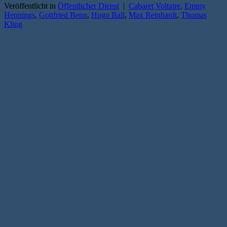
Veröffentlicht in
Öffentlicher Dienst
|
Cabaret Voltaire
,
Emmy
Hennings
,
Gottfried Benn
,
Hugo Ball
,
Max Reinhardt
,
Thomas
Kling