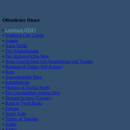
Öffentlicher Dienst
•
Lesebuch (PDF)
•
Nottbeck City Limits
•
Agaete
•
Nach Mölln
•
Der Schrankmann
•
Der Hubert-Fichte-Weg
•
Neue Geschichten von Smartphone und Toaster
•
Bouquet of Tulips (Jeff Koons)
•
Rom
•
Ausgedruckter Blog
•
Schreibtische
•
Making of Fuckin Sushi
•
Der Unschuldige-Augen-Test
•
Deleted Scenes (Toronto)
•
Road to Twin Peaks
•
Eriwan
•
Seedy Edie
•
Toilets of Toronto
•
Audio
•
Video