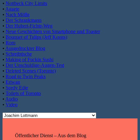
•
Nottbeck City Limits
•
Agaete
•
Nach Mölln
•
Der Schrankmann
•
Der Hubert-Fichte-Weg
•
Neue Geschichten von Smartphone und Toaster
•
Bouquet of Tulips (Jeff Koons)
•
Rom
•
Ausgedruckter Blog
•
Schreibtische
•
Making of Fuckin Sushi
•
Der Unschuldige-Augen-Test
•
Deleted Scenes (Toronto)
•
Road to Twin Peaks
•
Eriwan
•
Seedy Edie
•
Toilets of Toronto
•
Audio
•
Video
Öffentlicher Dienst – Aus dem Blog