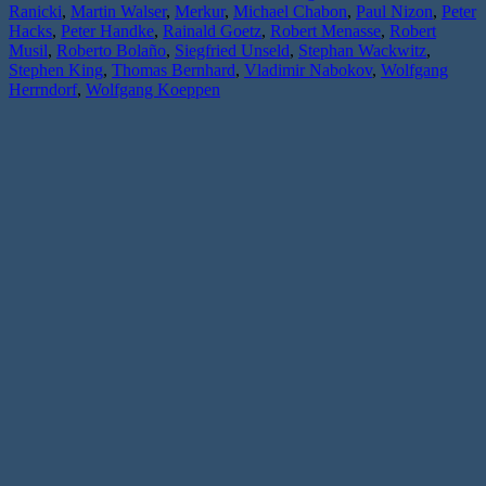
Ranicki
,
Martin Walser
,
Merkur
,
Michael Chabon
,
Paul Nizon
,
Peter
Hacks
,
Peter Handke
,
Rainald Goetz
,
Robert Menasse
,
Robert
Musil
,
Roberto Bolaño
,
Siegfried Unseld
,
Stephan Wackwitz
,
Stephen King
,
Thomas Bernhard
,
Vladimir Nabokov
,
Wolfgang
Herrndorf
,
Wolfgang Koeppen