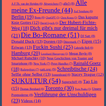
Alle
Abweichen
(7)
alle3
(8)
A.F.Th. van der Heijden
(6)
meine Ex-Freunde
(44)
Auf Sendung
(6)
Berlin
(19)
Das kaputte
Bonn
(6)
ChatGPT
(5)
Chris Kraus
(5)
Der Hubert-Fichte-
Knie Gottes
(12)
David Lynch
(5)
Dich gibt's nur dreimal für mich
Weg
(18)
Die Bo-Romane
(51)
(21)
DJ Satt
(8)
Eigen
(15)
Donald Duck
(13)
Dorsten
(10)
Dänemark
(7)
Fuckin Sushi
(25)
Eriwan
(13)
Gabrielle Bell
(6)
Hamburg
(20)
Megan Boyle
(8)
Leonhard Hieronymi
(5)
Michael Rutschky
(10)
Neue Geschichten von Toaster und
Rainald Goetz
Smartphone
(8)
New York
(7)
Peter Handke
(7)
Schreibtische
(24)
(18)
satt.org
(9)
Ruhrgebiet
(7)
Selfie ohne Selbst
(13)
Stacey Teague
(12)
Sonnenbrand
(6)
SUKULTUR
(54)
Tao Lin
Superschiff
(8)
Toronto
(30)
(15)
Unsere
Thomas Bernhard
(6)
Twin Peaks
(5)
Verführung der Unschuldigen
Popmoderne
(8)
(23)
Videos
(14)