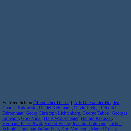
Veröffentlicht in
Öffentlicher Dienst
|
A.F.Th. van der Heijden
,
Charles Bukowski
,
Daniel Kehlmann
,
David Lodge
,
Friedrich
Dürrenmatt
,
Georg Christoph Lichtenberg
,
George Tabori
,
Georges
Simenon
,
Gore Vidal
,
Hans Wollschläger
,
Helmut Krausser
,
Hermann Peter Piwitt
,
Hubert Fichte
,
Joachim Lottmann
,
Jochen
Schmidt
,
Jonathan Safran Foer
,
Kurt Vonnegut
,
Marcel Reich-