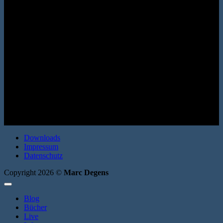
(Bo-Roman 3) Ventil Verlag 2025. Hardcover. 552 Seiten. ISBN:
978-3-95575-247-7
Downloads
Impressum
Datenschutz
Copyright 2026 ©
Marc Degens
Blog
Bücher
Live