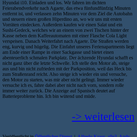
Hyundai i10. Einladen und los. Wir fahren im dichten
Feierabendverkehr nach Agaete, das etwa fünfundfünfzig Minuten
entfernt ist, und verlassen zehn Minuten vor dem Ziel die Autobahn
und steuern einen großen Hiperdino an, wo wir uns mit ersten
Vorräten eindecken. Außerdem kaufen wir einen Salat und ein
Sushi-Gedeck, welches wir an einem von zwei Tischen hinter der
Kasse neben dem Kaffeeautomaten mit einer Flasche Cola Light
verspeisen. Danach Weiterfahrt nach Agaete. Die Straßen werden
eng, kurvig und hügelig. Die Einfahrt unseres Ferienapartments liegt
am Ende einer Rampe in einer Sackgasse und bietet einen
abenteuerlich schmalen Parkplatz. Der ächzende Hyundai schafft es
nicht ganz über die letzte Schwelle. Ich stelle den Motor ab, steige
aus und bin nicht zufrieden mit der Parkposition, weil das Heck bis
zum Straßenrand reicht. Also steige ich wieder ein und versuche,
den Motor zu starten, was mir aber nicht gelingt. Immer wieder
versuche ich es, fahre dabei aber nicht nach vorn, sondern rolle
immer weiter zurück. Die Anzeige auf Spanisch deutet auf
Batterieprobleme hin. Ich bin wütend und müde.
-> weiterlesen
Veröffentlicht in
Öffentlicher Dienst
|
Alfredo Kraus
,
alle3
,
Andy