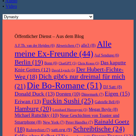
•
Audio
•
Video
Öffentlicher Dienst – Aus dem Blog
Alle
Abweichen
(7)
alle3
(8)
A.F.Th. van der Heijden
(6)
meine Ex-Freunde
(44)
Auf Sendung
(6)
Berlin
(19)
Das kaputte
Bonn
(6)
ChatGPT
(5)
Chris Kraus
(5)
Der Hubert-Fichte-
Knie Gottes
(12)
David Lynch
(5)
Dich gibt's nur dreimal für mich
Weg
(18)
Die Bo-Romane
(51)
(21)
DJ Satt
(8)
Eigen
(15)
Donald Duck
(13)
Dorsten
(10)
Dänemark
(7)
Fuckin Sushi
(25)
Eriwan
(13)
Gabrielle Bell
(6)
Hamburg
(20)
Megan Boyle
(8)
Leonhard Hieronymi
(5)
Michael Rutschky
(10)
Neue Geschichten von Toaster und
Rainald Goetz
Smartphone
(8)
New York
(7)
Peter Handke
(7)
Schreibtische
(24)
(18)
satt.org
(9)
Ruhrgebiet
(7)
Selfie ohne Selbst
(13)