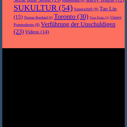
Stacey Teague
(12)
Sonnenbrand
(6)
SUKULTUR
(54)
Tao Lin
Superschiff
(8)
Toronto
(30)
(15)
Unsere
Thomas Bernhard
(6)
Twin Peaks
(5)
Verführung der Unschuldigen
Popmoderne
(8)
(23)
Videos
(14)