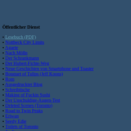
Öffentlicher Dienst
•
Lesebuch (PDF)
•
Nottbeck City Limits
•
Agaete
•
Nach Mölln
•
Der Schrankmann
•
Der Hubert-Fichte-Weg
•
Neue Geschichten von Smartphone und Toaster
•
Bouquet of Tulips (Jeff Koons)
•
Rom
•
Ausgedruckter Blog
•
Schreibtische
•
Making of Fuckin Sushi
•
Der Unschuldige-Augen-Test
•
Deleted Scenes (Toronto)
•
Road to Twin Peaks
•
Eriwan
•
Seedy Edie
•
Toilets of Toronto