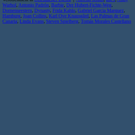
Warhol
,
Antonio Padrón
,
Barbie
,
Der Hubert-Fichte-Weg
,
Dornenseestern
,
Dynasty
,
Frida Kahlo
,
Gabriel Garcia Marquez
,
Hamburg
,
Joan Collins
,
Karl Ove Knausgård
,
Las Palmas de Gran
Canaria
,
Linda Evans
,
Steven Spielberg
,
Tomás Morales Castellano