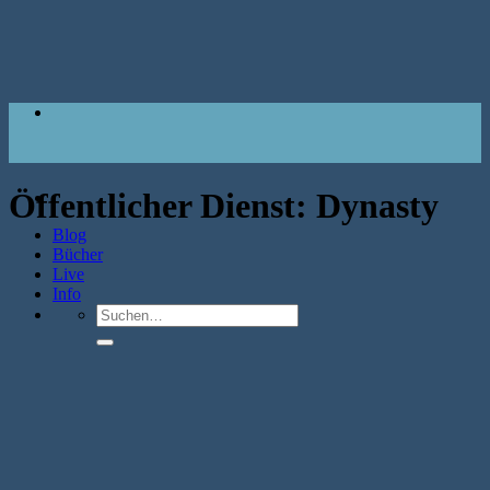
Zum
Inhalt
springen
Öffentlicher Dienst:
Dynasty
Blog
Bücher
Live
Info
Suche
nach: