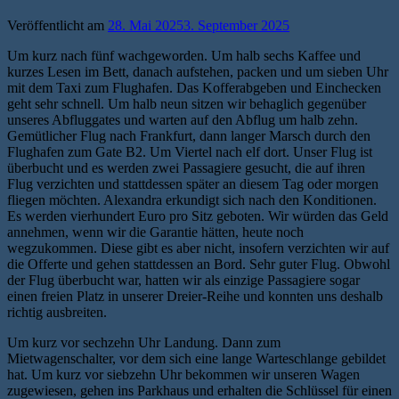
Veröffentlicht am
28. Mai 2025
3. September 2025
Um kurz nach fünf wachgeworden. Um halb sechs Kaffee und
kurzes Lesen im Bett, danach aufstehen, packen und um sieben Uhr
mit dem Taxi zum Flughafen. Das Kofferabgeben und Einchecken
geht sehr schnell. Um halb neun sitzen wir behaglich gegenüber
unseres Abfluggates und warten auf den Abflug um halb zehn.
Gemütlicher Flug nach Frankfurt, dann langer Marsch durch den
Flughafen zum Gate B2. Um Viertel nach elf dort. Unser Flug ist
überbucht und es werden zwei Passagiere gesucht, die auf ihren
Flug verzichten und stattdessen später an diesem Tag oder morgen
fliegen möchten. Alexandra erkundigt sich nach den Konditionen.
Es werden vierhundert Euro pro Sitz geboten. Wir würden das Geld
annehmen, wenn wir die Garantie hätten, heute noch
wegzukommen. Diese gibt es aber nicht, insofern verzichten wir auf
die Offerte und gehen stattdessen an Bord. Sehr guter Flug. Obwohl
der Flug überbucht war, hatten wir als einzige Passagiere sogar
einen freien Platz in unserer Dreier-Reihe und konnten uns deshalb
richtig ausbreiten.
Um kurz vor sechzehn Uhr Landung. Dann zum
Mietwagenschalter, vor dem sich eine lange Warteschlange gebildet
hat. Um kurz vor siebzehn Uhr bekommen wir unseren Wagen
zugewiesen, gehen ins Parkhaus und erhalten die Schlüssel für einen